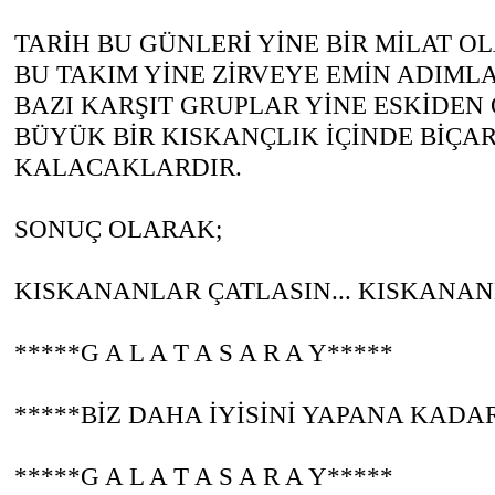
TARİH BU GÜNLERİ YİNE BİR MİLAT O
BU TAKIM YİNE ZİRVEYE EMİN ADIM
BAZI KARŞIT GRUPLAR YİNE ESKİDEN
BÜYÜK BİR KISKANÇLIK İÇİNDE BİÇA
KALACAKLARDIR.
SONUÇ OLARAK;
KISKANANLAR ÇATLASIN... KISKANANLA
*****G A L A T A S A R A Y*****
*****BİZ DAHA İYİSİNİ YAPANA KADAR 
*****G A L A T A S A R A Y*****