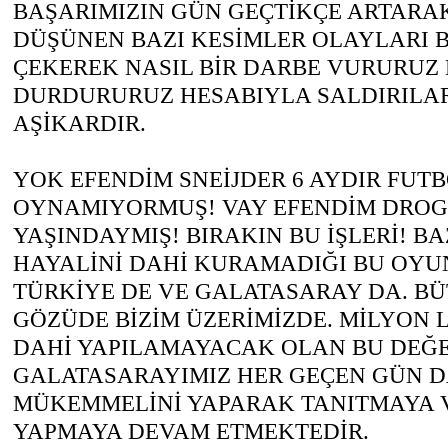
BAŞARIMIZIN GÜN GEÇTİKÇE ARTARA
DÜŞÜNEN BAZI KESİMLER OLAYLARI 
ÇEKEREK NASIL BİR DARBE VURURUZ 
DURDURURUZ HESABIYLA SALDIRILA
AŞİKARDIR.
YOK EFENDİM SNEİJDER 6 AYDIR FUT
OYNAMIYORMUŞ! VAY EFENDİM DROG
YAŞINDAYMIŞ! BIRAKIN BU İŞLERİ! BA
HAYALİNİ DAHİ KURAMADIĞI BU OY
TÜRKİYE DE VE GALATASARAY DA. B
GÖZÜDE BİZİM ÜZERİMİZDE. MİLYON 
DAHİ YAPILAMAYACAK OLAN BU DEĞE
GALATASARAYIMIZ HER GEÇEN GÜN D
MÜKEMMELİNİ YAPARAK TANITMAYA V
YAPMAYA DEVAM ETMEKTEDİR.