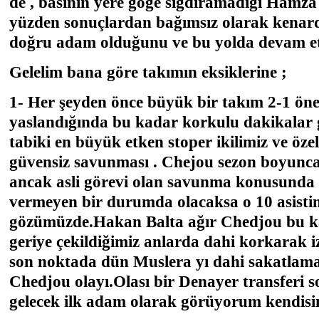
de , basının yere göğe sığdıramadığı Hamza
yüzden sonuçlardan bağımsız olarak kena
doğru adam olduğunu ve bu yolda devam etti
Gelelim bana göre takımın eksiklerine ;
1- Her şeyden önce büyük bir takım 2-1 öne
yaslandığında bu kadar korkulu dakikalar
tabiki en büyük etken stoper ikilimiz ve öz
güvensiz savunması . Chejou sezon boyunca 
ancak asli görevi olan savunma konusunda
vermeyen bir durumda olacaksa o 10 asisti
gözümüzde.Hakan Balta ağır Chedjou bu k
geriye çekildiğimiz anlarda dahi korkarak i
son noktada dün Muslera yı dahi sakatlam
Chedjou olayı.Olası bir Denayer transferi
gelecek ilk adam olarak görüyorum kendisin