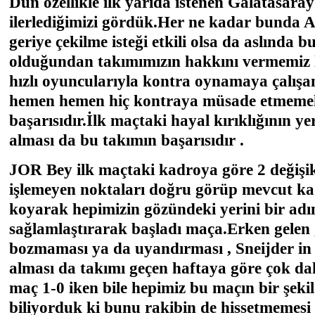
Dün özellikle ilk yarıda istenen Galatasara
ilerlediğimizi gördük.Her ne kadar bunda 
geriye çekilme isteği etkili olsa da aslında b
olduğundan takımımızın hakkını vermemiz l
hızlı oyuncularıyla kontra oynamaya çalışa
hemen hemen hiç kontraya müsade etmeme
başarısıdır.İlk maçtaki hayal kırıklığının ye
alması da bu takımın başarısıdır .
JOR Bey ilk maçtaki kadroya göre 2 değişik
işlemeyen noktaları doğru görüp mevcut ka
koyarak hepimizin gözündeki yerini bir ad
sağlamlaştırarak başladı maça.Erken gelen
bozmaması ya da uyandırması , Sneijder in 
alması da takımı geçen haftaya göre çok daha
maç 1-0 iken bile hepimiz bu maçın bir şekil
biliyorduk ki bunu rakibin de hissetmeme