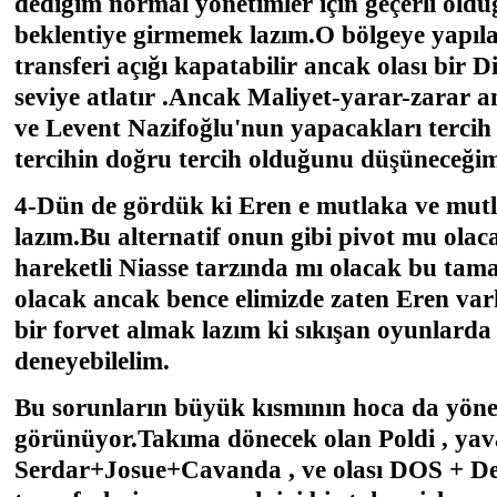
dediğim normal yönetimler için geçerli old
beklentiye girmemek lazım.O bölgeye yapıla
transferi açığı kapatabilir ancak olası bir 
seviye atlatır .Ancak Maliyet-yarar-zarar 
ve Levent Nazifoğlu'nun yapacakları tercih 
tercihin doğru tercih olduğunu düşüneceği
4-Dün de gördük ki Eren e mutlaka ve mutla
lazım.Bu alternatif onun gibi pivot mu ola
hareketli Niasse tarzında mı olacak bu tam
olacak ancak bence elimizde zaten Eren var
bir forvet almak lazım ki sıkışan oyunlarda
deneyebilelim.
Bu sorunların büyük kısmının hoca da yöne
görünüyor.Takıma dönecek olan Poldi , yav
Serdar+Josue+Cavanda , ve olası DOS + De