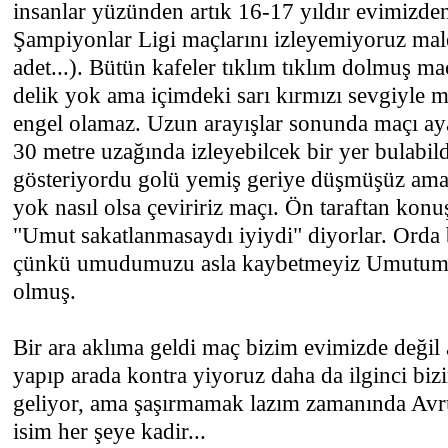
insanlar yüzünden artık 16-17 yıldır evimizden
Şampiyonlar Ligi maçlarını izleyemiyoruz male
adet...). Bütün kafeler tıklım tıklım dolmuş maç
delik yok ama içimdeki sarı kırmızı sevgiyle 
engel olamaz. Uzun arayışlar sonunda maçı ay
30 metre uzağında izleyebilcek bir yer bulabil
gösteriyordu golü yemiş geriye düşmüşüz ama
yok nasıl olsa çeviririz maçı. Ön taraftan ko
"Umut sakatlanmasaydı iyiydi" diyorlar. Orda 
çünkü umudumuzu asla kaybetmeyiz Umutum
olmuş.
Bir ara aklıma geldi maç bizim evimizde değil 
yapıp arada kontra yiyoruz daha da ilginci bizi
geliyor, ama şaşırmamak lazım zamanında Av
isim her şeye kadir...