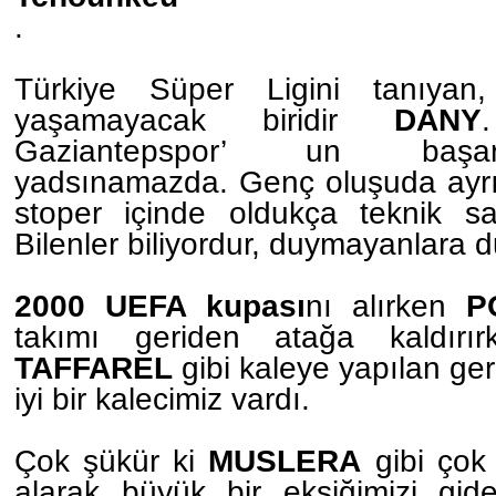
.
Türkiye Süper Ligini tanıyan
yaşamayacak biridir
DANY
Gaziantepspor’ un başar
yadsınamazda. Genç oluşuda ayrı 
stoper içinde oldukça teknik sayı
Bilenler biliyordur, duymayanlara 
2000 UEFA kupası
nı alırken
P
takımı geriden atağa kaldırı
TAFFAREL
gibi kaleye yapılan ger
iyi bir kalecimiz vardı.
Çok şükür ki
MUSLERA
gibi çok k
alarak büyük bir eksiğimizi gide