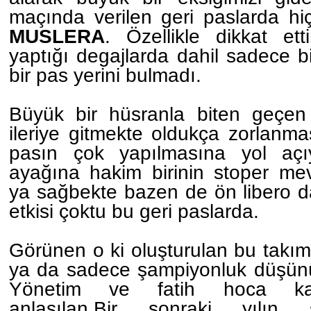
maçında verilen geri paslarda hi
MUSLERA
. Özellikle dikkat e
yaptığı degajlarda dahil sadece bi
bir pas yerini bulmadı.
Büyük bir hüsranla biten geçen
ileriye gitmekte oldukça zorlanm
pasın çok yapılmasına yol aç
ayağına hakim birinin stoper m
ya sağbekte bazen de ön libero 
etkisi çoktu bu geri paslarda.
Görünen o ki oluşturulan bu takı
ya da sadece şampiyonluk düşünü
Yönetim ve fatih hoca ka
anlaşılan.Bir sonraki yılın 