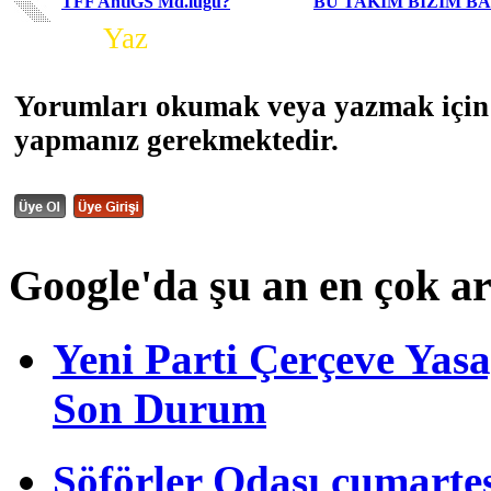
TFF AntiGS Md.lüğü?
BU TAKIM BİZİM B
Yorum
Yaz
Yorumları okumak veya yazmak için 
yapmanız gerekmektedir.
Google'da şu an en çok a
Yeni Parti Çerçeve Yas
Son Durum
Şöförler Odası cumartes