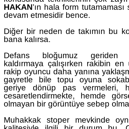
HAKAN
’ın hala form tutamaması 
devam etmesidir bence.
Diğer bir neden de takımın bu ko
bana kalırsa.
Defans bloğumuz geriden 
kaldırmaya çalışırken rakibin en 
rakip oyuncu daha yanına yaklaşm
gayretle bile topu oyuna soka
geriye dönüp pas vermeleri, 
cesaretlendirmekte, hemde gör
olmayan bir görüntüye sebep olmak
Muhakkak stoper mevkinde oyn
kalitesiyle ilgili bir durum b