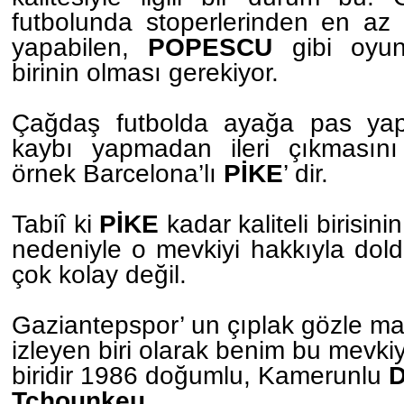
futbolunda stoperlerinden en az 
yapabilen,
POPESCU
gibi oyun
birinin olması gerekiyor.
Çağdaş futbolda ayağa pas yap
kaybı yapmadan ileri çıkmasını
örnek Barcelona’lı
PİKE
’ dir.
Tabiî ki
PİKE
kadar kaliteli birisin
nedeniyle o mevkiyi hakkıyla dold
çok kolay değil.
Gaziantepspor’ un çıplak gözle ma
izleyen biri olarak benim bu mevk
biridir 1986 doğumlu, Kamerunlu
Tchounkeu