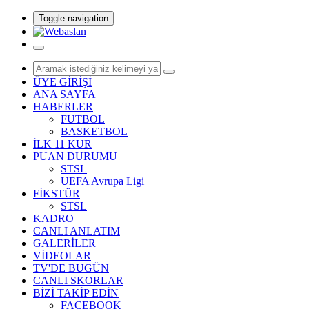
Toggle navigation
ÜYE GİRİŞİ
ANA SAYFA
HABERLER
FUTBOL
BASKETBOL
İLK 11 KUR
PUAN DURUMU
STSL
UEFA Avrupa Ligi
FİKSTÜR
STSL
KADRO
CANLI ANLATIM
GALERİLER
VİDEOLAR
TV'DE BUGÜN
CANLI SKORLAR
BİZİ TAKİP EDİN
FACEBOOK