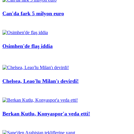
Can'da fark 5 milyon euro
Osimhen'de flaş iddia
Chelsea, Leao'lu Milan'ı devirdi!
Berkan Kutlu, Konyaspor'a veda etti!