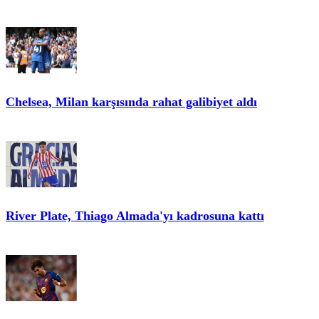
Chelsea, Milan karşısında rahat galibiyet aldı
River Plate, Thiago Almada'yı kadrosuna kattı