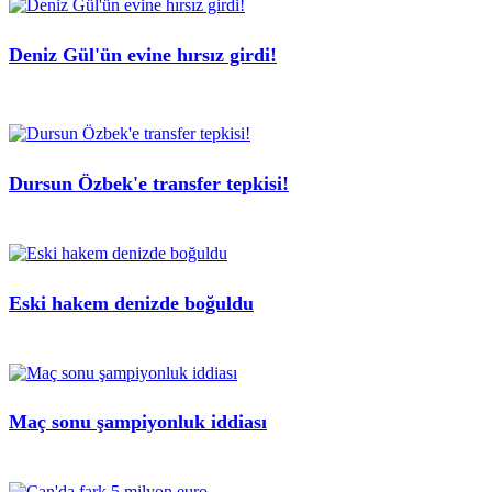
Deniz Gül'ün evine hırsız girdi!
Dursun Özbek'e transfer tepkisi!
Eski hakem denizde boğuldu
Maç sonu şampiyonluk iddiası