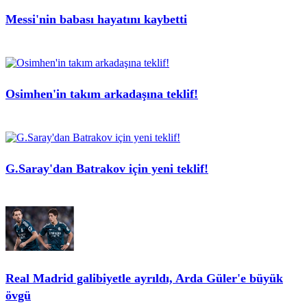
Messi'nin babası hayatını kaybetti
Osimhen'in takım arkadaşına teklif!
G.Saray'dan Batrakov için yeni teklif!
Real Madrid galibiyetle ayrıldı, Arda Güler'e büyük
övgü