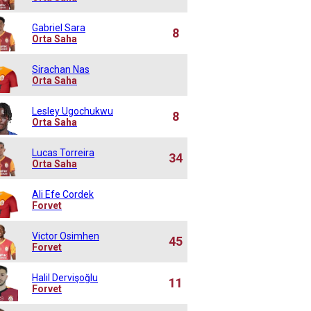
Gabriel Sara
8
Orta Saha
Sirachan Nas
Orta Saha
Lesley Ugochukwu
8
Orta Saha
Lucas Torreira
34
Orta Saha
Ali Efe Cordek
Forvet
Victor Osimhen
45
Forvet
Halil Dervişoğlu
11
Forvet