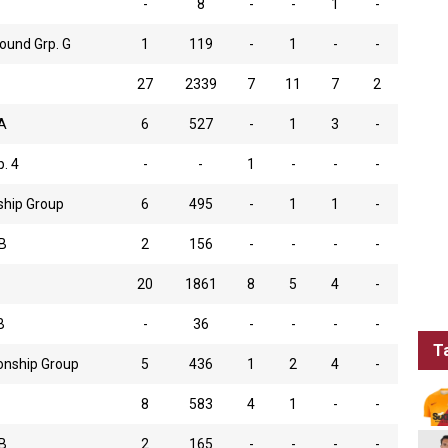
-
8
-
-
1
-
ound Grp. G
1
119
-
1
-
-
27
2339
7
11
7
2
A
6
527
-
1
3
-
. 4
-
-
1
-
-
-
ship Group
6
495
-
1
1
-
B
2
156
-
-
-
-
20
1861
8
5
4
-
B
-
36
-
-
-
-
T
onship Group
5
436
1
2
4
-
8
583
4
1
-
-
B
2
165
-
-
-
-