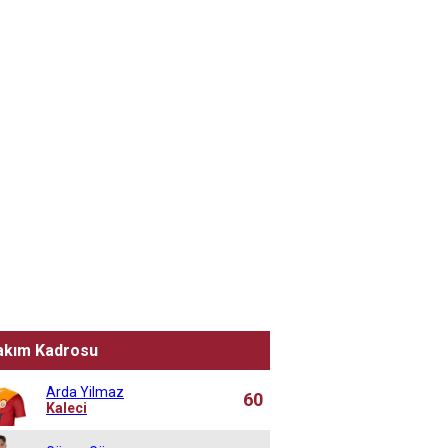
akım Kadrosu
Arda Yilmaz
60
Kaleci