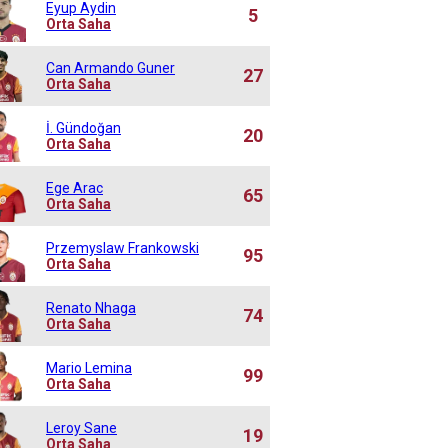
Eyup Aydin
5
Orta Saha
Can Armando Guner
27
Orta Saha
İ. Gündoğan
20
Orta Saha
Ege Arac
65
Orta Saha
Przemyslaw Frankowski
95
Orta Saha
Renato Nhaga
74
Orta Saha
Mario Lemina
99
Orta Saha
Leroy Sane
19
Orta Saha