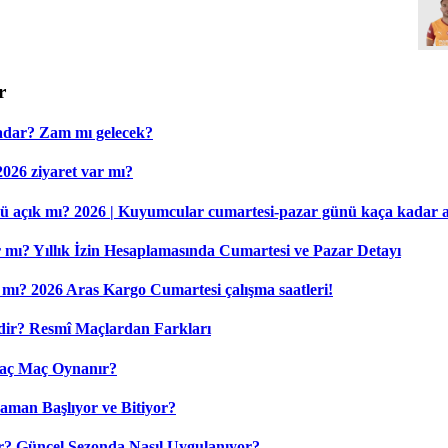
r
Kadar? Zam mı gelecek?
 2026 ziyaret var mı?
ü açık mı? 2026 | Kuyumcular cumartesi-pazar günü kaça kadar 
ır mı? Yıllık İzin Hesaplamasında Cumartesi ve Pazar Detayı
mı? 2026 Aras Kargo Cumartesi çalışma saatleri!
dir? Resmî Maçlardan Farkları
Kaç Maç Oynanır?
aman Başlıyor ve Bitiyor?
? Güncel Sezonda Nasıl Uygulanıyor?