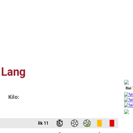
 Lang
Bizi
Kilo:
İlk 11