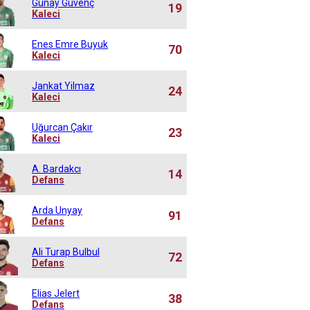
Günay Güvenç
19
Kaleci
Enes Emre Buyuk
70
Kaleci
Jankat Yilmaz
24
Kaleci
Uğurcan Çakır
23
Kaleci
A. Bardakcı
14
Defans
Arda Unyay
91
Defans
Ali Turap Bulbul
72
Defans
Elias Jelert
38
Defans