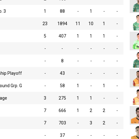
. 3
1
88
-
1
-
-
23
1894
11
10
1
-
5
407
1
1
1
-
-
-
-
-
-
-
-
8
-
-
-
-
hip Playoff
-
43
-
-
-
-
ound Grp. G
-
58
1
-
1
-
tage
3
275
1
1
-
-
7
666
1
2
2
-
7
703
-
3
2
-
-
37
-
-
-
-