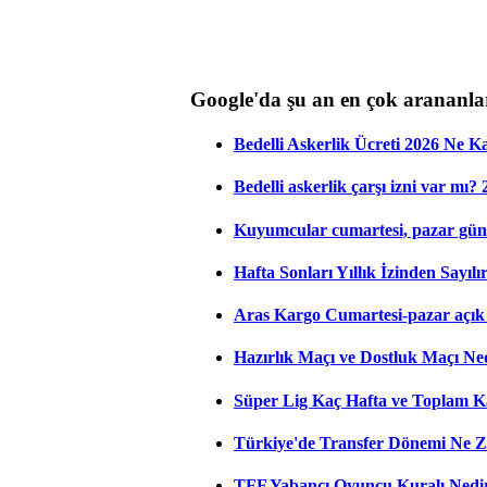
Google'da şu an en çok arananla
Bedelli Askerlik Ücreti 2026 Ne 
Bedelli askerlik çarşı izni var mı?
Kuyumcular cumartesi, pazar gün
Hafta Sonları Yıllık İzinden Sayıl
Aras Kargo Cumartesi-pazar açık 
Hazırlık Maçı ve Dostluk Maçı Ne
Süper Lig Kaç Hafta ve Toplam 
Türkiye'de Transfer Dönemi Ne Z
TFF Yabancı Oyuncu Kuralı Nedir