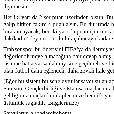
diyemesin.
Her iki yarı da 2 şer puan üzerinden olsun. Bu
galip bitiren takım 4 puan alsın. Bu durumda h
bırakamayacak, her iki yarı da puan için müc
dakikadır" deyimi son düdük çalıncaya kadar s
Trabzonspor bu önerisini FIFA'ya da iletmiş v
değerlendirmeye alınacağına dair cevap almış. 
sisteme hatta varsa daha iyisine geçilmeli ve b
olan futbol daha eğlenceli, daha zevkli hale get
(Eğer bu sistem bu sene uygulansaydı şu an açı
Samsun, Gençlerbirliği ve Manisa maçlarımız h
geldiğimiz maçlarda rakiplerimize hem ilk yarı
üstünlük sağladık. Bilgilerinize)
Saygılarımla;(dadascimbom)