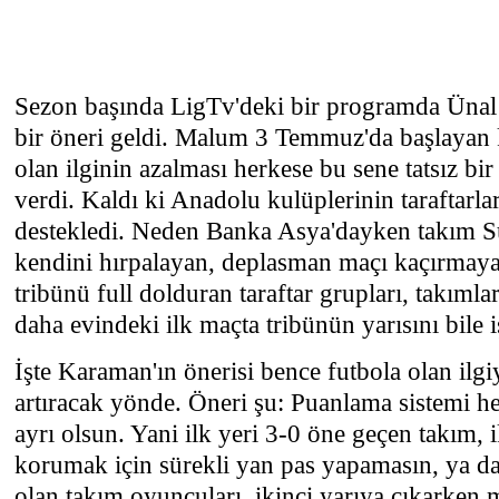
Sezon başında LigTv'deki bir programda Ünal
bir öneri geldi. Malum 3 Temmuz'da başlayan 
olan ilginin azalması herkese bu sene tatsız bir 
verdi. Kaldı ki Anadolu kulüplerinin taraftarla
destekledi. Neden Banka Asya'dayken takım Sü
kendini hırpalayan, deplasman maçı kaçırmaya
tribünü full dolduran taraftar grupları, takımla
daha evindeki ilk maçta tribünün yarısını bile 
İşte Karaman'ın önerisi bence futbola olan ilgi
artıracak yönde. Öneri şu: Puanlama sistemi her
ayrı olsun. Yani ilk yeri 3-0 öne geçen takım, i
korumak için sürekli yan pas yapamasın, ya 
olan takım oyuncuları, ikinci yarıya çıkarken m