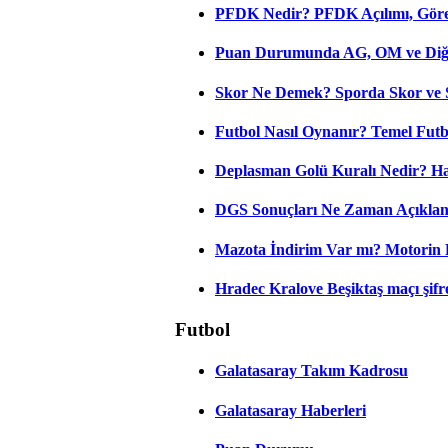
PFDK Nedir? PFDK Açılımı, Görev
Puan Durumunda AG, OM ve Diğer
Skor Ne Demek? Sporda Skor ve 
Futbol Nasıl Oynanır? Temel Futb
Deplasman Golü Kuralı Nedir? Ha
DGS Sonuçları Ne Zaman Açıkla
Mazota İndirim Var mı? Motorin 
Hradec Kralove Beşiktaş maçı şifres
Futbol
Galatasaray Takım Kadrosu
Galatasaray Haberleri