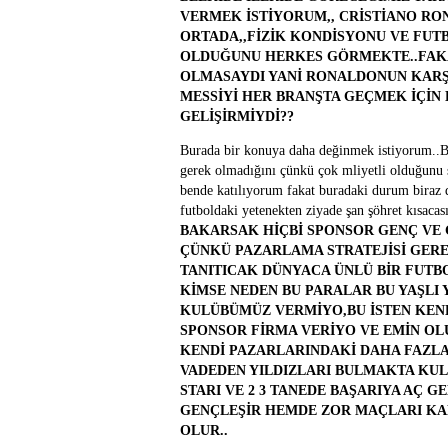
VERMEK İSTİYORUM,, CRİSTİANO R
ORTADA,,FİZİK KONDİSYONU VE FU
OLDUĞUNU HERKES GÖRMEKTE..FAKAT
OLMASAYDI YANİ RONALDONUN KARŞ
MESSİYİ HER BRANŞTA GEÇMEK İÇİ
GELİŞİRMİYDİ??
Burada bir konuya daha değinmek istiyorum..Baz
gerek olmadığını çünkü çok mliyetli olduğunu s
bende katılıyorum fakat buradaki durum biraz da
futboldaki yetenekten ziyade şan şöhret kısacası
BAKARSAK HİÇBİ SPONSOR GENÇ VE G
ÇÜNKÜ PAZARLAMA STRATEJİSİ GERE
TANITICAK DÜNYACA ÜNLÜ BİR FUTB
KİMSE NEDEN BU PARALAR BU YAŞLI 
KULÜBÜMÜZ VERMİYO,BU İSTEN KEND
SPONSOR FİRMA VERİYO VE EMİN OL
KENDİ PAZARLARINDAKİ DAHA FAZL
VADEDEN YILDIZLARI BULMAKTA KUL
STARI VE 2 3 TANEDE BAŞARIYA AÇ 
GENÇLEŞİR HEMDE ZOR MAÇLARI KAL
OLUR..