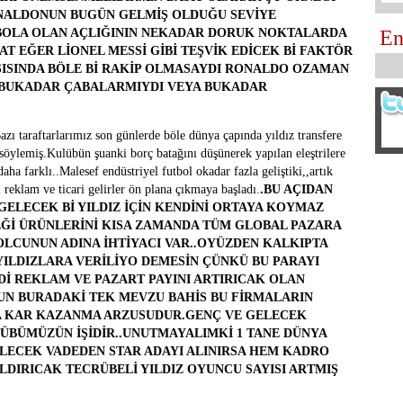
ONALDONUN BUGÜN GELMİŞ OLDUĞU SEVİYE
TBOLA OLAN AÇLIĞININ NEKADAR DORUK NOKTALARDA
En
 EĞER LİONEL MESSİ GİBİ TEŞVİK EDİCEK Bİ FAKTÖR
ISINDA BÖLE Bİ RAKİP OLMASAYDI RONALDO OZAMAN
N BUKADAR ÇABALARMIYDI VEYA BUKADAR
ı taraftarlarımız son günlerde böle dünya çapında yıldız transfere
öylemiş.Kulübün şuanki borç batağını düşünerek yapılan eleştrilere
ha farklı..Malesef endüstriyel futbol okadar fazla geliştiki,,artık
 reklam ve ticari gelirler ön plana çıkmaya başladı.
.BU AÇIDAN
ELECEK Bİ YILDIZ İÇİN KENDİNİ ORTAYA KOYMAZ
Ğİ ÜRÜNLERİNİ KISA ZAMANDA TÜM GLOBAL PAZARA
OLCUNUN ADINA İHTİYACI VAR..OYÜZDEN KALKIPTA
YILDIZLARA VERİLİYO DEMESİN ÇÜNKÜ BU PARAYI
İ REKLAM VE PAZART PAYINI ARTIRICAK OLAN
UN BURADAKİ TEK MEVZU BAHİS BU FİRMALARIN
A KAR KAZANMA ARZUSUDUR.GENÇ VE GELECEK
ÜBÜMÜZÜN İŞİDİR..UNUTMAYALIMKİ 1 TANE DÜNYA
GELECEK VADEDEN STAR ADAYI ALINIRSA HEM KADRO
DIRICAK TECRÜBELİ YILDIZ OYUNCU SAYISI ARTMIŞ