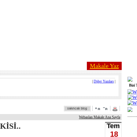
Makale Yaz
|
Diğer Yazıları
|
Bizi 
Webaslan Makale Ana Sayfa
İSİ..
Tem
18