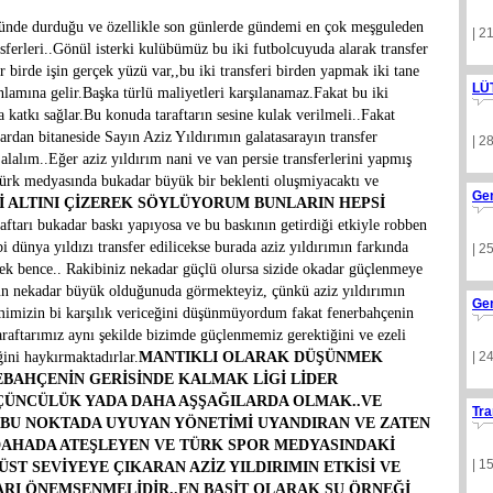
üstünde durduğu ve özellikle son günlerde gündemi en çok meşguleden
| 2
sferleri..Gönül isterki kulübümüz bu iki futbolcuyuda alarak transfer
birde işin gerçek yüzü var,,bu iki transferi birden yapmak iki tane
LÜ
amına gelir.Başka türlü maliyetleri karşılanamaz.Fakat bu iki
la katkı sağlar.Bu konuda taraftarın sesine kulak verilmeli..Fakat
dan bitaneside Sayın Aziz Yıldırımın galatasarayın transfer
| 2
a alalım..Eğer aziz yıldırım nani ve van persie transferlerini yapmış
 türk medyasında bukadar büyük bir beklenti oluşmiyacaktı ve
Ge
İ ALTINI ÇİZEREK SÖYLÜYORUM BUNLARIN HEPSİ
aftarı bukadar baskı yapıyosa ve bu baskının getirdiği etkiyle robben
 dünya yıldızı transfer edilicekse burada aziz yıldırımın farkında
| 2
k bence.. Rakibiniz nekadar güçlü olursa sizide okadar güçlenmeye
olün nekadar büyük olduğunuda görmekteyiz, çünkü aziz yıldırımın
Ge
imimizin bi karşılık vericeğini düşünmüyordum fakat fenerbahçenin
raftarımız aynı şekilde bizimde güçlenmemiz gerektiğini ve ezeli
ini haykırmaktadırlar.
MANTIKLI OLARAK DÜŞÜNMEK
| 2
BAHÇENİN GERİSİNDE KALMAK LİGİ LİDER
 ÜÇÜNCÜLÜK YADA DAHA AŞŞAĞILARDA OLMAK..VE
Tra
 BU NOKTADA UYUYAN YÖNETİMİ UYANDIRAN VE ZATEN
DAHADA ATEŞLEYEN VE TÜRK SPOR MEDYASINDAKİ
| 1
ST SEVİYEYE ÇIKARAN AZİZ YILDIRIMIN ETKİSİ VE
ARI ÖNEMSENMELİDİR..EN BASİT OLARAK ŞU ÖRNEĞİ