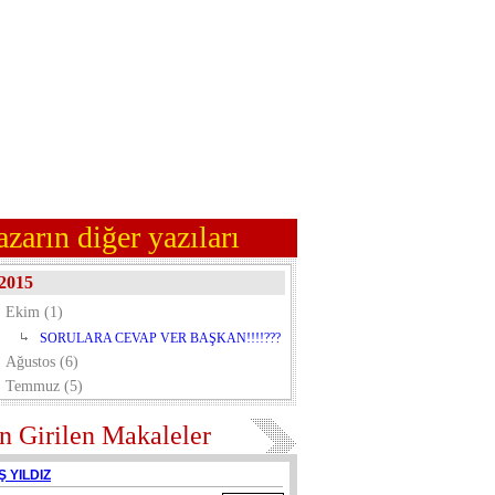
azarın diğer yazıları
2015
Ekim (1)
SORULARA CEVAP VER BAŞKAN!!!!???
Ağustos (6)
Temmuz (5)
n Girilen Makaleler
Ş YILDIZ