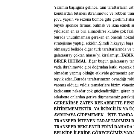
Yazımın başlığına gelince,,tüm taraftarların 
konulardan bitanesi ibrahimovic ve robben tran
şovu yapsın ve sezona bomba gibi girelim.Fakar 
büyük sponsor firması bulmak ve ikna etmek anl
yıldızdan en az biri alınabilirse kulübe çok faz
burada unutulmaması gereken en önemli noktalar
stratejisine yaptığı etkidir..Şimdi hikayeyi baş
olmasayd belkide diğer türk taraftarlarında ve
galatasaray çoktan niasse`yi kiralamıştı.
TABİK
BİRER İHTİMAL
..Eğer bugün galatasaray tar
yada ibrahimovic gibi doğrudan katkı yapıcak bi
olmadan yapmış olduğu etkiyide görmemiz gere
teşvik eder..Burada taraftarımızın oynadığı r
yapmış olduğu yıldız transferlere bizim yönet
kadrosunu nekadar çok güçlendirdiğini gören ta
rekabette onlardan geriye düşmememiz gerektiğ
GEREKİRSE ZATEN REKABBETTE FENE
BİTİREMEMEKTİR..YA İKİNCİLİK YA
AVRUPAYA GİDEMEMEK...İŞTE TAMDA
TRANSFER İSTEYEN TARAFTARIMIZI 
TRANSFER BEKLENTİLERİNİ DAHADA Ü
BELKİDE İLERİDE GÖRECEĞİMİZ YAR