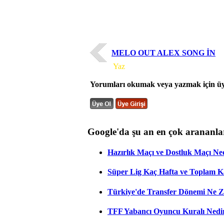
MELO OUT ALEX SONG İN
Yorum
Yaz
Yorumları okumak veya yazmak için üye
Google'da şu an en çok arananla
Hazırlık Maçı ve Dostluk Maçı Ne
Süper Lig Kaç Hafta ve Toplam 
Türkiye'de Transfer Dönemi Ne Z
TFF Yabancı Oyuncu Kuralı Nedir