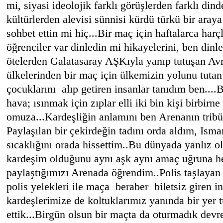
mi, siyasi ideolojik farklı görüşlerden farklı dinde
kültürlerden alevisi sünnisi kürdü türkü bir araya 
sohbet ettin mi hiç...
Bir maç için haftalarca harçlı
öğrenciler var dinledin mi hikayelerini, ben dinl
ötelerden Galatasaray AŞKıyla yanıp tutuşan Avru
ülkelerinden bir maç için ülkemizin yolunu tutan
çocuklarını alıp getiren insanlar tanıdım ben....
B
hava; ısınmak için zıplar elli iki bin kişi birbirn
omuza...
Kardeşliğin anlamını ben Arenanın trib
Paylaşılan bir çekirdeğin tadını orda aldım, Ismar
sıcaklığını orada hissettim..
Bu dünyada yanlız ol
kardeşim olduğunu aynı aşk aynı amaç uğruna h
paylaştığımızı Arenada öğrendim..
Polis taşlayan 
polis yelekleri ile maça beraber biletsiz giren 
kardeşlerimize de koltuklarımız yanında bir yer t
ettik...
Birgün olsun bir maçta da oturmadık devr