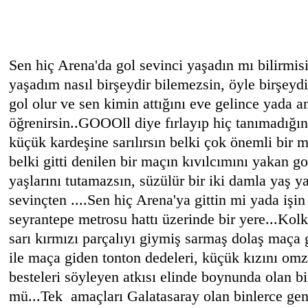
Sen hiç Arena'da gol sevinci yaşadın mı bilirmi
yaşadım nasıl birşeydir bilemezsin, öyle birşeyd
gol olur ve sen kimin attığını eve gelince yada a
öğrenirsin..GOOOll diye fırlayıp hiç tanımadığın
küçük kardeşine sarılırsın belki çok önemli bir ma
belki gitti denilen bir maçın kıvılcımını yakan g
yaşlarını tutamazsın, süzülür bir iki damla yaş 
sevinçten ....
Sen hiç Arena'ya gittin mi yada işi
seyrantepe metrosu hattı üzerinde bir yere...
Kolko
sarı kırmızı parçalıyı giymiş sarmaş dolaş maça g
ile maça giden tonton dedeleri, küçük kızını omz
besteleri söyleyen atkısı elinde boynunda olan bi
mü...
Tek amaçları Galatasaray olan binlerce gen