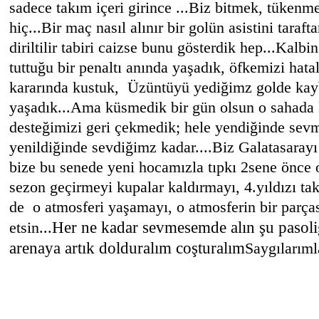
sadece takım içeri girince ...Biz bitmek, tüken
hiç...Bir maç nasıl alınır bir golün asistini taraft
diriltilir tabiri caizse bunu gösterdik hep...
Kalbin
tuttuğu bir penaltı anında yaşadık, öfkemizi hata
kararında kustuk, Üzüntüyü yediğimz golde kay
yaşadık...
Ama küsmedik bir gün olsun o sahada 
desteğimizi geri çekmedik; hele yendiğinde sev
yenildiğinde sevdiğimz kadar....
Biz Galatasarayı
bize bu senede yeni hocamızla tıpkı 2sene önce ol
sezon geçirmeyi kupalar kaldırmayı, 4.yıldızı ta
de o atmosferi yaşamayı, o atmosferin bir parça
Her ne kadar sevmesemde alın şu pasolig
etsin...
arenaya artık dolduralım coşturalım
Saygılarıml