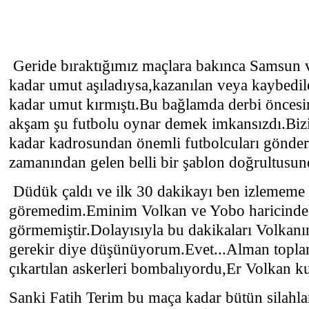
Geride bıraktığımız maçlara bakınca Samsun v
kadar umut aşıladıysa,kazanılan veya kaybedil
kadar umut kırmıştı.Bu bağlamda derbi öncesi
akşam şu futbolu oynar demek imkansızdı.Biz
kadar kadrosundan önemli futbolcuları gönde
zamanından gelen belli bir şablon doğrultusund
Düdük çaldı ve ilk 30 dakikayı ben izlememe
göremedim.Eminim Volkan ve Yobo haricindeki
görmemiştir.Dolayısıyla bu dakikaları Volkan
gerekir diye düşünüyorum.Evet...Alman toplar
çıkartılan askerleri bombalıyordu,Er Volkan k
Sanki Fatih Terim bu maça kadar bütün silahla