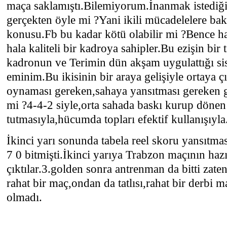
maça saklamıştı.Bilemiyorum.İnanmak istediğ
gerçekten öyle mi ?Yani ikili mücadelelere ba
konusu.Fb bu kadar kötü olabilir mi ?Bence h
hala kaliteli bir kadroya sahipler.Bu ezişin bir
kadronun ve Terimin dün akşam uygulattığı sis
eminim.Bu ikisinin bir araya gelişiyle ortaya 
oynaması gereken,sahaya yansıtması gereken ge
mi ?4-4-2 siyle,orta sahada baskı kurup dönen 
tutmasıyla,hücumda topları efektif kullanışıyla.
İkinci yarı sonunda tabela reel skoru yansıtm
7 0 bitmişti.İkinci yarıya Trabzon maçının hazı
çıktılar.3.golden sonra antrenman da bitti zaten
rahat bir maç,ondan da tatlısı,rahat bir derbi 
olmadı.