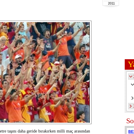
2011
Y
So
re taşını daha geride bırakırken milli maç arasından
BE