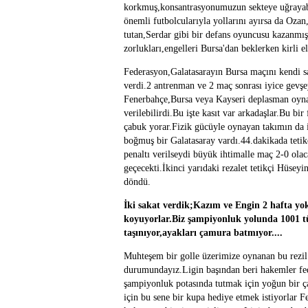
korkmuş,konsantrasyonumuzun sekteye uğrayabi
önemli futbolcularıyla yollarını ayırsa da Ozan
tutan,Serdar gibi bir defans oyuncusu kazanmış
zorlukları,engelleri Bursa'dan beklerken kirli ell
Federasyon,Galatasarayın Bursa maçını kendi sa
verdi.2 antrenman ve 2 maç sonrası iyice gevş
Fenerbahçe,Bursa veya Kayseri deplasman oynay
verilebilirdi.Bu işte kasıt var arkadaşlar.Bu bi
çabuk yorar.Fizik gücüyle oynayan takımın da 
boğmuş bir Galatasaray vardı.44.dakikada teti
penaltı verilseydi büyük ihtimalle maç 2-0 ola
geçecekti.İkinci yarıdaki rezalet tetikçi Hüseyin
döndü.
İki sakat verdik;Kazım ve Engin 2 hafta yok
koyuyorlar.Biz şampiyonluk yolunda 1001 tür
taşınıyor,ayakları çamura batmıyor....
Muhteşem bir golle üzerimize oynanan bu rezi
durumundayız.Ligin başından beri hakemler fed
şampiyonluk potasında tutmak için yoğun bir ç
için bu sene bir kupa hediye etmek istiyorlar 