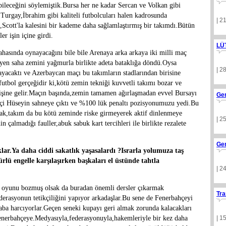
leceğini söylemiştik.Bursa her ne kadar Sercan ve Volkan gibi
,Turgay,İbrahim gibi kaliteli futbolcuları halen kadrosunda
| 2
,Scott'la kalesini bir kademe daha sağlamlaştırmış bir takımdı.Bütün
er işin içine girdi.
LÜ
hasında oynayacağını bile bile Arenaya arka arkaya iki milli maç
eyen saha zemini yağmurla birlikte adeta bataklığa döndü.Oysa
| 2
acaktı ve Azerbaycan maçı bu takımların stadlarından birisine
r futbol gerçeğidir ki,kötü zemin tekniği kuvvetli takımı bozar ve
işine gelir.Maçın başında,zemin tamamen ağırlaşmadan evvel Bursayı
Ge
kçi Hüseyin sahneye çıktı ve %100 lük penaltı pozisyonumuzu yedi.Bu
cak,takım da bu kötü zeminde riske girmeyerek aktif dinlenmeye
| 2
in çalmadığı fauller,abuk sabuk kart tercihleri ile birlikte rezalete
Ge
lar.Ya daha ciddi sakatlık yaşasalardı ?Israrla yolumuza taş
lü engelle karşılaşırken başkaları el üstünde tahtla
| 2
l oyunu bozmuş olsak da buradan önemli dersler çıkarmak
Tra
erasyonun tetikçiliğini yapıyor arkadaşlar.Bu sene de Fenerbahçeyi
aba harcıyorlar.Geçen seneki kupayı geri almak zorunda kalacakları
Fenerbahçeye.Medyasıyla,federasyonuyla,hakemleriyle bir kez daha
| 1