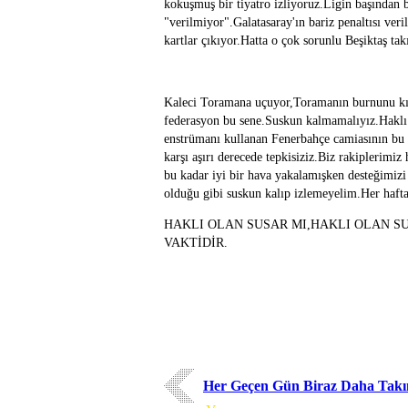
kokuşmuş bir tiyatro izliyoruz.Ligin başından 
"verilmiyor".Galatasaray'ın bariz penaltısı veri
kartlar çıkıyor.Hatta o çok sorunlu Beşiktaş tak
Kaleci Toramana uçuyor,Toramanın burnunu kırı
federasyon bu sene.Suskun kalmamalıyız.Haklı 
enstrümanı kullanan Fenerbahçe camiasının bu
karşı aşırı derecede tepkisiziz.Biz rakiplerim
bu kadar iyi bir hava yakalamışken desteğimizi
olduğu gibi suskun kalıp izlemeyelim.Her haft
HAKLI OLAN SUSAR MI,HAKLI OLAN SU
VAKTİDİR.
Her Geçen Gün Biraz Daha Ta