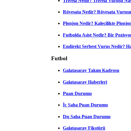
Trivela Nedir? Trivela Vuruşu Nası
Röveşata Nedir? Röveşata Vuruşu 
Plonjon Nedir? Kalecilikte Plonjon
Futbolda Asist Nedir? Bir Pozisyo
Endirekt Serbest Vuruş Nedir? H
Futbol
Galatasaray Takım Kadrosu
Galatasaray Haberleri
Puan Durumu
İç Saha Puan Durumu
Dış Saha Puan Durumu
Galatasaray Fikstürü