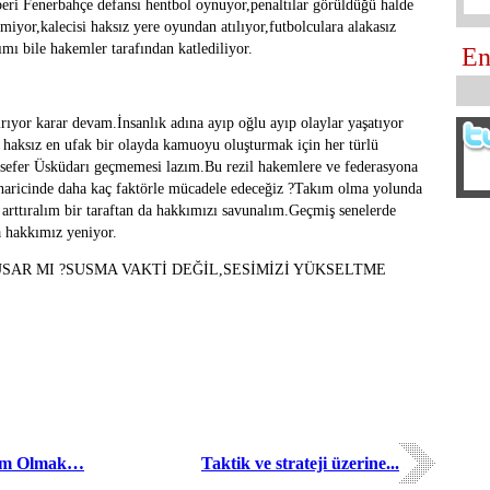
beri Fenerbahçe defansı hentbol oynuyor,penaltılar görüldüğü halde
lmiyor,kalecisi haksız yere oyundan atılıyor,futbolculara alakasız
ımı bile hakemler tarafından katlediliyor.
En
yor karar devam.İnsanlık adına ayıp oğlu ayıp olaylar yaşatıyor
haksız en ufak bir olayda kamuoyu oluşturmak için her türlü
 sefer Üsküdarı geçmemesi lazım.Bu rezil hakemlere ve federasyona
iz haricinde daha kaç faktörle mücadele edeceğiz ?Takım olma yolunda
 arttıralım bir taraftan da hakkımızı savunalım.Geçmiş senelerde
a hakkımız yeniyor.
SAR MI ?SUSMA VAKTİ DEĞİL,SESİMİZİ YÜKSELTME
kım Olmak…
Taktik ve strateji üzerine...