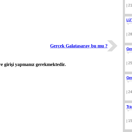
| 2
LÜ
| 2
Gerçek Galatasaray bu mu ?
Ge
| 2
 girişi yapmanız gerekmektedir.
Ge
| 2
Tra
| 1