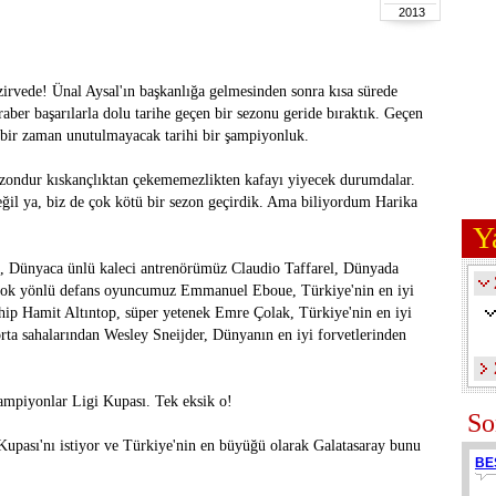
2013
zirvede! Ünal Aysal'ın başkanlığa gelmesinden sonra kısa sürede
raber başarılarla dolu tarihe geçen bir sezonu geride bıraktık. Geçen
bir zaman unutulmayacak tarihi bir şampiyonluk.
zondur kıskançlıktan çekememezlikten kafayı yiyecek durumdalar.
ğil ya, biz de çok kötü bir sezon geçirdik. Ama biliyordum Harika
Y
, Dünyaca ünlü kaleci antrenörümüz Claudio Taffarel, Dünyada
 çok yönlü defans oyuncumuz Emmanuel Eboue, Türkiye'nin en iyi
hip Hamit Altıntop, süper yetenek Emre Çolak, Türkiye'nin en iyi
ta sahalarından Wesley Sneijder, Dünyanın en iyi forvetlerinden
ampiyonlar Ligi Kupası. Tek eksik o!
So
pası'nı istiyor ve Türkiye'nin en büyüğü olarak Galatasaray bunu
BE