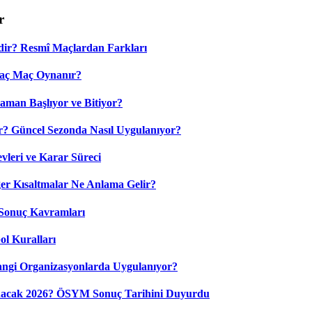
r
dir? Resmî Maçlardan Farkları
Kaç Maç Oynanır?
aman Başlıyor ve Bitiyor?
? Güncel Sezonda Nasıl Uygulanıyor?
leri ve Karar Süreci
 Kısaltmalar Ne Anlama Gelir?
Sonuç Kavramları
ol Kuralları
ngi Organizasyonlarda Uygulanıyor?
nacak 2026? ÖSYM Sonuç Tarihini Duyurdu