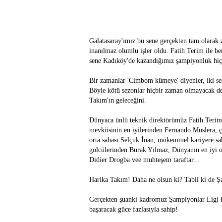
Galatasaray'ımız bu sene gerçekten tam olarak 
inanılmaz olumlu işler oldu. Fatih Terim ile be
sene Kadıköy'de kazandığımız şampiyonluk hiç
Bir zamanlar 'Cimbom kümeye' diyenler, iki se
Böyle kötü sezonlar hiçbir zaman olmayacak de
Takım'ın geleceğini.
Dünyaca ünlü teknik direktörümüz Fatih Terim
mevkiisinin en iyilerinden Fernando Muslera,
orta sahası Selçuk İnan, mükemmel kariyere sa
golcülerinden Burak Yılmaz, Dünyanın en iyi or
Didier Drogba vee muhteşem taraftar...
Harika Takım! Daha ne olsun ki? Tabii ki de Ş
Gerçekten şuanki kadromuz Şampiyonlar Ligi Ku
başaracak güce fazlasıyla sahip!