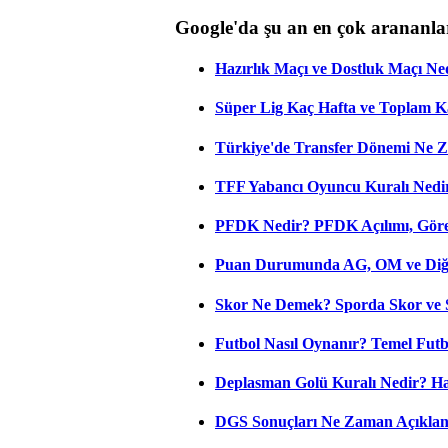
Google'da şu an en çok arananla
Hazırlık Maçı ve Dostluk Maçı Ne
Süper Lig Kaç Hafta ve Toplam 
Türkiye'de Transfer Dönemi Ne Z
TFF Yabancı Oyuncu Kuralı Nedir
PFDK Nedir? PFDK Açılımı, Görev
Puan Durumunda AG, OM ve Diğer
Skor Ne Demek? Sporda Skor ve 
Futbol Nasıl Oynanır? Temel Futb
Deplasman Golü Kuralı Nedir? Ha
DGS Sonuçları Ne Zaman Açıkla