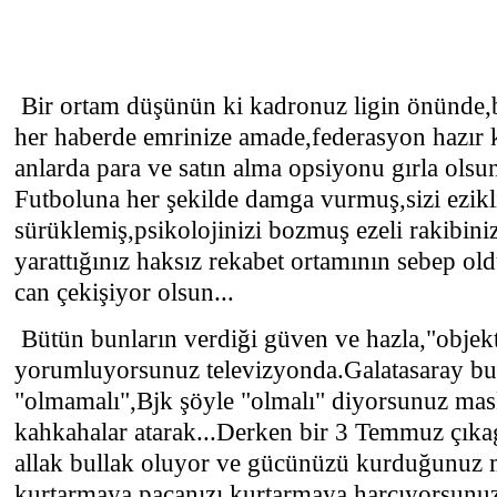
Bir ortam düşünün ki kadronuz ligin önünde,
her haberde emrinize amade,federasyon hazır k
anlarda para ve satın alma opsiyonu gırla ols
Futboluna her şekilde damga vurmuş,sizi ezikl
sürüklemiş,psikolojinizi bozmuş ezeli rakibini
yarattığınız haksız rekabet ortamının sebep ol
can çekişiyor olsun...
Bütün bunların verdiği güven ve hazla,"objekti
yorumluyorsunuz televizyonda.Galatasaray b
"olmamalı",Bjk şöyle "olmalı" diyorsunuz mas
kahkahalar atarak...Derken bir 3 Temmuz çıka
allak bullak oluyor ve gücünüzü kurduğunuz 
kurtarmaya,paçanızı kurtarmaya harcıyorsunuz