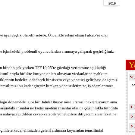
2019
 üşengeçlik olabilir sebebi. Öncelikle selam olsun Falcao’su olan
 ve içimizdeki problemli oyunculardan arınmaya çalışarak geçirdiğimiz
Y
n bir ohh çekiyorken TFF 19.05’te gözdağı verircesine açıkladığı
kurullarıyla birlikte kınıyor, onları olmayan vicdanlarına mahkum
iklerinin bedelini ödedecek bir sistem veya yönetici gelir başa da içimiz
emsilimizi bu kadar güçsüz bırakan yöneticilerimize, iş adamlarımıza,
lduğu dönemdeki gibi bir Haluk Ulusoy misali temsil beklemiyorum ama
rşındaki insanlar ne kadar modern insanlar olsa da çoğunlukla futbolda
ra anlayacağı dilden cevap verecek yöneticilere ihtiyacımız var fakat ne
eçimlere kadar elimizden geleni ardımıza koymadan temsilimizi