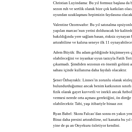
Christian Luyindama: Bu yıl formsuz başlasa da b
sezon ruh ve sertlik olarak bize çok katkıları ola
oyundan uzaklaşması hepimizin faydasına olacak
Valentine Ozornwafor: Bu yıl satınalma opsiyonlu
yapılan marcao’nun yerini dolduracak bir kalited
bakıldığında yere sağlam basan, risksiz oynayan 
artırabilirse ve kalırsa seneye ilk 11 oynayabile
Adem Büyük: Bu adam geldiğinde küçümseyen çok
olabileceğini ve isyankar oyun tarzıyla Fatih Te
çıkarmadı. Şimdiden sezonun en önemli golünü atm
sahası içinde kullanırsa daha faydalı olacaktır.
Şener Özbayraklı: Linnes’in zorunlu olarak sözl
bulundurduğumuz ancak benim katkısının sınırlı
fizik olarak gayet kuvvetli ve istekli ancak futb
vermesi nerede orta açması gerektiğini, ön direğe 
olabilecektir. Tabi, yaşı itibariyle biraaz zor.
Ryan Babel: Skora Falcao’dan sonra en yakın yeni 
Biraz daha presini artırabilirse, sol kanatta bu y
yine de şu an Onyekuru özletiyor kendini.