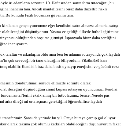
öyle iri adamların sezonun 10. Haftasından sonra form tutacağını, bu
cağına inancım tam. Ancak mantalitesini biraz daha düzeltip riskli
tır. Bu konuda Fatih hocamıza güvenim tam.
 kiralanan genç oyuncumuz eğer kendisini satın almazsa almeria, satışı
e olabileceğini düşünüyorum. Yaşına ve geldiği ülkede futbol eğitimine
bir yapısı olduğundan hoşuma gitmişti. İspanyada biraz daha sertliğini
ceğine inanıyorum.
 taraftar ve arkadaşım oldu ama ben bu adamın rotasyonda çok faydalı
rim’in çok seveceği bir tarzı olacağını biliyordum. Yüzümüzü kara
ış olabilir. Kendisi biraz daha basit oynayıp enerjisini ve gücünü ceza
eşmesinin dondurulması sonucu elimizde zorunlu olarak
 olabileceğini düşündüğüm ziraat kupası rotasyon oyuncumuz. Kendisi
ol fundemantal’lerini eksik almış bir futbolcumuz bence. Nerede pas
mi arka direği mi orta açması gerektiğini öğrenebilirse faydalı
transferimiz. Şansı da yerinde bu yıl. Oraya buraya çarpıp gol oluyor.
ıl skor olarak takıma çok olumlu katkıları olabileceğini düşünüyorum fakat