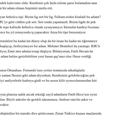
edek kalecimiz oldu. Kendisini çok fazla izleme şansı bulamadım ama
n bir adam olması hepimizi mutlu etti.
an futbolcu tipi. Bizim lig sert bir lig. Fulham neden kiraladı bu adamı?
L’ye göre cidden çok sert. Seri orada yapamazdı. Bizim ligde de pek
de tepe kalitede futbolcu olarak oynayamıyor. İstisnalar kaideyi bozmaz.
ce bu yıl rotasyonda iş yapacaktır. Arıza bir tipe benzemiyor.
 yetenekleri bu kadar üst düzey olup da bir insan bu kadar mı öğrenmeye
 başlayıp, ilerleyemeyen bir adam. Mehmet Demirkol da yazmıştı. BJK’lı
liyor, Emre mor adama tosup düşüyor. Bilmiyorum, Fatih Hocam da
 adam haline getirilebilirse yeni hasan şaş’ımız olur. Onun verdiği
ransa Ortasahası. Fernando’nun yerine temmuzda arkadaşlarla
o zaman Nzonzi gibi adam diyordum. Kendisinin gelebileceğine pek
yi maliyetlerle kadroya girdi ve bu sezon kilit oyuncularımızdan biri
, oyun planına sadık ancak tekniği zayıf adamların Fatih Hoca’nın oyun
düm. Böyle askerler de gerekli takımımıza. Andone tam bir asker ve
caktır.
üşünülen bir transfer diye görüyorum. Ziraat Türkiye kupası maçlarında