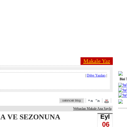
Makale Yaz
|
Diğer Yazıları
|
Bizi 
Webaslan Makale Ana Sayfa
NA VE SEZONUNA
Eyl
06