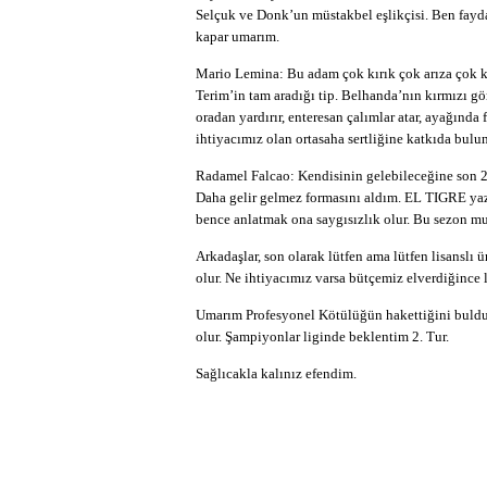
Selçuk ve Donk’un müstakbel eşlikçisi. Ben fayd
kapar umarım.
Mario Lemina: Bu adam çok kırık çok arıza çok ka
Terim’in tam aradığı tip. Belhanda’nın kırmızı g
oradan yardırır, enteresan çalımlar atar, ayağında
ihtiyacımız olan ortasaha sertliğine katkıda bul
Radamel Falcao: Kendisinin gelebileceğine son 
Daha gelir gelmez formasını aldım. EL TIGRE yaz
bence anlatmak ona saygısızlık olur. Bu sezon mutl
Arkadaşlar, son olarak lütfen ama lütfen lisanslı ü
olur. Ne ihtiyacımız varsa bütçemiz elverdiğince l
Umarım Profesyonel Kötülüğün hakettiğini bulduğ
olur. Şampiyonlar liginde beklentim 2. Tur.
Sağlıcakla kalınız efendim.