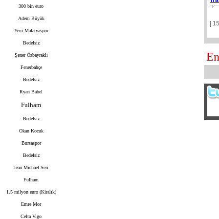
Tra
300 bin euro
Adem Büyük
| 1
Yeni Malatyaspor
Bedelsiz
En
Şener Özbayraklı
Fenerbahçe
Bedelsiz
Ryan Babel
Fulham
Bedelsiz
Okan Kocuk
Bursaspor
Bedelsiz
Jean Michael Seri
Fulham
1.5 milyon euro (Kiralık)
Emre Mor
Celta Vigo