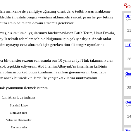
So
ları mahkeme de yenilgiye uğratmış olsak da, o tedbir kararı mahkeme
BE
reddedilir (mustafa cengiz yönetimi aklanabilir) ancak şu an herşey bitmiş
muza emin adımlarla devam etmemiz gerekiyor.
| 2
ş, bizim tüm duygularımızı birebir paylaşan Fatih Terim, Ümit Davala,
ay’lı teknik adamlara sahip olduğumuz için çok şanslıyız. Ancak onlar
göre oynayıp ceza almamak için gereken tüm ali cengiz oyunlarını
LÜ
| 2
ıcı bir transfer sezonu sonrasında son 10 yılın en iyi Türk takımını kuran
çok teşekkür ediyorum. Abdürrahim Albayrak’ın insanların kalbinin
rıları olmasa bu kadronun kurulmasına imkan göremiyorum ben. Tabi
Ge
ancak bitiricilikte Jardel’le yarışır katkılarını unutmayalım.
arak yorumumu iletmek isterim.
| 2
Christian Luyindama
Ge
Standard Liege
5 milyon euro
| 2
Valentine Ozornwafor
Enyimba Aba