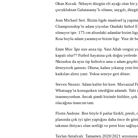
Okan Kocuk: Nihayet düzgün eli ayağı olan bir y
çocukluktan Galatasaray’lı olması, saygılı, düzgü
Jean Michael Seri: Bizim ligde maalesef iş yapmay
Championship’te adam yiyorlar. Oradaki futbol EP
olmuyor işte. 175 cm altındaki adamlar bizim lig
Kısa boylu adam yaramıyor bizim lige. Yine de ben
Emre Mor: İşte size arıza tip. Yani Allah vergisi
kapalı olur?? Futbol hayatına çok doğru yerlerde
Nkoudou da aynı tip futbolcu ama o adam geçebi
deneyecek şansını. Olursa, kafası yıkanıp yeni bir
katkıları alırız yani. Yoksa seneye geri döner.
Steven Nzonzi: Adam kalite bir kere. Muvazzaf F
Whatsapp’ta konuşurken istediğim adamdı. Tabi 
inanmıyordum. Ancak şimdi bizimle birlikte, çok i
olacağına inancım tam.
Florin Andone: Ben böyle 6 patlar fizikli, presli
planında çok iyi işler yaptığını daha önce de gör
takımın ihtiyacı olan sertliği ve presi bize sağlaya
Taylan Antalyalı: Tamamen 2020/2021 sezonuna d