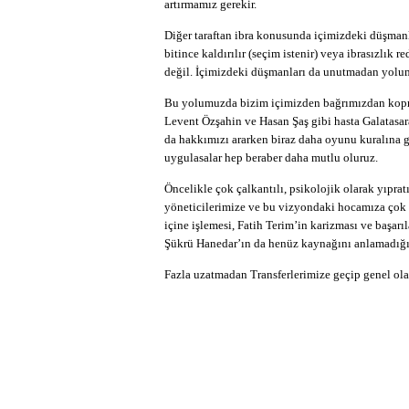
artırmamız gerekir.
Diğer taraftan ibra konusunda içimizdeki düşman
bitince kaldırılır (seçim istenir) veya ibrasızlık 
değil. İçimizdeki düşmanları da unutmadan yolu
Bu yolumuzda bizim içimizden bağrımızdan kopmu
Levent Özşahin ve Hasan Şaş gibi hasta Galatasar
da hakkımızı ararken biraz daha oyunu kuralına 
uygulasalar hep beraber daha mutlu oluruz.
Öncelikle çok çalkantılı, psikolojik olarak yıprat
yöneticilerimize ve bu vizyondaki hocamıza çok 
içine işlemesi, Fatih Terim’in karizması ve başa
Şükrü Hanedar’ın da henüz kaynağını anlamadığım 
Fazla uzatmadan Transferlerimize geçip genel ol