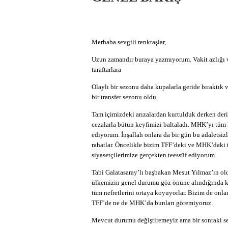
Merhaba sevgili renktaşlar,
Uzun zamandır buraya yazmıyorum. Vakit azlığı ve
taraftarlara
Olaylı bir sezonu daha kupalarla geride bıraktık
bir transfer sezonu oldu.
Tam içimizdeki arızalardan kurtulduk derken deri
cezalarla bütün keyfimizi baltaladı. MHK’yı tüm 
ediyorum. İnşallah onlara da bir gün bu adaletsizl
rahatlar. Öncelikle bizim TFF’deki ve MHK’daki t
siyasetçilerimize gerçekten teessüf ediyorum.
Tabi Galatasaray’lı başbakan Mesut Yılmaz’ın o
ülkemizin genel durumu göz önüne alındığında ka
tüm nefretlerini ortaya koyuyorlar. Bizim de onla
TFF’de ne de MHK’da bunları göremiyoruz.
Mevcut durumu değiştiremeyiz ama bir sonraki s