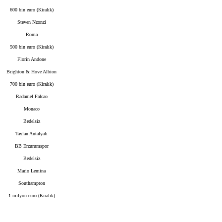
600 bin euro (Kiralık)
Steven Nzonzi
Roma
500 bin euro (Kiralık)
Florin Andone
Brighton & Hove Albion
700 bin euro (Kiralık)
Radamel Falcao
Monaco
Bedelsiz
Taylan Antalyalı
BB Erzurumspor
Bedelsiz
Mario Lemina
Southampton
1 milyon euro (Kiralık)