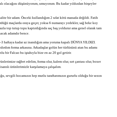
alı olacağını düşünüyorum, umuyorum. Bu kadar yıldızdan birşeyler
lite bir adam. Önceki kullandığım 2 sıfat kötü manada değildi. Fatih
ördüğü maçlarda oraya geçer, yoksa 6 numarayı yedekler, sağ beke koy
 fazla top tutup topu kaptırdığında saç baş yoldurur ama genel olarak tam
unacak adamdır bence.
2-3 haftaya kadar az inandığım ama yoruma kapalı DÜNYA YILDIZI.
dırdım forma arkasına. Arkadaşlar golün her türlüsünü atan bu adamı
u bir Falcao bu iştahıyla bize en az 20 gol getirir.
rünlerimize rağbet edelim, forma olur, kalem olur, sırt çantası olur, boxer
isanslı ürünlerimizle karşılamaya çalışalım.
u, sevgili hocamızın hep mutlu taraftarımızın gururlu olduğu bir sezon