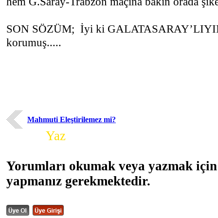
hem G.Saray-Trabzon maçına bakın orada şik
SON SÖZÜM; İyi ki GALATASARAY’LIYIM
korumuş.....
Mahmuti Eleştirilemez mi?
Yorum
Yaz
Yorumları okumak veya yazmak için 
yapmanız gerekmektedir.