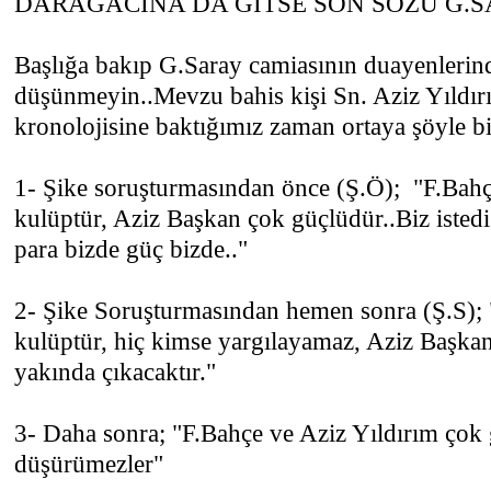
DARAĞACINA DA GİTSE SON SÖZÜ G.SA
Başlığa bakıp G.Saray camiasının duayenleri
düşünmeyin..Mevzu bahis kişi Sn. Aziz Yıldı
kronolojisine baktığımız zaman ortaya şöyle b
1- Şike soruşturmasından önce (Ş.Ö); "F.Bah
kulüptür, Aziz Başkan çok güçlüdür..Biz istediği
para bizde güç bizde.."
2- Şike Soruşturmasından hemen sonra (Ş.S);
kulüptür, hiç kimse yargılayamaz, Aziz Başkan
yakında çıkacaktır."
3- Daha sonra; "F.Bahçe ve Aziz Yıldırım çok g
düşürümezler"