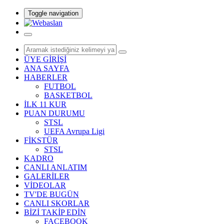
Toggle navigation
ÜYE GİRİŞİ
ANA SAYFA
HABERLER
FUTBOL
BASKETBOL
İLK 11 KUR
PUAN DURUMU
STSL
UEFA Avrupa Ligi
FİKSTÜR
STSL
KADRO
CANLI ANLATIM
GALERİLER
VİDEOLAR
TV'DE BUGÜN
CANLI SKORLAR
BİZİ TAKİP EDİN
FACEBOOK