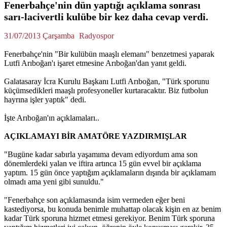
Fenerbahçe'nin dün yaptığı açıklama sonrası
sarı-lacivertli kulübe bir kez daha cevap verdi.
31/07/2013 Çarşamba
Radyospor
Fenerbahçe'nin "Bir kulübün maaşlı elemanı" benzetmesi yaparak
Lutfi Arıboğan'ı işaret etmesine Arıboğan'dan yanıt geldi.
Galatasaray İcra Kurulu Başkanı Lutfi Arıboğan, "Türk sporunu
küçümsedikleri maaşlı profesyoneller kurtaracaktır. Biz futbolun
hayrına işler yaptık" dedi.
İşte Arıboğan'ın açıklamaları..
AÇIKLAMAYI BİR AMATÖRE YAZDIRMIŞLAR
"Bugüne kadar sabırla yaşamıma devam ediyordum ama son
dönemlerdeki yalan ve iftira artınca 15 gün evvel bir açıklama
yaptım. 15 gün önce yaptığım açıklamaların dışında bir açıklamam
olmadı ama yeni gibi sunuldu."
"Fenerbahçe son açıklamasında isim vermeden eğer beni
kastediyorsa, bu konuda benimle muhattap olacak kişin en az benim
kadar Türk sporuna hizmet etmesi gerekiyor. Benim Türk sporuna