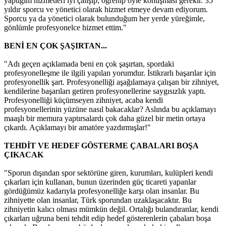
yaptığım hizmetleri iyi çalışıp, öğrenip öyle konuşması gerekir. 35
yıldır sporcu ve yönetici olarak hizmet etmeye devam ediyorum.
Sporcu ya da yönetici olarak bulunduğum her yerde yüreğimle,
gönlümle profesyonelce hizmet ettim."
BENİ EN ÇOK ŞAŞIRTAN...
"Adı geçen açıklamada beni en çok şaşırtan, spordaki
profesyonelleşme ile ilgili yapılan yorumdur. İstikrarlı başarılar için
profesyonellik şart. Profesyonelliği aşağılamaya çalışan bir zihniyet,
kendilerine başarıları getiren profesyonellerine saygısızlık yaptı.
Profesyonelliği küçümseyen zihniyet, acaba kendi
profesyonellerinin yüzüne nasıl bakacaklar? Aslında bu açıklamayı
maaşlı bir memura yaptırsalardı çok daha güzel bir metin ortaya
çıkardı. Açıklamayı bir amatöre yazdırmışlar!"
TEHDİT VE HEDEF GÖSTERME ÇABALARI BOŞA
ÇIKACAK
"Sporun dışından spor sektörüne giren, kurumları, kulüpleri kendi
çıkarları için kullanan, bunun üzerinden güç ticareti yapanlar
gördüğümüz kadarıyla profesyonelliğe karşı olan insanlar. Bu
zihniyette olan insanlar, Türk sporundan uzaklaşacaktır. Bu
zihniyetin kalıcı olması mümkün değil. Ortalığı bulandıranlar, kendi
çıkarları uğruna beni tehdit edip hedef gösterenlerin çabaları boşa