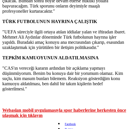
çıkacak. Bundan sonra böyle devam ederse hukuki yollara
başvuracağım. Türk sporunu onların deyimiyle maaşlı
profesyoneller kurtaracaktır."
TÜRK FUTBOLUNUN HAYRINA ÇALIŞTIK
"UEFA süreciyle ilgili ortaya atılan iddialar yalan ve iftiradan ibaret.
Mehmet Ali Aydınlar döneminde Türk futbolunun hayrına işler
yapıldı. Buradaki amaç konuyu ana mecrasından çıkarıp, esasından
uzaklaştırmak için yürütülen bir iletişim politikasıdır."
TEPKİM KAMUOYUNUN ALDATILMASINA
"CAS'ın vereceği kararın ardından bir açıklama yapmayı
düşünmüyorum. Benim bu konuya dair bir yorumum olamaz. Kim
suçlu, kim masum bunları bilemem. Reaksiyon gösterdiğim konu
kamuoyu aldatılması, ben dahil bir takım kişilerin hedef
gösterilmesi."
Webaslan mobil uygulamasıyla spor haberlerine herkesten önce
ulaşmak için tıklayın
Facebook