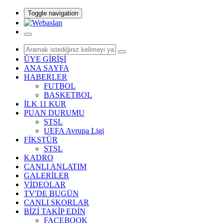
Toggle navigation
ÜYE GİRİŞİ
ANA SAYFA
HABERLER
FUTBOL
BASKETBOL
İLK 11 KUR
PUAN DURUMU
STSL
UEFA Avrupa Ligi
FİKSTÜR
STSL
KADRO
CANLI ANLATIM
GALERİLER
VİDEOLAR
TV'DE BUGÜN
CANLI SKORLAR
BİZİ TAKİP EDİN
FACEBOOK