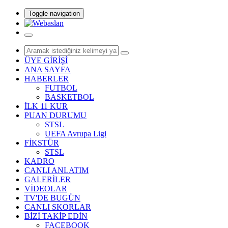
Toggle navigation
ÜYE GİRİŞİ
ANA SAYFA
HABERLER
FUTBOL
BASKETBOL
İLK 11 KUR
PUAN DURUMU
STSL
UEFA Avrupa Ligi
FİKSTÜR
STSL
KADRO
CANLI ANLATIM
GALERİLER
VİDEOLAR
TV'DE BUGÜN
CANLI SKORLAR
BİZİ TAKİP EDİN
FACEBOOK