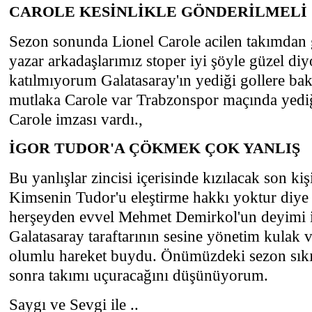
CAROLE KESİNLİKLE GÖNDERİLMELİ
Sezon sonunda Lionel Carole acilen takımdan 
yazar arkadaşlarımız stoper iyi şöyle güzel diy
katılmıyorum Galatasaray'ın yediği gollere bak
mutlaka Carole var Trabzonspor maçında yediğ
Carole imzası vardı.,
İGOR TUDOR'A ÇÖKMEK ÇOK YANLIŞ
Bu yanlışlar zincisi içerisinde kızılacak son ki
Kimsenin Tudor'u eleştirme hakkı yoktur diy
herşeyden evvel Mehmet Demirkol'un deyimi ile
Galatasaray taraftarının sesine yönetim kulak ve
olumlu hareket buydu. Önümüzdeki sezon sıkı
sonra takımı uçuracağını düşünüyorum.
Saygı ve Sevgi ile ..