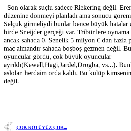
Son olarak suçlu sadece Riekering değil. Ere
düzenine dönmeyi planladı ama sonucu görem
Selçuk girmeliydi bunlar bence büyük hatalar 
birde Sneijder gerçeği var. Tribünlere oynam
ancak sahada 0. Senelik 5 milyon € dan fazla p
maç almandır sahada boşboş gezmen değil. B
oyuncular gördü, çok büyük oyuncular
ayrıldı(Kewell,Hagi,Jardel,Drogba, vs...). Bun
aslolan herdaim orda kaldı. Bu kulüp kimseni
değil.
ÇOK KÖTÜYÜZ ÇOK...