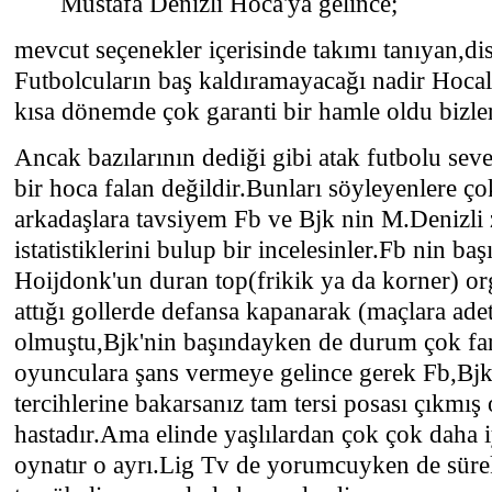
Mustafa Denizli Hoca'ya gelince;
mevcut seçenekler içerisinde takımı tanıyan,dis
Futbolcuların baş kaldıramayacağı nadir Hocala
kısa dönemde çok garanti bir hamle oldu bizler
Ancak bazılarının dediği gibi atak futbolu sev
bir hoca falan değildir.Bunları söyleyenlere 
arkadaşlara tavsiyem Fb ve Bjk nin M.Denizl
istatistiklerini bulup bir incelesinler.Fb nin b
Hoijdonk'un duran top(frikik ya da korner) o
attığı gollerde defansa kapanarak (maçlara ad
olmuştu,Bjk'nin başındayken de durum çok far
oyunculara şans vermeye gelince gerek Fb,Bjk
tercihlerine bakarsanız tam tersi posası çıkmış
hastadır.Ama elinde yaşlılardan çok çok daha iy
oynatır o ayrı.Lig Tv de yorumcuyken de sürek