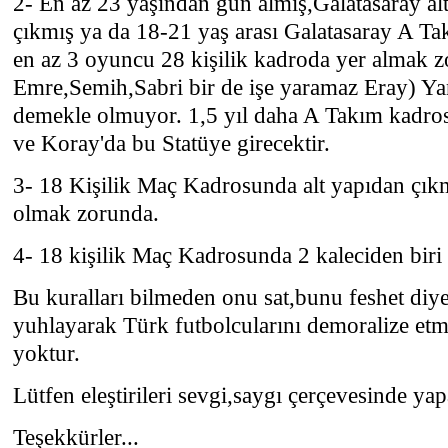
2- En az 23 yaşından gün almış,Galatasaray a
çıkmış ya da 18-21 yaş arası Galatasaray A Ta
en az 3 oyuncu 28 kişilik kadroda yer almak z
Emre,Semih,Sabri bir de işe yaramaz Eray) Yan
demekle olmuyor. 1,5 yıl daha A Takım kadros
ve Koray'da bu Statüye girecektir.
3- 18 Kişilik Maç Kadrosunda alt yapıdan çık
olmak zorunda.
4- 18 kişilik Maç Kadrosunda 2 kaleciden bir
Bu kuralları bilmeden onu sat,bunu feshet diye
yuhlayarak Türk futbolcularını demoralize et
yoktur.
Lütfen eleştirileri sevgi,saygı çerçevesinde yap
Teşekkürler...