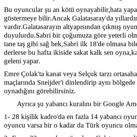
Bu oyuncular şu an kötü oynayabilir,hata yapab
göstermeye bilir.Ancak Galatasaray'da yıllardır
vardır.Galatasarayın altyapısından çıkmış oyu
duyulurdu.Sabri bir çoğumuza göre yeterli olm
tane taş gibi sağ bek,Sabri ilk 18'de olmasa bi
derlerse bu hafta ikiside sakat kalk sen oyna,k
geleni yapar.
Emre Çolak'ta kanat veya Selçuk tarzı ortasah
maçlarında Sneijder'i dinlendirip aynı bölgede 
oynadığını görebilirsiniz.
Ayrıca şu yabancı kuralını bir Google Amc
1- 28 kişilik kadro'da en fazla 14 yabancı oyu
oyuncu varsa bir o kadar da Türk oyuncu olması