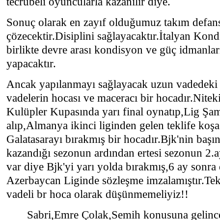
tecrübeli oyuncularla kazanılır diye.
Sonuç olarak en zayıf olduğumuz takım defansı
çözecektir.Disiplini sağlayacaktır.İtalyan Kon
birlikte devre arası kondisyon ve güç idmanla
yapacaktır.
Ancak yapılanmayı sağlayacak uzun vadedeki
vadelerin hocası ve maceracı bir hocadır.Nit
Kulüpler Kupasında yarı final oynatıp,Lig Ş
alıp,Almanya ikinci liginden gelen teklife koş
Galatasarayı bırakmış bir hocadır.Bjk'nin baş
kazandığı sezonun ardından ertesi sezonun 2.
var diye Bjk'yi yarı yolda bırakmış,6 ay sonra 
Azerbaycan Liginde sözleşme imzalamıştır.Te
vadeli br hoca olarak düşünmemeliyiz!!
Sabri,Emre Çolak,Semih konusuna gelinc