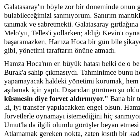
Galatasaray'ın böyle zor bir döneminde onun g
bulabileceğimizi sanmıyorum. Sanırım mantık
tanımak ve sabretmekti. Galatasaray gırtlağına
Melo'yu, Telles'i yollarken; aldığı Kevin'ı oyn
başaramazken, Hamza Hoca bir gün bile şikaye
gibi, yönetimi taraftarın önüne atmadı.
Hamza Hoca'nın en büyük hatası belki de o b
Burak'a sahip çıkmasıydı. Tahminimce bunu h
yapamayacak haldeki yönetimi korumak, hem 
aşılamak için yaptı. Dışarıdan görünen şu old
küsmesin diye forvet aldırmıyor."
Bana bir t
ki, iyi transfer yapılacakken engel olsun. Ham
forvetlerle oynamayı istemediğini hiç sanmıy
Umut'la da ilgili olumlu görüşler beyan etmesi t
Atlamamak gereken nokta, zaten kısıtlı bir kad