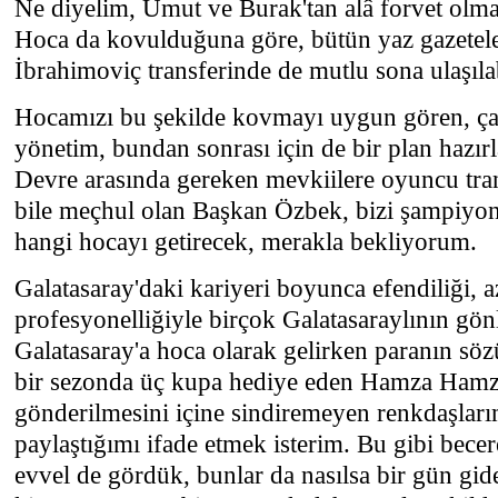
Ne diyelim, Umut ve Burak'tan alâ forvet ol
Hoca da kovulduğuna göre, bütün yaz gazete
İbrahimoviç transferinde de mutlu sona ulaşıla
Hocamızı bu şekilde kovmayı uygun gören, çap
yönetim, bundan sonrası için de bir plan hazır
Devre arasında gereken mevkiilere oyuncu tra
bile meçhul olan Başkan Özbek, bizi şampiyon
hangi hocayı getirecek, merakla bekliyorum.
Galatasaray'daki kariyeri boyunca efendiliği, 
profesyonelliğiyle birçok Galatasaraylının gön
Galatasaray'a hoca olarak gelirken paranın söz
bir sezonda üç kupa hediye eden Hamza Hamz
gönderilmesini içine sindiremeyen renkdaşlar
paylaştığımı ifade etmek isterim. Bu gibi bece
evvel de gördük, bunlar da nasılsa bir gün g