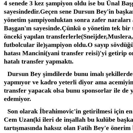
4 senede 3 kez şampiyon oldu ise bu Ünal Baş
sayesindedir.Geçen sene Dursun Bey'in başkan
yönetim şampiyonluktan sonra zafer naraları 
Başgan'ın sayesinde.Çünkü o yönetim tek bir
önceki yapılan transferlerle(Sneijder,Muslera
futbolcular ile)şampiyon oldu.O sayıp sövdüğ
hatası Mancini(yani transfer reisi)'yi getirip
hatalı transfer yapmaktı.
Dursun Bey şimdilerde bunu imalı şekillerde
yapmıyor ve kadro yeterli diyor ama acemiyi
transfer yapacak olsa bunu sponsorlar ile de ya
edemiyor.
Son olarak İbrahimovic'in getirilmesi için en
Cem Uzan(ki ileri de inşallah bu kulübe başka
tartışmasında haksız olan Fatih Bey'e önerim 