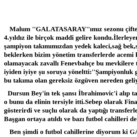
Malum ''GALATASARAY''ımız sezonu çifte z
4.yıldız ile birçok maddi gelire kondu.İlerley
şampiyon takımımızdan yedek kaleci,sağ bek,s
beklerken bizim yönetim transferlerde acemi 
olamayacak zavallı Fenevbahçe bu mevkilere t
iyiden iyiye şu soruya yöneltti:''Şampiyonluk ge
bu takıma olan gereksiz özgüven nereden geli
Dursun Bey'in tek şansı İbrahimovic'i alıp t
o bunu da elinin tersiyle itti.Sebep olarak Fin
gösterirdi ve suçlu olarak da yaptığı transfer
Başgan ortaya atıldı ve bazı futbol cahilleri d
Ben şimdi o futbol cahillerine diyorum k