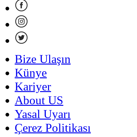
Bize Ulaşın
Künye
Kariyer
About US
Yasal Uyarı
Çerez Politikası