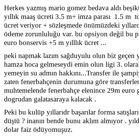
Herkes yazmış mario gomez bedava aldı beşikta
yıllık maaş ücreti 3.5 m+ imza parası 1.5 m t
ücret veriyor + sözleşmede önümüzdeki yıllar
ödeme zorunluluğu var. bu opsiyon değil bu pa
euro bonservis +5 m yılllık ücret ...
peki napmak lazım sağduyulu olun biz geçen 
hamza hoca gelmeseydi emin olun ligi 3. olarak
yemeyin su admın hakkını...Transfer ile şam
zaten fenerbahçenin durumuna göre transferler
muhtemelende fenerbahçe elenince 29m euro gi
dogrudan galatasaraya kalacak .
Peki bu kulüp yıllarıdr başarılar forma satışla
düştü ? inanın bende bunu aklım almıyor . yıl
dolar faiz ödüyomuşuz.