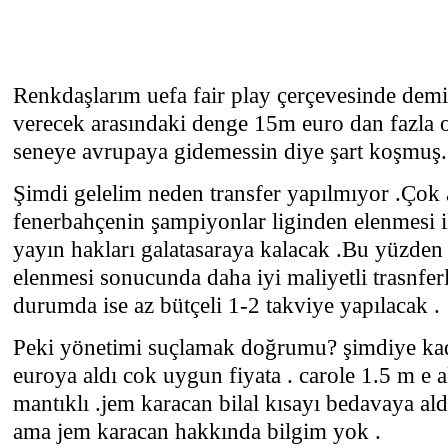
Renkdaşlarım uefa fair play çerçevesinde demiş
verecek arasındaki denge 15m euro dan fazla 
seneye avrupaya gidemessin diye şart koşmuş.
Şimdi gelelim neden transfer yapılmıyor .Çok 
fenerbahçenin şampiyonlar liginden elenmesi i
yayın hakları galatasaraya kalacak .Bu yüzden
elenmesi sonucunda daha iyi maliyetli trasnferl
durumda ise az bütçeli 1-2 takviye yapılacak .
Peki yönetimi suçlamak doğrumu? şimdiye kad
euroya aldı cok uygun fiyata . carole 1.5 m e 
mantıklı .jem karacan bilal kısayı bedavaya aldı
ama jem karacan hakkında bilgim yok .