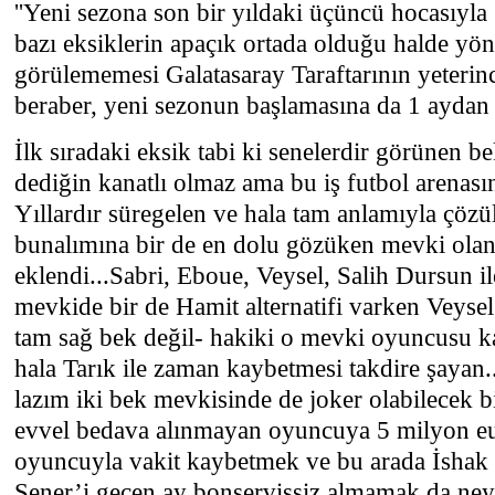
''Yeni sezona son bir yıldaki üçüncü hocasıyla
bazı eksiklerin apaçık ortada olduğu halde yöne
görülememesi Galatasaray Taraftarının yeterin
beraber, yeni sezonun başlamasına da 1 aydan a
İlk sıradaki eksik tabi ki senelerdir görünen b
dediğin kanatlı olmaz ama bu iş futbol arenas
Yıllardır süregelen ve hala tam anlamıyla çöz
bunalımına bir de en dolu gözüken mevki olan
eklendi...Sabri, Eboue, Veysel, Salih Dursun il
mevkide bir de Hamit alternatifi varken Veysel
tam sağ bek değil- hakiki o mevki oyuncusu 
hala Tarık ile zaman kaybetmesi takdire şayan.
lazım iki bek mevkisinde de joker olabilecek b
evvel bedava alınmayan oyuncuya 5 milyon eu
oyuncuyla vakit kaybetmek ve bu arada İshak
Şener’i geçen ay bonservissiz almamak da neyi