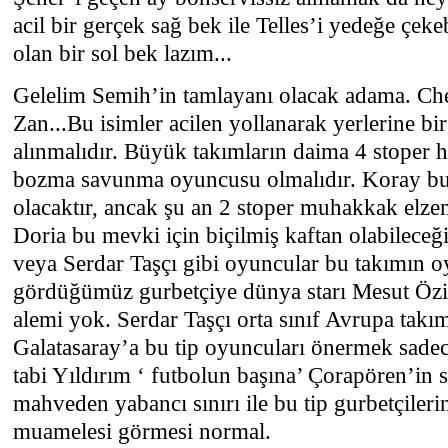
acil bir gerçek sağ bek ile Telles’i yedeğe çek
olan bir sol bek lazım...
Gelelim Semih’in tamlayanı olacak adama. C
Zan...Bu isimler acilen yollanarak yerlerine bir
alınmalıdır. Büyük takımların daima 4 stoper h
bozma savunma oyuncusu olmalıdır. Koray bu
olacaktır, ancak şu an 2 stoper muhakkak elze
Doria bu mevki için biçilmiş kaftan olabilece
veya Serdar Taşçı gibi oyuncular bu takımın o
gördüğümüz gurbetçiye dünya starı Mesut Öz
alemi yok. Serdar Taşçı orta sınıf Avrupa ta
Galatasaray’a bu tip oyuncuları önermek sadec
tabi Yıldırım ‘ futbolun başına’ Çorapören’in
mahveden yabancı sınırı ile bu tip gurbetçile
muamelesi görmesi normal.