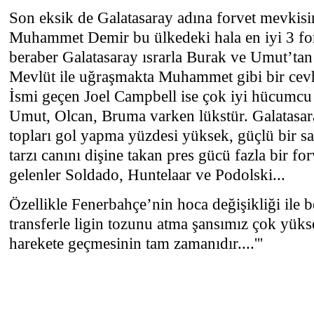
Son eksik de Galatasaray adına forvet mevkis
Muhammet Demir bu ülkedeki hala en iyi 3 fo
beraber Galatasaray ısrarla Burak ve Umut’tan
Mevlüt ile uğraşmakta Muhammet gibi bir cev
İsmi geçen Joel Campbell ise çok iyi hücumcu
Umut, Olcan, Bruma varken lükstür. Galatasar
topları gol yapma yüzdesi yüksek, güçlü bir s
tarzı canını dişine takan pres gücü fazla bir for
gelenler Soldado, Huntelaar ve Podolski...
Özellikle Fenerbahçe’nin hoca değişikliği ile b
transferle ligin tozunu atma şansımız çok yük
harekete geçmesinin tam zamanıdır....'''