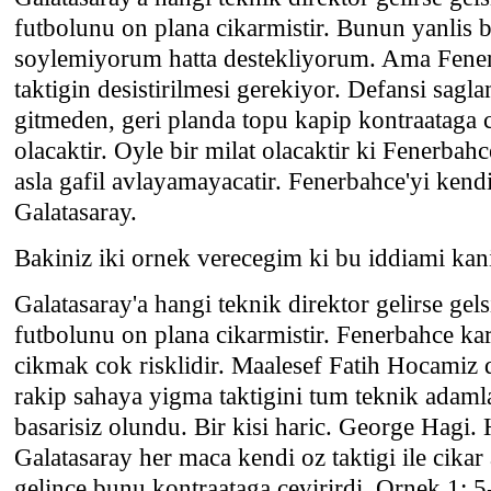
futbolunu on plana cikarmistir. Bunun yanlis 
soylemiyorum hatta destekliyorum. Ama Fene
taktigin desistirilmesi gerekiyor. Defansi sagla
gitmeden, geri planda topu kapip kontraataga 
olacaktir. Oyle bir milat olacaktir ki Fenerbahc
asla gafil avlayamayacatir. Fenerbahce'yi kend
Galatasaray.
Bakiniz iki ornek verecegim ki bu iddiami kan
Galatasaray'a hangi teknik direktor gelirse ge
futbolunu on plana cikarmistir. Fenerbahce kar
cikmak cok risklidir. Maalesef Fatih Hocamiz 
rakip sahaya yigma taktigini tum teknik adaml
basarisiz olundu. Bir kisi haric. George Hagi. 
Galatasaray her maca kendi oz taktigi ile cika
gelince bunu kontraataga cevirirdi. Ornek 1: 