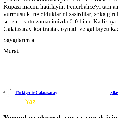
Kupasi macini hatirlayin. Fenerbahce'yi tam an
vurmustuk, ne olduklarini sasirdilar, soka gird
sene en kotu zamanimizda 0-0 biten Kadikoyde
Galatasaray kontraatak oynadi ve galibiyeti kac
Saygilarimla
Murat.
Türkiyedir Galatasaray
Şike
Yorum
Yaz
Yorumları okumak veya yazmak için 