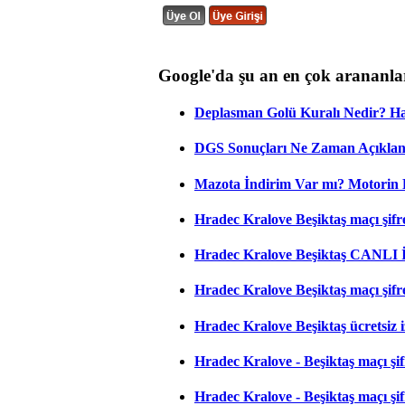
Google'da şu an en çok arananla
Deplasman Golü Kuralı Nedir? Ha
DGS Sonuçları Ne Zaman Açıkla
Mazota İndirim Var mı? Motorin 
Hradec Kralove Beşiktaş maçı şifres
Hradec Kralove Beşiktaş CANLI
Hradec Kralove Beşiktaş maçı şifr
Hradec Kralove Beşiktaş ücretsiz i
Hradec Kralove - Beşiktaş maçı şifr
Hradec Kralove - Beşiktaş maçı şifre