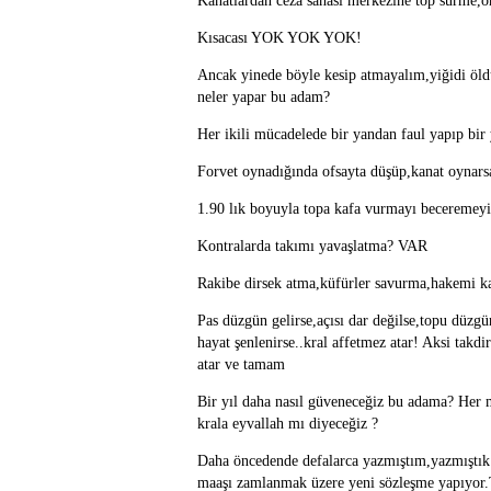
Kanatlardan ceza sahası merkezine top sürme,
Kısacası YOK YOK YOK!
Ancak yinede böyle kesip atmayalım,yiğidi öld
neler yapar bu adam?
Her ikili mücadelede bir yandan faul yapıp b
Forvet oynadığında ofsayta düşüp,kanat oynars
1.90 lık boyuyla topa kafa vurmayı beceremey
Kontralarda takımı yavaşlatma? VAR
Rakibe dirsek atma,küfürler savurma,hakemi k
Pas düzgün gelirse,açısı dar değilse,topu düzgün
hayat şenlenirse..kral affetmez atar! Aksi takd
atar ve tamam
Bir yıl daha nasıl güveneceğiz bu adama? Her 
krala eyvallah mı diyeceğiz ?
Daha öncedende defalarca yazmıştım,yazmıştık b
maaşı zamlanmak üzere yeni sözleşme yapıyor.