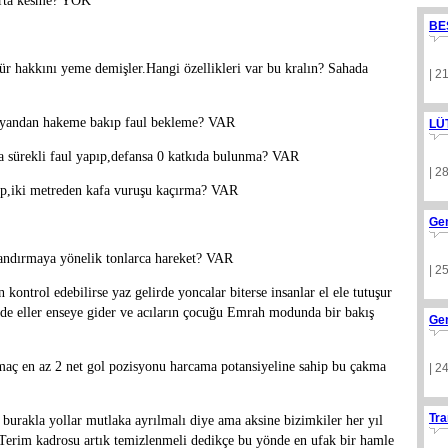
orta kesme? YOK
BE
ür hakkını yeme demişler.Hangi özellikleri var bu kralın? Sahada
| 2
ir yandan hakeme bakıp faul bekleme? VAR
LÜ
a sürekli faul yapıp,defansa 0 katkıda bulunma? VAR
| 2
ip,iki metreden kafa vuruşu kaçırma? VAR
Ge
andırmaya yönelik tonlarca hareket? VAR
| 2
 kontrol edebilirse yaz gelirde yoncalar biterse insanlar el ele tutuşur
irde eller enseye gider ve acıların çocuğu Emrah modunda bir bakış
Ge
maç en az 2 net gol pozisyonu harcama potansiyeline sahip bu çakma
| 2
Tra
urakla yollar mutlaka ayrılmalı diye ama aksine bizimkiler her yıl
Terim kadrosu artık temizlenmeli dedikçe bu yönde en ufak bir hamle