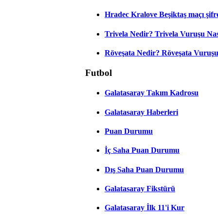
Hradec Kralove Beşiktaş maçı şifr
Trivela Nedir? Trivela Vuruşu Nası
Röveşata Nedir? Röveşata Vuruşu 
Futbol
Galatasaray Takım Kadrosu
Galatasaray Haberleri
Puan Durumu
İç Saha Puan Durumu
Dış Saha Puan Durumu
Galatasaray Fikstürü
Galatasaray İlk 11'i Kur