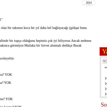
2014
l’’
olan bir takımın koca bir yıl daha bel bağlayacağı (gidişat bunu
alitede bir topçu olduğunu hepimiz çok iyi biliyoruz.Ancak nedense
 sakınca görmüyor.Mutlaka bir forvet alınmalı dedikçe Burak
Y
inceleyelim
apma? YOK
kma? YOK
akma? YOK
So