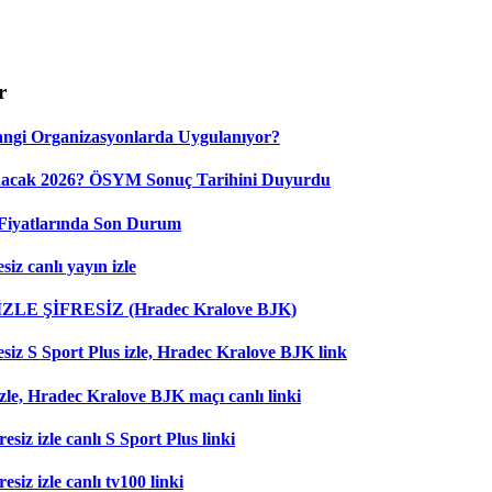
r
ngi Organizasyonlarda Uygulanıyor?
nacak 2026? ÖSYM Sonuç Tarihini Duyurdu
Fiyatlarında Son Durum
iz canlı yayın izle
 İZLE ŞİFRESİZ (Hradec Kralove BJK)
esiz S Sport Plus izle, Hradec Kralove BJK link
zle, Hradec Kralove BJK maçı canlı linki
esiz izle canlı S Sport Plus linki
siz izle canlı tv100 linki