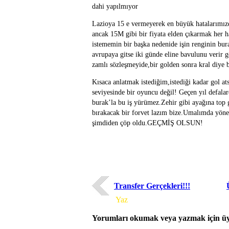
dahi yapılmıyor
Lazioya 15 e vermeyerek en büyük hatalarımızd
ancak 15M gibi bir fiyata elden çıkarmak her h
istememin bir başka nedenide işin renginin bu
avrupaya gitse iki günde eline bavulunu verir g
zamlı sözleşmeyide,bir golden sonra kral diye b
Kısaca anlatmak istediğim,istediği kadar gol ats
seviyesinde bir oyuncu değil! Geçen yıl defala
burak’la bu iş yürümez.Zehir gibi ayağına top 
bırakacak bir forvet lazım bize.Umalımda yön
şimdiden çöp oldu.GEÇMİŞ OLSUN!
Transfer Gerçekleri!!!
Yorum
Yaz
Yorumları okumak veya yazmak için üye