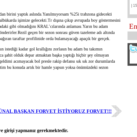
| 1
an birini yaptık aslında.Yanılmıyorsam %25i trabzona gidecekti
albükarda işimize gelecekti.Tr dışına çıkıp avrupada boy göstermesini
En
radaki gibi olmadığını KRAL’cılarında anlaması.Yarın bu adam
önderirler.Rezil geçen bir sezon sonrası güven tazeleme adı altında
ağıran taraftar profilinide orda bulamayacağı apaçık bir gerçek.
ın istediği kadar gol krallığını zorlasın bu adam bu takımın
rca şahit olduk depar atmaktan başka yaptığı hiçbir şey olmayan
geldimi acımayacak bol presle rakip defansı sık sık zor durumlarda
etim bu konuda artık bir hamle yapsın yoksa önümüzdeki sezon
ÜNAL BAŞKAN FORVET İSTİYORUZ FORVET!!!
 girişi yapmanız gerekmektedir.