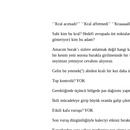
‘’Kral acımadı!’’ ‘’Kral affetmedi’’ ‘’Kraaaaall
Sahi kim bu kral? Hedefi avrupada üst noktalar 
gösteriyor) kim bu adam?
Amacım burak’ı sizlere anlatmak değil hangi k
bir kesim yeni sezona burakla girilmesinde bir
neyimize yetmiyor cevabını alıyoruz.
Gelin bu yetenek(!) abidesi kralı bir kez daha 
Top kontrolü? YOK
Gerektiğinde üçüncü bölgede pas dağıtımı y
İkili mücadeleye girip büyük oranda galip çı
Etkili kafa vuruşu? YOK
Son vuruş düzgünlüğüyle kaleciyi etkisiz bır