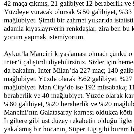
42 maça çıkmış, 21 galibiyet 12 beraberlik ve 
Yüzdeye vuracak olursak %50 galibiyet, %33 
mağlubiyet. Şimdi bir zahmet yukarıda istatisti
adamla kıyaslayıverin renkdaşlar, zira ben bu 
yorum yapmak istemiyorum.
Aykut’la Mancini kıyaslaması olmadı çünkü o 
Inter’i çalıştırdı diyebilirsiniz. Sizler için h
da bakalım. Inter Milan’da 227 maç; 140 galib
mağlubiyet. Yüzde olarak %62 galibiyet, %27
mağlubiyet. Man City’de ise 192 müsabaka; 11
beraberlik ve 40 mağlubiyet. Yüzde olarak karş
%60 galibiyet, %20 beraberlik ve %20 mağlu
Mancini’nın Galatasaray karnesi oldukça kötü 
İngiltere gibi üst düzey rekabetin olduğu ligle
yakalamış bir hocanın, Süper Lig gibi buram b