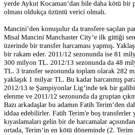
yerde Aykut Kocaman’dan bile daha kötü bir 
olması oldukça üzüntü verici olmalı.
Mancini’den konuşulur da transfere saçılan p
Misal Mancini Manchaster City’e ilk gittiği se
üzerinde bir transfer harcaması yapmış. Yakla
bir rakam eder. 2011/12 sezonunda ise 81 mily
300 milyon TL. 2012/13 sezonunda da 48 mily
TL. 3 transfer sezonunda toplam olarak 282 mi
yaklaşık 1 milyar TL. Bu kadar harcanmış para
2012/13 te Şampiyonlar Lig’inde tek bir galib
elenme ve 2011/12 sezonunda da gruptan çıkm
Bazı arkadaşlar bu adamın Fatih Terim’den da
iddaa edebilirler. Fatih Terim'e boş transferler
kıyaslamaları gelin bir de harcamalar açısınd
ortada, Terim’in en kötü döneminde (2. Terim