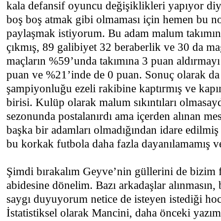
kala defansif oyuncu değişiklikleri yapıyor di
boş boş atmak gibi olmaması için hemen bu nok
paylaşmak istiyorum. Bu adam malum takımın
çıkmış, 89 galibiyet 32 beraberlik ve 30 da ma
maçların %59’unda takımına 3 puan aldırmayı
puan ve %21’inde de 0 puan. Sonuç olarak da
şampiyonluğu ezeli rakibine kaptırmış ve ka
birisi. Kulüp olarak malum sıkıntıları olmasay
sezonunda postalanırdı ama içerden alınan mes
başka bir adamları olmadığından idare edilmiş
bu korkak futbola daha fazla dayanılamamış ve 
Şimdi bırakalım Geyve’nin güllerini de bizim f
abidesine dönelim. Bazı arkadaşlar alınmasın, 
saygı duyuyorum netice de isteyen istediği hoc
İstatistiksel olarak Mancini, daha önceki yazı