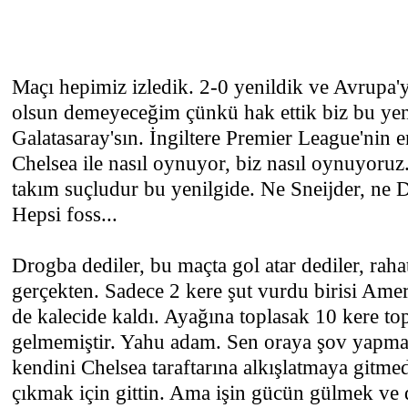
Maçı hepimiz izledik. 2-0 yenildik ve Avrupa'
olsun demeyeceğim çünkü hak ettik biz bu yeni
Galatasaray'sın. İngiltere Premier League'nin en
Chelsea ile nasıl oynuyor, biz nasıl oynuyoruz
takım suçludur bu yenilgide. Ne Sneijder, ne 
Hepsi foss...
Drogba dediler, bu maçta gol atar dediler, rah
gerçekten. Sadece 2 kere şut vurdu birisi Ameri
de kalecide kaldı. Ayağına toplasak 10 kere top
gelmemiştir. Yahu adam. Sen oraya şov yapma
kendini Chelsea taraftarına alkışlatmaya gitme
çıkmak için gittin. Ama işin gücün gülmek ve d