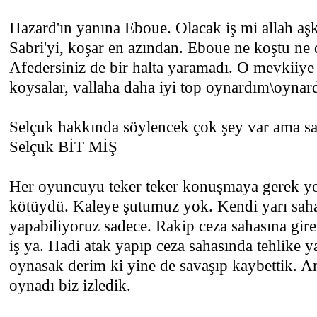
Hazard'ın yanına Eboue. Olacak iş mi allah aş
Sabri'yi, koşar en azından. Eboue ne koştu ne de
Afedersiniz de bir halta yaramadı. O mevkiiye 
koysalar, vallaha daha iyi top oynardım\oynard
Selçuk hakkında söylencek çok şey var ama sa
Selçuk BİT MİŞ
Her oyuncuyu teker teker konuşmaya gerek y
kötüydü. Kaleye şutumuz yok. Kendi yarı sah
yapabiliyoruz sadece. Rakip ceza sahasına gir
iş ya. Hadi atak yapıp ceza sahasında tehlike ya
oynasak derim ki yine de savaşıp kaybettik. 
oynadı biz izledik.