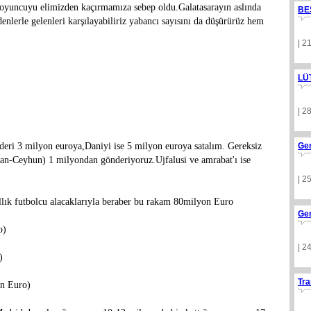
k oyuncuyu elimizden kaçırmamıza sebep oldu.Galatasarayın aslında
BE
denlerle gelenleri karşılayabiliriz yabancı sayısını da düşürürüz hem
| 2
LÜ
| 2
eri 3 milyon euroya,Daniyi ise 5 milyon euroya satalım. Gereksiz
Ge
an-Ceyhun) 1 milyondan gönderiyoruz.Ujfalusi ve amrabat'ı ise
| 2
lık futbolcu alacaklarıyla beraber bu rakam 80milyon Euro
Ge
o)
| 2
)
Tra
on Euro)