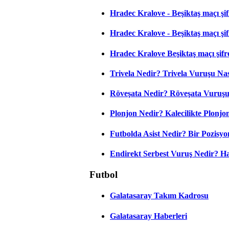
Hradec Kralove - Beşiktaş maçı şifr
Hradec Kralove - Beşiktaş maçı şifre
Hradec Kralove Beşiktaş maçı şifr
Trivela Nedir? Trivela Vuruşu Nası
Röveşata Nedir? Röveşata Vuruşu 
Plonjon Nedir? Kalecilikte Plonjon
Futbolda Asist Nedir? Bir Pozisyo
Endirekt Serbest Vuruş Nedir? H
Futbol
Galatasaray Takım Kadrosu
Galatasaray Haberleri