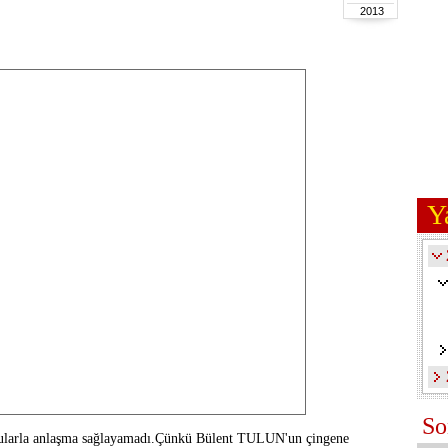
2013
Y
So
ncularla anlaşma sağlayamadı.Çünkü Bülent TULUN'un çingene