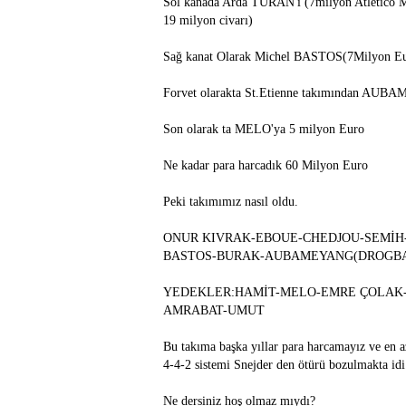
Sol kanada Arda TURAN'ı (7milyon Atletico Ma
19 milyon civarı)
Sağ kanat Olarak Michel BASTOS(7Milyon E
Forvet olarakta St.Etienne takımından AUB
Son olarak ta MELO'ya 5 milyon Euro
Ne kadar para harcadık 60 Milyon Euro
Peki takımımız nasıl oldu.
ONUR KIVRAK-EBOUE-CHEDJOU-SEMİH
BASTOS-BURAK-AUBAMEYANG(DROGB
YEDEKLER:HAMİT-MELO-EMRE ÇOLAK-U
AMRABAT-UMUT
Bu takıma başka yıllar para harcamayız ve en a
4-4-2 sistemi Snejder den ötürü bozulmakta idi
Ne dersiniz hoş olmaz mıydı?