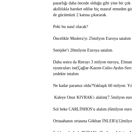
pazarlığı daha öncede olduğu gibi yine bir ço
akıllılıkla hareket edilse hiç masraf etmeden gi
de gücümüzü 2 katına çıkararak.
Peki bu nasıl olacak?
Öncelikle Muslera'yı 25milyon Euroya satalım
Sneijder'i 20milyon Euroya satalım.
Daha sonra da Rierayı 3 milyon euroya, Elmand
oyuncuları ise(Çağlar-Kazım-Culio-Aydın-Serc
yedekte tutalım
Ne kadar paramız oldu?Yaklaşık 60 milyon. Yıl
Kaleye Onur KIVRAK'ı alalım(7.5milyon eur
Sol beke CARLİNHOS'u alalım.(6milyon euro
Ortasahanın ortasına Gökhan İNLER'i(12mily