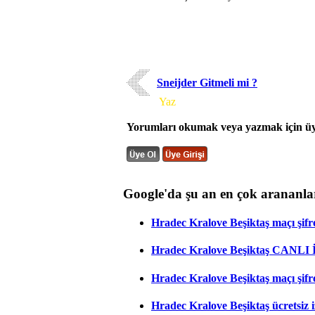
Sneijder Gitmeli mi ?
Yorum
Yaz
Yorumları okumak veya yazmak için üye
Google'da şu an en çok arananla
Hradec Kralove Beşiktaş maçı şifres
Hradec Kralove Beşiktaş CANLI
Hradec Kralove Beşiktaş maçı şifr
Hradec Kralove Beşiktaş ücretsiz i