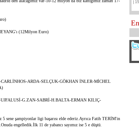
drid den alacağımız var-10-12 milyon da biz kattığımız zaman 17-
| 1
uro)
En
AMEYANG'ı (12Milyon Euro)
-CARLİNHOS-ARDA-SELÇUK-GÖKHAN İNLER-MİCHEL
A)
JFALUSİ-G.ZAN-SABRİ-H.BALTA-ERMAN KILIÇ-
z 5 sene şampiyonlar ligi başarısı elde ederiz.Ayrıca Fatih TERİM'in
.Onuda engelledik.İlk 11 de yabancı sayımız ise 5 e düştü.