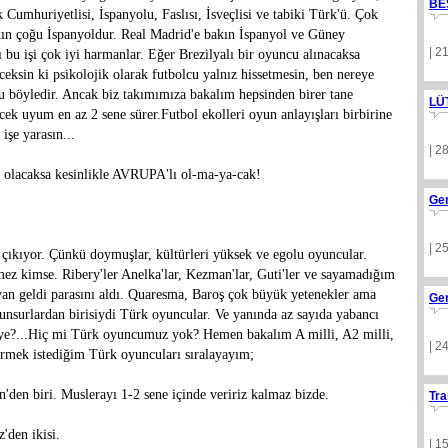
BE
k Cumhuriyetlisi, İspanyolu, Faslısı, İsveçlisi ve tabiki Türk'ü. Çok
bakın çoğu İspanyoldur. Real Madrid'e bakın İspanyol ve Güney
| 2
 bu işi çok iyi harmanlar. Eğer Brezilyalı bir oyuncu alınacaksa
ceksin ki psikolojik olarak futbolcu yalnız hissetmesin, ben nereye
 böyledir. Ancak biz takımımıza bakalım hepsinden birer tane
LÜ
ek uyum en az 2 sene sürer.Futbol ekolleri oyun anlayışları birbirine
işe yarasın...
| 2
olacaksa kesinlikle AVRUPA'lı ol-ma-ya-cak!
Ge
| 2
 çıkıyor. Çünkü doymuşlar, kültürleri yüksek ve egolu oyuncular.
emez kimse. Ribery'ler Anelka'lar, Kezman'lar, Guti'ler ve sayamadığım
yan geldi parasını aldı. Quaresma, Baroş çok büyük yetenekler ama
Ge
 unsurlardan birisiydi Türk oyuncular. Ve yanında az sayıda yabancı
ye?...Hiç mi Türk oyuncumuz yok? Hemen bakalım A milli, A2 milli,
| 2
rmek istediğim Türk oyuncuları sıralayayım;
'den biri. Muslerayı 1-2 sene içinde veririz kalmaz bizde.
Tra
'den ikisi.
| 1