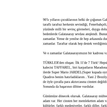
90'lı yılların çocuklarının belki de çoğunun G
taraflı tarafsız herkesin sevindiği, Fenerbahçel
yüzünde milli bir sevinç görmeleri, duygu dolu
bedenlerde Galatasaray sevdası ateşlendi. Bu
zamanlar. Yense de yenilse de hep arkasında dur
zamanlar. Taraftar olarak hep destek verdiğimi
Ve o zamanlar Galatasarayımızın bir kadrosu va
TÜRKLER'den oluşan. İlk 11'de 7 Türk! Hepside
kalecisi TAFFAREL, biri karpatların Maradon
ilerde Super Mario JARDEL(Super kupada oynad
Quadros benim hatırladıklarım...Yani 2 Brezily
de öyle çuvalla para akıtırcasına cinsten değild
Sonunda da başarının dibine vurdular.
Günümüze dönecek olursak. Galatasaray mülteci 
adam var. Her cinsten her memleketten adam va
kültürler, farklı medeniyetler, farklı diller, fa