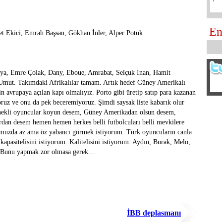
En
t Ekici, Emrah Başsan, Gökhan İnler, Alper Potuk
ya, Emre Çolak, Dany, Eboue, Amrabat, Selçuk İnan, Hamit
 Umut. Takımdaki Afrikalılar tamam. Artık hedef Güney Amerikalı
n avrupaya açılan kapı olmalıyız. Porto gibi üretip satıp para kazanan
yoruz ve onu da pek beceremiyoruz. Şimdi saysak liste kabarık olur
tenekli oyuncular koyun desem, Güney Amerikadan olsun desem,
dan desem hemen hemen herkes belli futbolcuları belli mevkilere
omuzda az ama öz yabancı görmek istiyorum. Türk oyuncuların canla
kapasitelisini istiyorum. Kalitelisini istiyorum. Aydın, Burak, Melo,
 Bunu yapmak zor olmasa gerek...
İBB deplasmanı