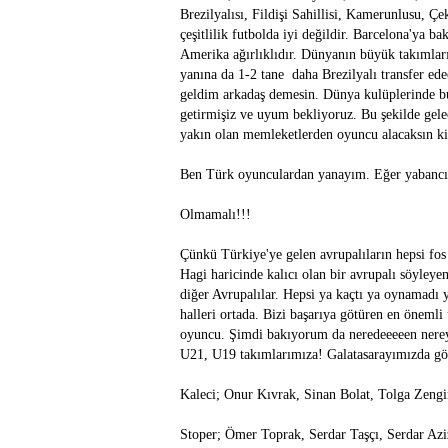
Brezilyalısı, Fildişi Sahillisi, Kamerunlusu, Çe
çeşitlilik futbolda iyi değildir. Barcelona'ya 
Amerika ağırlıklıdır. Dünyanın büyük takımları
yanına da 1-2 tane daha Brezilyalı transfer ede
geldim arkadaş demesin. Dünya kulüplerinde bu
getirmişiz ve uyum bekliyoruz. Bu şekilde gelec
yakın olan memleketlerden oyuncu alacaksın ki 
Ben Türk oyunculardan yanayım. Eğer yabancı 
Olmamalı!!!
Çünkü Türkiye'ye gelen avrupalıların hepsi fos
Hagi haricinde kalıcı olan bir avrupalı söyley
diğer Avrupalılar. Hepsi ya kaçtı ya oynamadı 
halleri ortada. Bizi başarıya götüren en önemli
oyuncu. Şimdi bakıyorum da neredeeeeen nere
U21, U19 takımlarımıza! Galatasarayımızda gö
Kaleci; Onur Kıvrak, Sinan Bolat, Tolga Zengin
Stoper; Ömer Toprak, Serdar Taşçı, Serdar Aziz