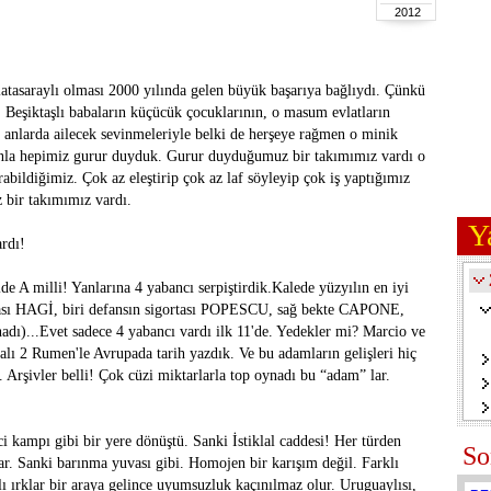
2012
alatasaraylı olması 2000 yılında gelen büyük başarıya bağlıydı. Çünkü
i, Beşiktaşlı babaların küçücük çocuklarının, o masum evlatların
 anlarda ailecek sevinmeleriyle belki de herşeye rağmen o minik
nunla hepimiz gurur duyduk. Gurur duyduğumuz bir takımımız vardı o
abildiğimiz. Çok az eleştirip çok az laf söyleyip çok iş yaptığımız
z bir takımımız vardı.
Y
rdı!
 A milli! Yanlarına 4 yabancı serpiştirdik.Kalede yüzyılın en iyi
ası HAGİ, biri defansın sigortası POPESCU, sağ bekte CAPONE,
ı)...Evet sadece 4 yabancı vardı ilk 11'de. Yedekler mi? Marcio ve
alı 2 Rumen'le Avrupada tarih yazdık. Ve bu adamların gelişleri hiç
i. Arşivler belli! Çok cüzi miktarlarla top oynadı bu “adam” lar.
kampı gibi bir yere dönüştü. Sanki İstiklal caddesi! Her türden
So
r. Sanki barınma yuvası gibi. Homojen bir karışım değil. Farklı
rklı ırklar bir araya gelince uyumsuzluk kaçınılmaz olur. Uruguaylısı,