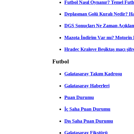
Futbol Nasıl Oynanır? Temel Futb
Deplasman Golü Kuralı Nedir? Ha
DGS Sonuçları Ne Zaman Açıkla
Mazota İndirim Var mı? Motorin 
Hradec Kralove Beşiktaş maçı şifres
Futbol
Galatasaray Takım Kadrosu
Galatasaray Haberleri
Puan Durumu
İç Saha Puan Durumu
Dış Saha Puan Durumu
Galatasaray Fikstürü