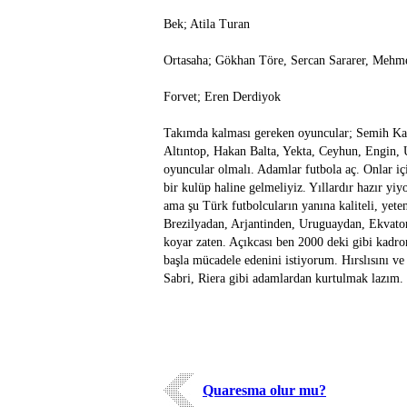
Bek; Atila Turan
Ortasaha; Gökhan Töre, Sercan Sararer, Mehme
Forvet; Eren Derdiyok
Takımda kalması gereken oyuncular; Semih Ka
Altıntop, Hakan Balta, Yekta, Ceyhun, Engin,
oyuncular olmalı. Adamlar futbola aç. Onlar içi
bir kulüp haline gelmeliyiz. Yıllardır hazır yi
ama şu Türk futbolcuların yanına kaliteli, ye
Brezilyadan, Arjantinden, Uruguaydan, Ekvator
koyar zaten. Açıkcası ben 2000 deki gibi kadr
başla mücadele edenini istiyorum. Hırslısını ve 
Sabri, Riera gibi adamlardan kurtulmak lazım.
Quaresma olur mu?