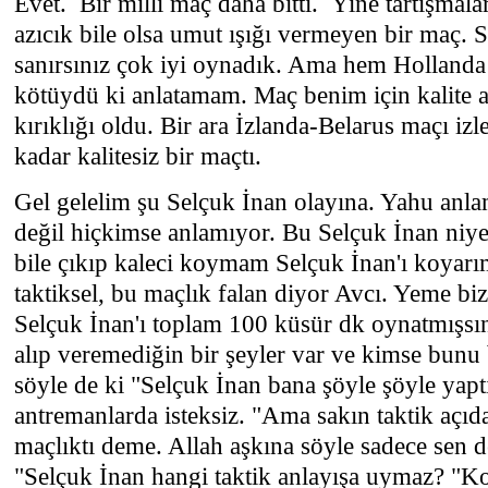
Evet. Bir milli maç daha bitti. Yine tartışmala
azıcık bile olsa umut ışığı vermeyen bir maç. S
sanırsınız çok iyi oynadık. Ama hem Holland
kötüydü ki anlatamam. Maç benim için kalite a
kırıklığı oldu. Bir ara İzlanda-Belarus maçı izl
kadar kalitesiz bir maçtı.
Gel gelelim şu Selçuk İnan olayına. Yahu anl
değil hiçkimse anlamıyor. Bu Selçuk İnan ni
bile çıkıp kaleci koymam Selçuk İnan'ı koyarı
taktiksel, bu maçlık falan diyor Avcı. Yeme bi
Selçuk İnan'ı toplam 100 küsür dk oynatmışsın
alıp veremediğin bir şeyler var ve kimse bunu
söyle de ki "Selçuk İnan bana şöyle şöyle yapt
antremanlarda isteksiz. "Ama sakın taktik aç
maçlıktı deme. Allah aşkına söyle sadece sen d
"Selçuk İnan hangi taktik anlayışa uymaz? "Ko