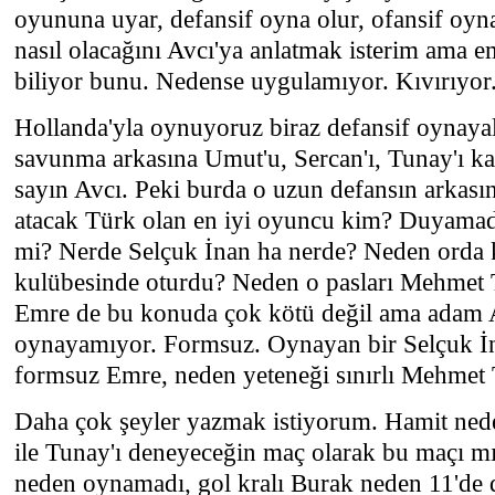
oyununa uyar, defansif oyna olur, ofansif oyna
nasıl olacağını Avcı'ya anlatmak isterim ama 
biliyor bunu. Nedense uygulamıyor. Kıvırıyor
Hollanda'yla oynuyoruz biraz defansif oynaya
savunma arkasına Umut'u, Sercan'ı, Tunay'ı k
sayın Avcı. Peki burda o uzun defansın arkası
atacak Türk olan en iyi oyuncu kim? Duyamad
mi? Nerde Selçuk İnan ha nerde? Neden orda 
kulübesinde oturdu? Neden o pasları Mehmet
Emre de bu konuda çok kötü değil ama adam A
oynayamıyor. Formsuz. Oynayan bir Selçuk İ
formsuz Emre, neden yeteneği sınırlı Mehmet
Daha çok şeyler yazmak istiyorum. Hamit ned
ile Tunay'ı deneyeceğin maç olarak bu maçı m
neden oynamadı, gol kralı Burak neden 11'de