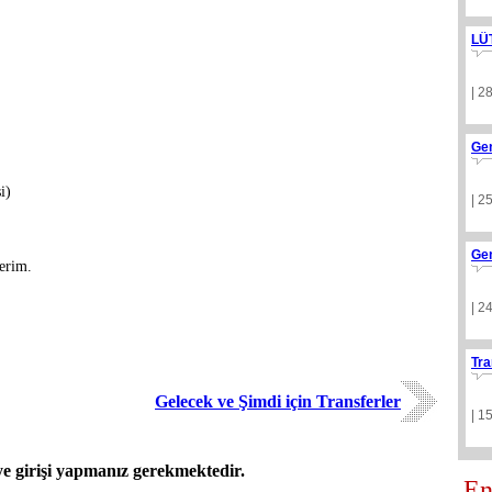
LÜ
| 2
Ge
i)
| 2
Ge
erim.
| 2
Tra
Gelecek ve Şimdi için Transferler
| 1
 girişi yapmanız gerekmektedir.
En