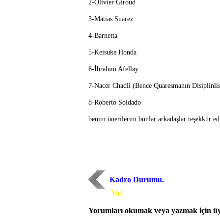
2-Olivier Giroud
3-Matias Suarez
4-Barnetta
5-Keisuke Honda
6-İbrahim Afellay
7-Nacer Chadli (Bence Quaresmanın Disiplinlis
8-Roberto Soldado
benim önerilerim bunlar arkadaşlar teşekkür ed
Kadro Durumu.
Yorum
Yaz
Yorumları okumak veya yazmak için üye