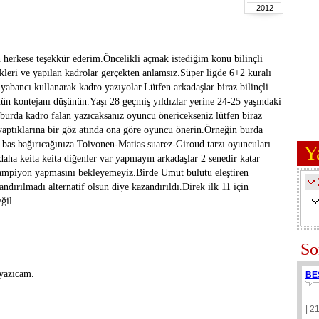
2012
erkese teşekkür ederim.Öncelikli açmak istediğim konu bilinçli
kleri ve yapılan kadrolar gerçekten anlamsız.Süper ligde 6+2 kuralı
9 yabancı kullanarak kadro yazıyolar.Lütfen arkadaşlar biraz bilinçli
ün kontejanı düşünün.Yaşı 28 geçmiş yıldızlar yerine 24-25 yaşındaki
 burda kadro falan yazıcaksanız oyuncu önericekseniz lütfen biraz
yaptıklarına bir göz atında ona göre oyuncu önerin.Örneğin burda
 bas bağırıcağınıza Toivonen-Matias suarez-Giroud tarzı oyuncuları
Y
aha keita keita diğenler var yapmayın arkadaşlar 2 senedir katar
şampiyon yapmasını bekleyemeyiz.Birde Umut bulutu eleştiren
ndırılmadı alternatif olsun diye kazandırıldı.Direk ilk 11 için
ğil.
So
yazıcam.
BE
| 2