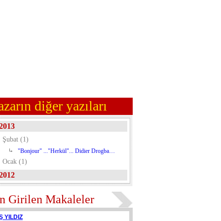
azarın diğer yazıları
2013
Şubat (1)
"Bonjour" ..."Herkül"... Didier Drogba…
Ocak (1)
2012
n Girilen Makaleler
Ş YILDIZ