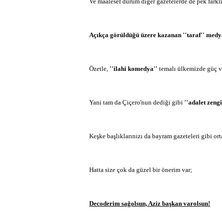
Ve maalesef durum diğer gazetelerde de pek farklı
Açıkça görüldüğü üzere kazanan ''taraf'' medya
Özetle,
''ilahi komedya''
temalı ülkemizde güç ve 
Yani tam da Çiçero'nun dediği gibi
''adalet zengi
Keşke başlıklarınızı da bayram gazeteleri gibi ort
Hatta size çok da güzel bir önerim var;
Decoderim sağolsun, Aziz başkan varolsun!