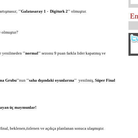
artışmasız;
''Galatasaray 1 - Digiturk 2''
olmuştur.
En
e olmuştur?
ine yenilmeden
''normal''
sezonu 9 puan farkla lider kapatmış ve
ma Grubu''
nun
''saha dışındaki oyunlarına''
yenilmiş,
Süper Final
nayan üç maymunlar!
final, beklenen,özlenen ve açıkça planlanan sonuca ulaşmıştır.