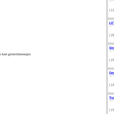
| 2
LÜ
| 2
Ge
ı kart gösterilmemiştir.
| 2
Ge
| 2
Tra
| 1