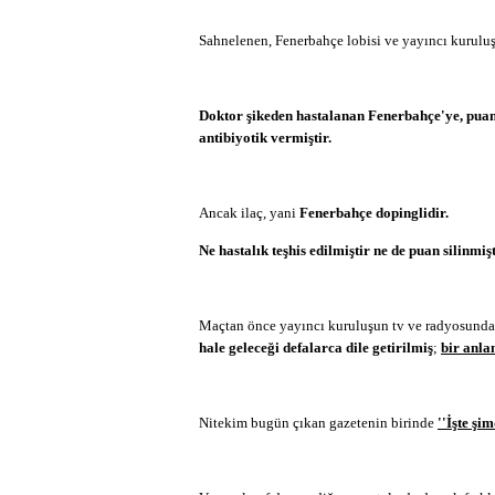
Sahnelenen, Fenerbahçe lobisi ve yayıncı kurulu
Doktor şikeden hastalanan Fenerbahçe'ye, puan s
antibiyotik vermiştir.
Ancak ilaç, yani
Fenerbahçe dopinglidir.
Ne hastalık teşhis edilmiştir ne de puan silinmişt
Maçtan önce yayıncı kuruluşun tv ve radyosunda
hale geleceği defalarca dile getirilmiş
;
bir anla
Nitekim bugün çıkan gazetenin birinde
''İşte şim