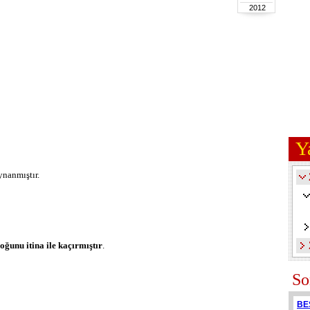
2012
Y
ynanmıştır.
oğunu itina ile kaçırmıştır
.
So
BE