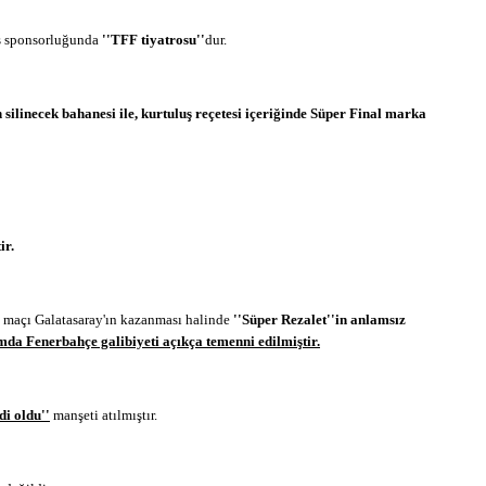
ş sponsorluğunda
''TFF tiyatrosu''
dur.
ilinecek bahanesi ile, kurtuluş reçetesi içeriğinde Süper Final marka
ir.
 maçı Galatasaray'ın kazanması halinde
''Süper Rezalet''in anlamsız
mda Fenerbahçe galibiyeti açıkça temenni edilmiştir.
di oldu''
manşeti atılmıştır.