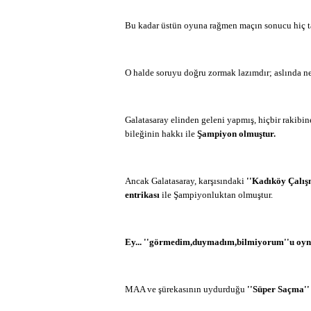
Bu kadar üstün oyuna rağmen maçın sonucu hiç t
O halde soruyu doğru zormak lazımdır; aslında n
Galatasaray elinden geleni yapmış, hiçbir rakib
bileğinin hakkı ile
Şampiyon olmuştur.
Ancak Galatasaray, karşısındaki
''Kadıköy Çalış
entrikası
ile Şampiyonluktan olmuştur.
Ey... ''görmedim,duymadım,bilmiyorum''u oy
MAA ve şürekasının uydurduğu
''Süper Saçma''