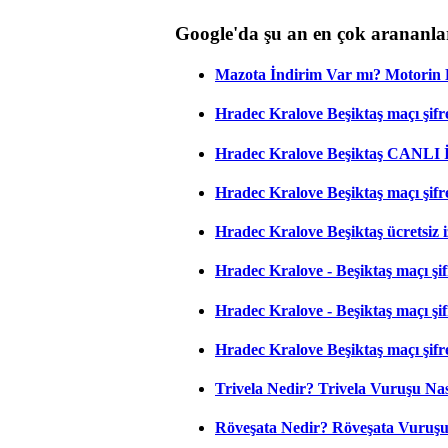
Google'da şu an en çok arananla
Mazota İndirim Var mı? Motorin 
Hradec Kralove Beşiktaş maçı şifres
Hradec Kralove Beşiktaş CANLI
Hradec Kralove Beşiktaş maçı şifr
Hradec Kralove Beşiktaş ücretsiz i
Hradec Kralove - Beşiktaş maçı şifr
Hradec Kralove - Beşiktaş maçı şifre
Hradec Kralove Beşiktaş maçı şifr
Trivela Nedir? Trivela Vuruşu Nası
Röveşata Nedir? Röveşata Vuruşu 