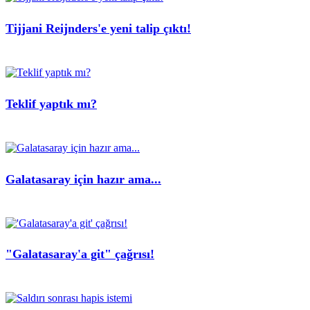
Tijjani Reijnders'e yeni talip çıktı!
Teklif yaptık mı?
Galatasaray için hazır ama...
"Galatasaray'a git" çağrısı!