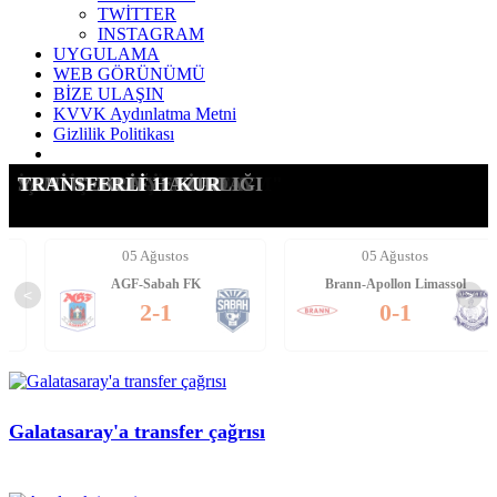
TWİTTER
INSTAGRAM
UYGULAMA
WEB GÖRÜNÜMÜ
BİZE ULAŞIN
KVVK Aydınlatma Metni
Gizlilik Politikası
G.SARAY'A YANIT VERDİ
OSIMHEN: "BEN GİTMEM"
KANAT DEĞİŞİM PLANI!
SON AŞAMA: CAN UZUN
İŞTE İSTEDİĞİ STOPER
SANTRFORA YENİ ADAY
YENİ TEKLİF HAZIRLIĞI
TRANSFERLİ 11 KUR
05 Ağustos
05 Ağustos
AGF-Sabah FK
Brann-Apollon Limassol
<
>
2-1
0-1
Galatasaray'a transfer çağrısı