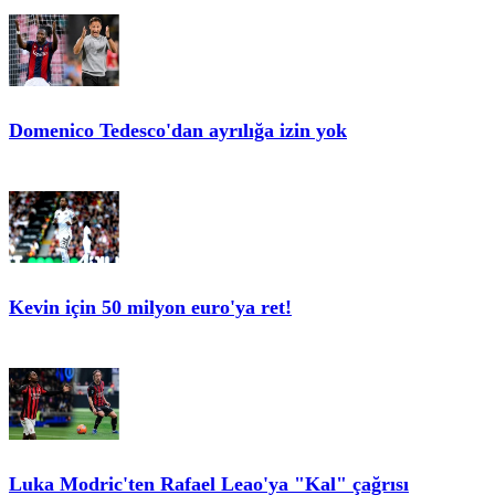
Domenico Tedesco'dan ayrılığa izin yok
Kevin için 50 milyon euro'ya ret!
Luka Modric'ten Rafael Leao'ya "Kal" çağrısı