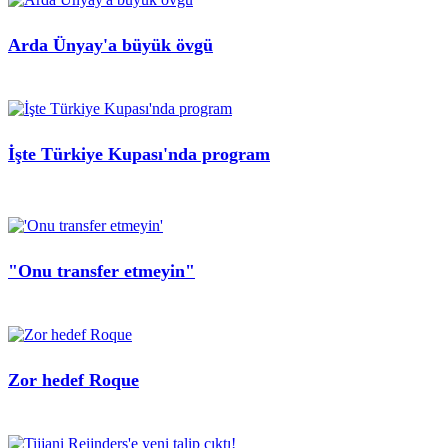
Arda Ünyay'a büyük övgü
İşte Türkiye Kupası'nda program
"Onu transfer etmeyin"
Zor hedef Roque