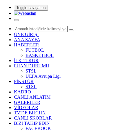
Toggle navigation
ÜYE GİRİŞİ
ANA SAYFA
HABERLER
FUTBOL
BASKETBOL
İLK 11 KUR
PUAN DURUMU
STSL
UEFA Avrupa Ligi
FİKSTÜR
STSL
KADRO
CANLI ANLATIM
GALERİLER
VİDEOLAR
TV'DE BUGÜN
CANLI SKORLAR
BİZİ TAKİP EDİN
FACEBOOK