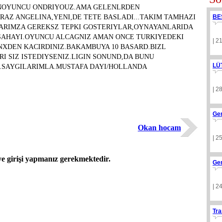
ENOYUNCU ONDRIYOUZ.AMA GELENLRDEN
IRAZ ANGELINA,YENI,DE TETE BASLADI...TAKIM TAMHAZI
BE
ARIMZA GEREKSZ TEPKI GOSTERIYLAR,OYNAYANLARIDA
SAHAYI.OYUNCU ALCAGNIZ AMAN ONCE TURKIYEDEKI
| 2
INXDEN KACIRDINIZ.BAKAMBUYA 10 BASARD.BIZL
 SIZ ISTEDIYSENIZ.LIGIN SONUND,DA BUNU
LÜ
R.SAYGILARIMLA.MUSTAFA DAYI/HOLLANDA
| 2
Ge
Okan hocam
| 2
 girişi yapmanız gerekmektedir.
Ge
| 2
Tra