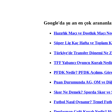
Google'da şu an en çok arananla
Hazırlık Maçı ve Dostluk Maçı Ne
Süper Lig Kaç Hafta ve Toplam 
Türkiye'de Transfer Dönemi Ne Z
TFF Yabancı Oyuncu Kuralı Nedir
PFDK Nedir? PFDK Açılımı, Görev
Puan Durumunda AG, OM ve Diğer
Skor Ne Demek? Sporda Skor ve 
Futbol Nasıl Oynanır? Temel Futb
Deplasman Golü Kuralı Nedir? Ha