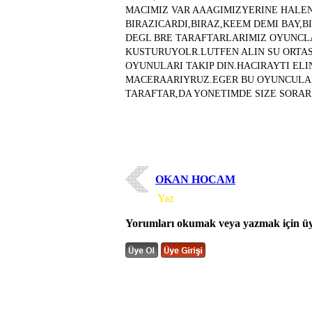
MACIMIZ VAR AAAGIMIZYERINE HAL
BIRAZICARDI,BIRAZ,KEEM DEMI BAY,B
DEGL BRE TARAFTARLARIMIZ OYUNCL
KUSTURUYOLR.LUTFEN ALIN SU ORTA
OYUNULARI TAKIP DIN.HACIRAYTI EL
MACERAARIYRUZ.EGER BU OYUNCULARI
TARAFTAR,DA YONETIMDE SIZE SORA
OKAN HOCAM
Yorum
Yaz
Yorumları okumak veya yazmak için üye