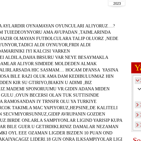
2023
A AYLARDIR OYNAMAYAN OYUNCULARI ALIYORUZ....?
AM TUIEDEOYNYORU AMA AVUPADAN ,TAIMLARINDA
HAZIR OLMAYAN FUTBOLCULARA TALIP OLUORZ ,NEDE
YUNYOR,TADICI ALDI OYNUYOR,FRDI ALDI
MARINIKI IYI KALCISI VARKEN
EI ALDILA,DAHA BRSURU VAR NEYE BESAYMAKLA
 DAMLAR ALIYOR.SIMDIDE MOLDEDEN ALMAK
Y
ALIRLARSADA HIC SASMAM.... HOCAM DFANSA YASINA
MOSA BILE RAZI OLUK AMA DAM KEDIBULUNMAZ HIN
DDEN KIR SU GTIRIYO,BIAKIN U ADIMI ,BIZ
IZ.MADEMI SPONORUUMU VR.GIDIN ADANA MIDEN
I GULU ,OYUN BECERSI OLAN TUK SUTTISINDE
A.RAMOSANDAN IY TRNSFR OLU.YA TURKIYE
COK TAKIMLA MAC YAPIYORUZ,HEPSINE,DE KALITELI
N SECVMIYORSUNNUZ,GIDIP AVRUPANIN GOZDEN
UZ.BIRDE ONLARLA SAMPIYONLAR LIGIND YARISIP KUPA
R BILE GUER.U GETIRDIKLRINIZ DAMALAR NEZAMAN
MKI OYL EEE OZAMAN LIGDER BIZDEN 10 PUAN OND
So
AKAIYACAGIZ LIDERI.18 GUN ONRA ILKSAMPIYOLAR LIGI