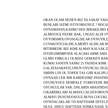
OKAN OCAM.NEDEN BIZ YA SAKAT YAD
BUNLARI SIZMI ISTIYORSUNUZ.? HOC
OYNAMAYAN,KADRO DISI BIRAKILMIS 
ALMIYOUZ.FEERE BAK, CNGIZI ALDI O
OYYORSMOLOVOSIALDILAR OYNUYR,DA
LUVAKOVICIALDILA,MERTI ALDILAR.M
BITIRMEIM. BIZ KIMI ALMAY KALSAK
ISTDIGIMIMRVIEK ALACAKLARMI AMA 
GLMIS EMKLILI OLMASI GEREKEN RA
KUMAI SANIYR SANKI 25 YAINDA.KIRK 
GALATASARAYIZ,ONUN OYUNCAG DGIL
SMIHN LIN OL TOPER TAS GIBI KALIPL
OYNAAILCEK BIR KARDESIMZ 8YASIND
OYUNUYOUZ DEMEKLE TURKIYEDE BIR
OYUNCULAR VAR ,ONLARIN ARASINDA
CIKARDIKLARI ALMAYA CALISIYORSUN
ALMAYI DUSUNUOSUUZ.BUNA COCUKLA
OYNIYACAKLAR.?10 HAFTDAMI DIYELI
OLSA ,10NCU HAFTDAN SONRA NASIL Y