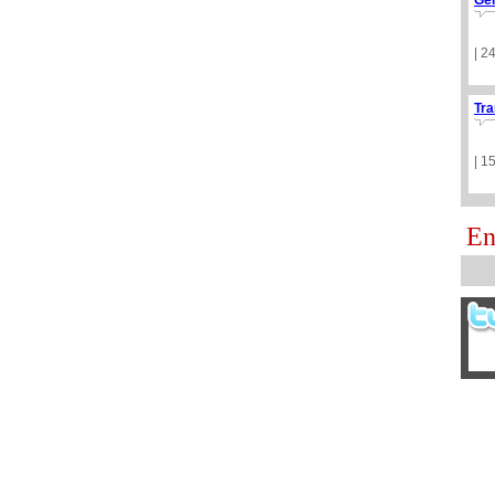
Ge
| 2
Tra
| 1
En