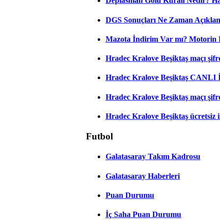
Deplasman Golü Kuralı Nedir? Ha
DGS Sonuçları Ne Zaman Açıkla
Mazota İndirim Var mı? Motorin 
Hradec Kralove Beşiktaş maçı şifres
Hradec Kralove Beşiktaş CANLI
Hradec Kralove Beşiktaş maçı şifr
Hradec Kralove Beşiktaş ücretsiz i
Futbol
Galatasaray Takım Kadrosu
Galatasaray Haberleri
Puan Durumu
İç Saha Puan Durumu