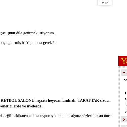
2021
çası şunu dile getirmek istiyorum.
 başa getirmiştir. Yapılması gerek !!
Y
ı BASKETBOL SALONU inşaatı heyecanlandırdı. TARAFTAR sizden
 yöneticilerde ve üyelerde..
 değil hakikaten ahlaka uygun şekilde tutacağınız sözleri bir an önce