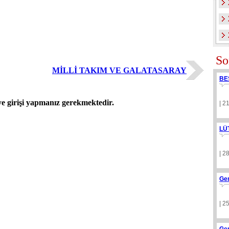
So
MİLLİ TAKIM VE GALATASARAY
BE
 girişi yapmanız gerekmektedir.
| 2
LÜ
| 2
Ge
| 2