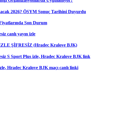
ngi Organizasyonlarda Uygulanıyor?
nacak 2026? ÖSYM Sonuç Tarihini Duyurdu
Fiyatlarında Son Durum
iz canlı yayın izle
 İZLE ŞİFRESİZ (Hradec Kralove BJK)
esiz S Sport Plus izle, Hradec Kralove BJK link
zle, Hradec Kralove BJK maçı canlı linki