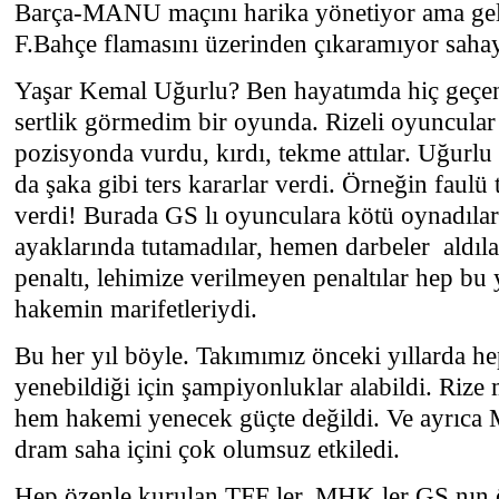
Barça-MANU maçını harika yönetiyor ama geli
F.Bahçe flamasını üzerinden çıkaramıyor saha
Yaşar Kemal Uğurlu? Ben hayatımda hiç geçe
sertlik görmedim bir oyunda. Rizeli oyuncular 
pozisyonda vurdu, kırdı, tekme attılar. Uğurlu 
da şaka gibi ters kararlar verdi. Örneğin faulü
verdi! Burada GS lı oyunculara kötü oynadıla
ayaklarında tutamadılar, hemen darbeler
aldıl
penaltı, lehimize verilmeyen penaltılar hep bu y
hakemin marifetleriydi.
Bu her yıl böyle. Takımımız önceki yıllarda h
yenebildiği için şampiyonluklar alabildi. Rize
hem hakemi yenecek güçte değildi. Ve ayrıca 
dram saha içini çok olumsuz etkiledi.
Hep özenle kurulan TFF ler, MHK ler GS nın