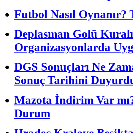
Futbol Nasıl Oynanır? 
Deplasman Golü Kuralı
Organizasyonlarda Uyg
DGS Sonuçları Ne Zam
Sonuç Tarihini Duyurd
Mazota İndirim Var mı?
Durum
Hradec Kralove Beşiktaş 