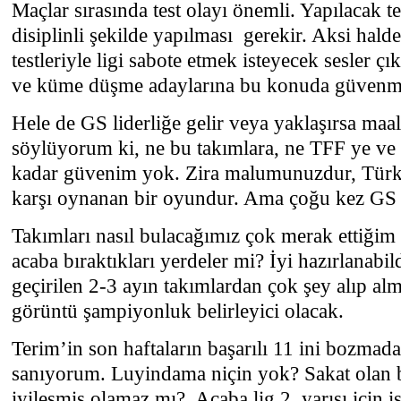
Maçlar sırasında test olayı önemli. Yapılacak te
disiplinli şekilde yapılması
gerekir. Aksi hald
testleriyle ligi sabote etmek isteyecek sesler çı
ve küme düşme adaylarına bu konuda güvenm
Hele de GS liderliğe gelir veya yaklaşırsa maa
söylüyorum ki, ne bu takımlara, ne TFF ye ve 
kadar güvenim yok. Zira malumunuzdur, Türk
karşı oynanan bir oyundur. Ama çoğu kez GS
Takımları nasıl bulacağımız çok merak ettiğim
acaba bıraktıkları yerdeler mi? İyi hazırlanabil
geçirilen 2-3 ayın takımlardan çok şey alıp al
görüntü şampiyonluk belirleyici olacak.
Terim’in son haftaların başarılı 11 ini bozmad
sanıyorum. Luyindama niçin yok? Sakat olan b
iyileşmiş olamaz mı?
Acaba lig 2. yarısı için 