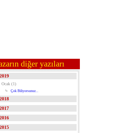
azarın diğer yazıları
2019
Ocak (1)
Çok Biliyorsunuz...
2018
2017
2016
2015