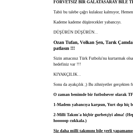
FORVETSİZ BİR GALATASARAY BİLE T
Tabii bu talebe çağrı kulaksız kalmıyor, Hem
Kademe kademe düşürecekler yabancıyı.
DÜŞÜRÜN DÜŞÜRÜN...
Ozan Tufan, Volkan Şen, Tarık Çamdal, 
patlasın !!!
Sizin amacınız Türk Futbolu'nu kurtarmak olsa, 
hedefiniz var !!!
KIYAKÇILIK...
Sonu da ayakçılık ;) Bu zihniyetler gerçekten f
O zaman benimde bir futbolsever olarak TF
1-Madem yabancıya karşısın, Yurt dışı hiç 
2-Milli Takım'a hiçbir gurbetçiyi alma! (Hep
hooooop cukkala.)
Siz daha milli takımını bile yerli yapamam