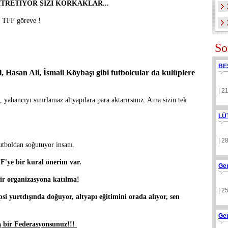
İTRETİYOR SİZİ KORKAKLAR...
en TFF göreve !
So
BE
Hasan Ali, İsmail Köybaşı gibi futbolcular da kulüplere
| 2
yabancıyı sınırlamaz altyapılara para aktarırsınız. Ama sizin tek
LÜ
| 2
utboldan soğutuyor insanı.
F'ye bir kural önerim var.
Ge
bir organizasyona katılma!
| 2
si yurtdışında doğuyor, altyapı eğitimini orada alıyor, sen
Ge
ış bir Federasyonsunuz!!!