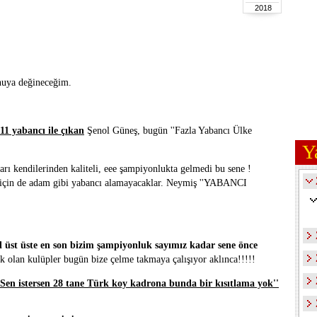
2018
nuya değineceğim.
11 yabancı ile çıkan
Şenol Güneş, bugün ''Fazla Yabancı Ülke
Y
 kendilerinden kaliteli, eee şampiyonlukta gelmedi bu sene !
 için de adam gibi yabancı alamayacaklar. Neymiş ''YABANCI
ıl üst üste en son bizim şampiyonluk sayımız kadar sene önce
 olan kulüpler bugün bize çelme takmaya çalışıyor aklınca!!!!!
Sen istersen 28 tane Türk koy kadrona bunda bir kısıtlama yok''