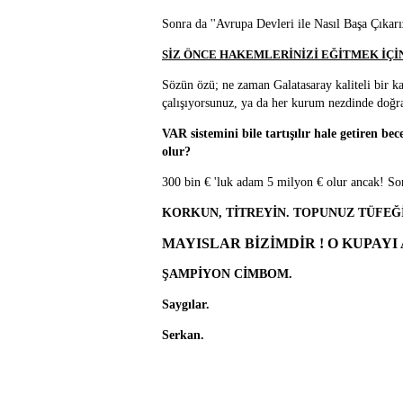
Sonra da ''Avrupa Devleri ile Nasıl Başa Çıkarız
SİZ ÖNCE HAKEMLERİNİZİ EĞİTMEK İÇİN AL
Sözün özü; ne zaman Galatasaray kaliteli bi
çalışıyorsunuz, ya da her kurum nezdinde doğ
VAR sistemini bile tartışılır hale getiren be
olur?
300 bin € 'luk adam 5 milyon € olur ancak! So
KORKUN, TİTREYİN. TOPUNUZ TÜFEĞİN
MAYISLAR BİZİMDİR ! O KUPAYI
ŞAMPİYON CİMBOM.
Saygılar.
Serkan.