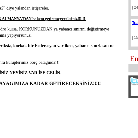
| 2
?'' diye yalandan istişareler.
MANYA'DAN hakem getirtmeyeceksiniz!!!!!!
Tra
r kadro kursa, KORKUNUZDAN ya yabancı sınırını değiştirmeye
rama yapıyorsunuz.
| 1
ceriksiz, korkak bir Federasyon var iken, yabancı sınırlasan ne
En
nra kulüplerimiz borç batağında!!!
İZ NEYİNİZ VAR İSE GELİN.
 AYAĞIMIZA KADAR GETİRECEKSİNİZ!!!!!