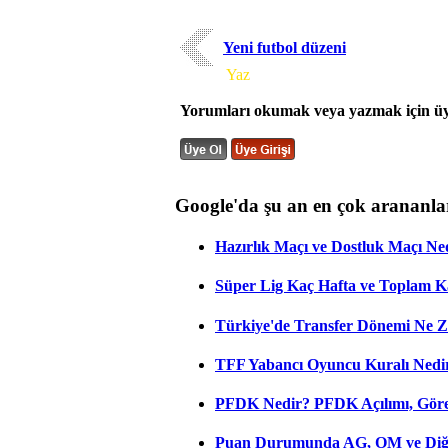
Yeni futbol düzeni
Yorum
Yaz
Yorumları okumak veya yazmak için üye
Google'da şu an en çok arananla
Hazırlık Maçı ve Dostluk Maçı Ne
Süper Lig Kaç Hafta ve Toplam 
Türkiye'de Transfer Dönemi Ne Z
TFF Yabancı Oyuncu Kuralı Nedir
PFDK Nedir? PFDK Açılımı, Görev
Puan Durumunda AG, OM ve Diğer