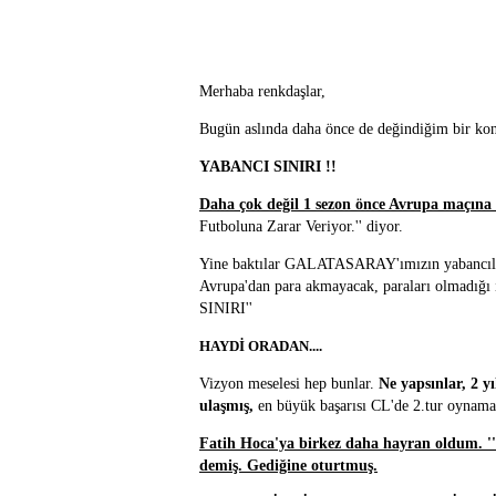
Merhaba renkdaşlar,
Bugün aslında daha önce de değindiğim bir ko
YABANCI SINIRI !!
Daha çok değil 1 sezon önce Avrupa maçına 
Futboluna Zarar Veriyor.'' diyor.
Yine baktılar GALATASARAY'ımızın yabancıları
Avrupa'dan para akmayacak, paraları olmadığı
SINIRI''
HAYDİ ORADAN....
Vizyon meselesi hep bunlar.
Ne yapsınlar, 2 y
ulaşmış,
en büyük başarısı CL'de 2.tur oynamak
Fatih Hoca'ya birkez daha hayran oldum. ''
demiş. Gediğine oturtmuş.