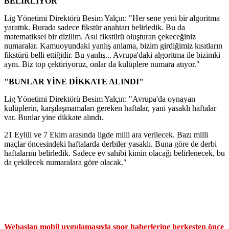
BELİRLİYOR"
Lig Yönetimi Direktörü Besim Yalçın: "Her sene yeni bir algoritma
yarattık. Burada sadece fikstür anahtarı belirledik. Bu da
matematiksel bir dizilim. Asıl fikstürü oluşturan çekeceğiniz
numaralar. Kamuoyundaki yanlış anlama, bizim girdiğimiz kısıtların
fikstürü belli ettiğidir. Bu yanlış... Avrupa'daki algoritma ile bizimki
aynı. Biz top çektiriyoruz, onlar da kulüplere numara atıyor."
"BUNLAR YİNE DİKKATE ALINDI"
Lig Yönetimi Direktörü Besim Yalçın: "Avrupa'da oynayan
kulüplerin, karşılaşmamaları gereken haftalar, yani yasaklı haftalar
var. Bunlar yine dikkate alındı.
21 Eylül ve 7 Ekim arasında ligde milli ara verilecek. Bazı milli
maçlar öncesindeki haftalarda derbiler yasaklı. Buna göre de derbi
haftalarını belirledik. Sadece ev sahibi kimin olacağı belirlenecek, bu
da çekilecek numaralara göre olacak."
Webaslan mobil uygulamasıyla spor haberlerine herkesten önce