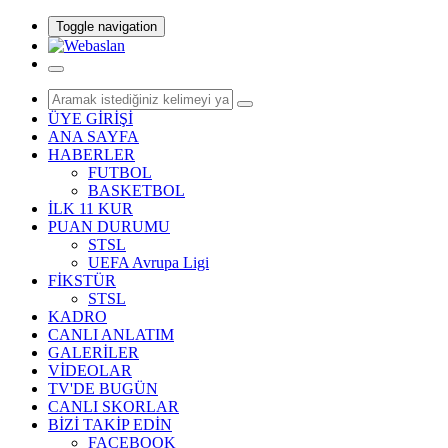
Toggle navigation
ÜYE GİRİŞİ
ANA SAYFA
HABERLER
FUTBOL
BASKETBOL
İLK 11 KUR
PUAN DURUMU
STSL
UEFA Avrupa Ligi
FİKSTÜR
STSL
KADRO
CANLI ANLATIM
GALERİLER
VİDEOLAR
TV'DE BUGÜN
CANLI SKORLAR
BİZİ TAKİP EDİN
FACEBOOK