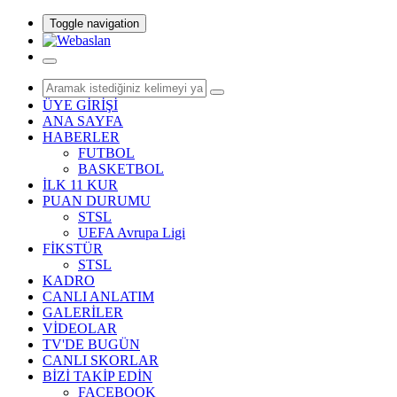
Toggle navigation
ÜYE GİRİŞİ
ANA SAYFA
HABERLER
FUTBOL
BASKETBOL
İLK 11 KUR
PUAN DURUMU
STSL
UEFA Avrupa Ligi
FİKSTÜR
STSL
KADRO
CANLI ANLATIM
GALERİLER
VİDEOLAR
TV'DE BUGÜN
CANLI SKORLAR
BİZİ TAKİP EDİN
FACEBOOK