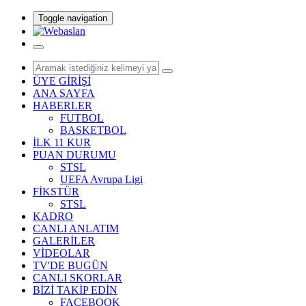
Toggle navigation
ÜYE GİRİŞİ
ANA SAYFA
HABERLER
FUTBOL
BASKETBOL
İLK 11 KUR
PUAN DURUMU
STSL
UEFA Avrupa Ligi
FİKSTÜR
STSL
KADRO
CANLI ANLATIM
GALERİLER
VİDEOLAR
TV'DE BUGÜN
CANLI SKORLAR
BİZİ TAKİP EDİN
FACEBOOK