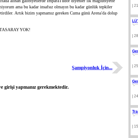
aftada alınan galibiyetlerde İmparaTudor diyenler ilk mağlubiyette
| 2
emiyorum ama bu kadar insafsız olmayın bu kadar günlük tepkiler
getirdiler. Artık bizim yapmamız gereken Cuma günü Arena'da dolup
LÜ
GALATASARAY YOK!
| 2
Ge
| 2
Şampiyonluk İçin...
Ge
 girişi yapmanız gerekmektedir.
| 2
Tra
| 1