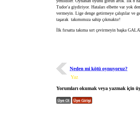
yenildiler. Oynanan oyunu görün artık. İlk 8 h
Tudor'a giydiriyor. Hataları elbette var yok d
vermeyin. Lige denge getirmeye çalıştılar ve 
taşarak takımımıza sahip çıkmaktır!
İlk fırsatta takıma sırt çevirmeyin başka 
Neden mi kötü oynuyoruz?
Yorum
Yaz
Yorumları okumak veya yazmak için üye