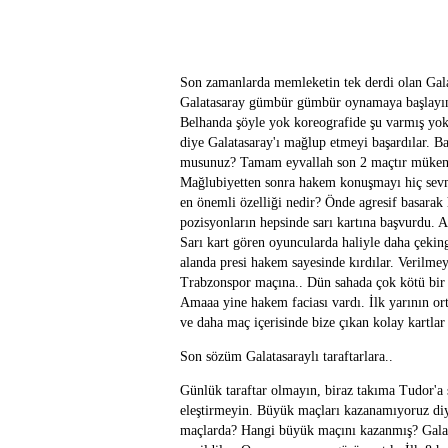
Son zamanlarda memleketin tek derdi olan Gala
Galatasaray gümbür gümbür oynamaya başlayınca
Belhanda şöyle yok koreografide şu varmış yok 
diye Galatasaray'ı mağlup etmeyi başardılar. B
musunuz? Tamam eyvallah son 2 maçtır mükem
Mağlubiyetten sonra hakem konuşmayı hiç sevm
en önemli özelliği nedir? Önde agresif basara
pozisyonların hepsinde sarı kartına başvurdu. 
Sarı kart gören oyuncularda haliyle daha çekin
alanda presi hakem sayesinde kırdılar. Verilm
Trabzonspor maçına.. Dün sahada çok kötü bir G
Amaaa yine hakem faciası vardı. İlk yarının or
ve daha maç içerisinde bize çıkan kolay kartla
Son sözüm Galatasaraylı taraftarlara..
Günlük taraftar olmayın, biraz takıma Tudor'a 
eleştirmeyin. Büyük maçları kazanamıyoruz diy
maçlarda? Hangi büyük maçını kazanmış? Galata