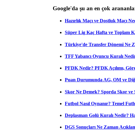
Google'da şu an en çok arananla
Hazırlık Maçı ve Dostluk Maçı Ne
Süper Lig Kaç Hafta ve Toplam 
Türkiye'de Transfer Dönemi Ne Z
TFF Yabancı Oyuncu Kuralı Nedir
PFDK Nedir? PFDK Açılımı, Görev
Puan Durumunda AG, OM ve Diğer
Skor Ne Demek? Sporda Skor ve 
Futbol Nasıl Oynanır? Temel Futb
Deplasman Golü Kuralı Nedir? Ha
DGS Sonuçları Ne Zaman Açıkla