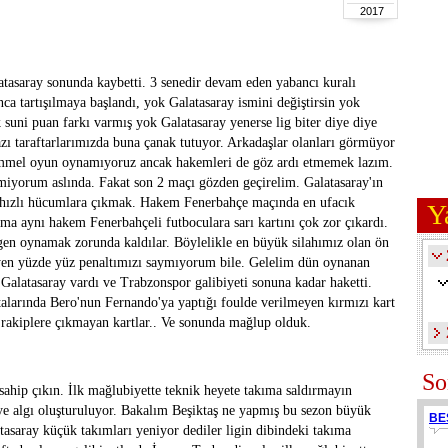
2017
tasaray sonunda kaybetti. 3 senedir devam eden yabancı kuralı
 tartışılmaya başlandı, yok Galatasaray ismini değiştirsin yok
suni puan farkı varmış yok Galatasaray yenerse lig biter diye diye
azı taraftarlarımızda buna çanak tutuyor. Arkadaşlar olanları görmüyor
mel oyun oynamıyoruz ancak hakemleri de göz ardı etmemek lazım.
iyorum aslında. Fakat son 2 maçı gözden geçirelim. Galatasaray'ın
k hızlı hücumlara çıkmak. Hakem Fenerbahçe maçında en ufacık
Y
Ama aynı hakem Fenerbahçeli futboculara sarı kartını çok zor çıkardı.
gen oynamak zorunda kaldılar. Böylelikle en büyük silahımız olan ön
eyen yüzde yüz penaltımızı saymıyorum bile. Gelelim dün oynanan
alatasaray vardı ve Trabzonspor galibiyeti sonuna kadar haketti.
talarında Bero'nun Fernando'ya yaptığı foulde verilmeyen kırmızı kart
r rakiplere çıkmayan kartlar.. Ve sonunda mağlup olduk.
So
sahip çıkın. İlk mağlubiyette teknik heyete takıma saldırmayın
e algı oluşturuluyor. Bakalım Beşiktaş ne yapmış bu sezon büyük
BE
saray küçük takımları yeniyor dediler ligin dibindeki takıma