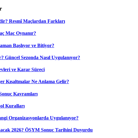
r
dir? Resmî Maçlardan Farkları
Kaç Maç Oynanır?
aman Başlıyor ve Bitiyor?
? Güncel Sezonda Nasıl Uygulanıyor?
leri ve Karar Süreci
 Kısaltmalar Ne Anlama Gelir?
Sonuç Kavramları
ol Kuralları
ngi Organizasyonlarda Uygulanıyor?
nacak 2026? ÖSYM Sonuç Tarihini Duyurdu