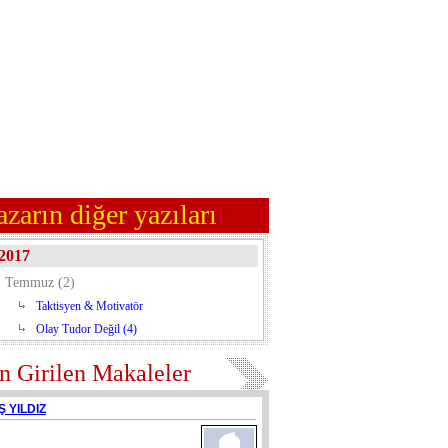
azarın diğer yazıları
2017
Temmuz (2)
Taktisyen & Motivatör
Olay Tudor Değil (4)
n Girilen Makaleler
Ş YILDIZ