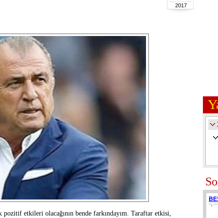
2017
Y
So
BE
k pozitif etkileri olacağının bende farkındayım. Taraftar etkisi,