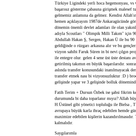
Türkiye Ligindeki yerli hoca hegemonyası, vs 
başarısız gösterme çabasına girişmek malesef tu
gelmemiz anlamına da gelmez. Kendisi Allah'ın e
hemen açıklayayım 1987de Ankaragücünde görev
dönemin önemli devlet adamları ile olan yakınl
adıyla Scoutları '' Olimpik Milli Takım'' için 
Abdullah Hakan Ş, Sergen, Hakan Ü ile bu 90 lı
geldiğinde o rüzgarı arkasına alır ve bu gençl
vizyon sahibi Faruk Süren in bi nevi çılgın pro
ile entegre olur. gelen 4 sene üst üste destanı 
getirilmiş takımın en büyük başarılarıdır. sonra
aslında transfer konusundaki inanılmayacak der
transfer etmek nası bi vizyonsuzluktur :D ) bro
gelişinde yapar ve 3.gelişinde bolluk döneminde 
Fatih Terim + Dursun Özbek ise şahsi fikrim ke
durumunda bi daha toparlanır mıyız? Allah büy
H.Üstünel gibi yönetici topluluğu ile Bielsa ,
avrupaya büyük karla ihraç edebilen hemde gün
maximize edebilen kişilerin kazandırılmasıdır.
kalmalıdır.
Saygılarımla