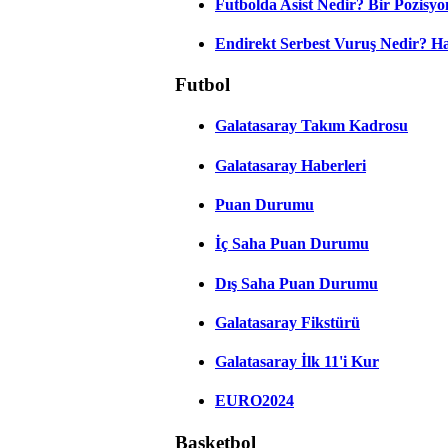
Futbolda Asist Nedir? Bir Pozisyo
Endirekt Serbest Vuruş Nedir? H
Futbol
Galatasaray Takım Kadrosu
Galatasaray Haberleri
Puan Durumu
İç Saha Puan Durumu
Dış Saha Puan Durumu
Galatasaray Fikstürü
Galatasaray İlk 11'i Kur
EURO2024
Basketbol