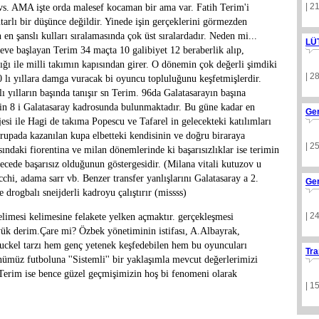
| 2
vs. AMA işte orda malesef kocaman bir ama var. Fatih Terim'i
tarlı bir düşünce değildir. Yinede işin gerçeklerini görmezden
n şanslı kulları sıralamasında çok üst sıralardadır. Neden mi...
LÜ
e başlayan Terim 34 maçta 10 galibiyet 12 beraberlik alıp,
ığı ile milli takımın kapısından girer. O dönemin çok değerli şimdiki
| 2
90 lı yıllara damga vuracak bi oyuncu topluluğunu keşfetmişlerdir.
 yılların başında tanışır sn Terim. 96da Galatasarayın başına
erin 8 i Galatasaray kadrosunda bulunmaktadır. Bu güne kadar en
Ge
jesi ile Hagi de takıma Popescu ve Tafarel in gelecekteki katılımları
avrupada kazanılan kupa elbetteki kendisinin ve doğru biraraya
| 2
sındaki fiorentina ve milan dönemlerinde ki başarısızlıklar ise terimin
ecede başarısız olduğunun göstergesidir. (Milana vitali kutuzov u
cchi, adama sarr vb. Benzer transfer yanlışlarını Galatasaray a 2.
Ge
drogbalı sneijderli kadroyu çalıştırır (missss)
| 2
limesi kelimesine felakete yelken açmaktır. gerçekleşmesi
ük derim.Çare mi? Özbek yönetiminin istifası, A.Albayrak,
 Tuckel tarzı hem genç yetenek keşfedebilen hem bu oyuncuları
Tra
ümüz futboluna ''Sistemli'' bir yaklaşımla mevcut değerlerimizi
 Terim ise bence güzel geçmişimizin hoş bi fenomeni olarak
| 1