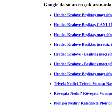
Google'da şu an en çok arananla
Hradec Kralove Beşiktaş maçı şifres
Hradec Kralove Beşiktaş CANLI
Hradec Kralove Beşiktaş maçı şifr
Hradec Kralove Beşiktaş ücretsiz i
Hradec Kralove - Beşiktaş maçı şifr
Hradec Kralove - Beşiktaş maçı şifre
Hradec Kralove Beşiktaş maçı şifr
Trivela Nedir? Trivela Vuruşu Nası
Röveşata Nedir? Röveşata Vuruşu 
Plonjon Nedir? Kalecilikte Plonjon