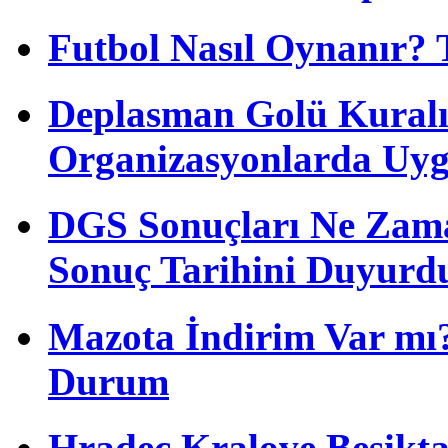
Futbol Nasıl Oynanır? 
Deplasman Golü Kuralı
Organizasyonlarda Uyg
DGS Sonuçları Ne Zam
Sonuç Tarihini Duyurd
Mazota İndirim Var mı?
Durum
Hradec Kralove Beşiktaş 