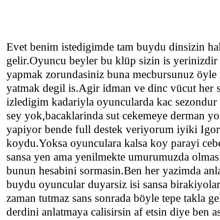
Evet benim istedigimde tam buydu dinsizin h
gelir.Oyuncu beyler bu klüp sizin is yerinizdir
yapmak zorundasiniz buna mecbursunuz öyle mi
yatmak degil is.Agir idman ve dinc vücut her s
izledigim kadariyla oyuncularda kac sezondur
sey yok,bacaklarinda sut cekemeye derman yok
yapiyor bende full destek veriyorum iyiki Igor
koydu.Yoksa oyunculara kalsa koy parayi cebe
sansa yen ama yenilmekte umurumuzda olmasi
bunun hesabini sormasin.Ben her yazimda anl
buydu oyuncular duyarsiz isi sansa birakiyolar
zaman tutmaz sans sonrada böyle tepe takla gel
derdini anlatmaya calisirsin af etsin diye ben 