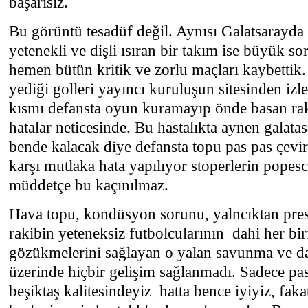
başarısız.
Bu görüntü tesadüf değil. Aynısı Galatsarayda
yetenekli ve dişli ısıran bir takım ise büyük 
hemen bütün kritik ve zorlu maçları kaybettik
yediği golleri yayıncı kuruluşun sitesinden izl
kısmı defansta oyun kuramayıp önde basan raki
hatalar neticesinde. Bu hastalıkta aynen galata
bende kalacak diye defansta topu pas pas çevir
karşı mutlaka hata yapılıyor stoperlerin popes
müddetçe bu kaçınılmaz.
Hava topu, kondüsyon sorunu, yalncıktan pre
rakibin yeteneksiz futbolcularının dahi her bi
gözükmelerini sağlayan o yalan savunma ve d
üzerinde hiçbir gelişim sağlanmadı. Sadece pas
beşiktaş kalitesindeyiz hatta bence iyiyiz, faka