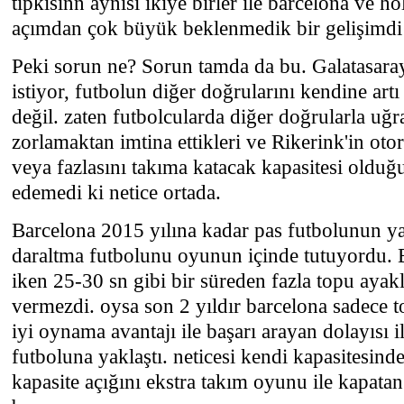
tıpkısınn aynısı ikiye birler ile barcelona ve h
açımdan çok büyük beklenmedik bir gelişimdi
Peki sorun ne? Sorun tamda da bu. Galatasar
istiyor, futbolun diğer doğrularını kendine art
değil. zaten futbolcularda diğer doğrularla uğr
zorlamaktan imtina ettikleri ve Rikerink'in ot
veya fazlasını takıma katacak kapasitesi olduğu
edemedi ki netice ortada.
Barcelona 2015 yılına kadar pas futbolunun yan
daraltma futbolunu oyunun içinde tutuyordu. B
iken 25-30 sn gibi bir süreden fazla topu ayakl
vermezdi. oysa son 2 yıldır barcelona sadece t
iyi oynama avantajı ile başarı arayan dolayısı i
futboluna yaklaştı. neticesi kendi kapasitesinde
kapasite açığını ekstra takım oyunu ile kapatan