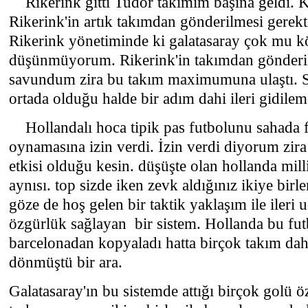
Rikerink gitti Tudor takımım başına geldi. 
Rikerink'in artık takımdan gönderilmesi gerek
Rikerink yönetiminde ki galatasaray çok mu k
düşünmüyorum. Rikerink'in takımdan gönderil
savundum zira bu takım maximumuna ulaştı. 
ortada olduğu halde bir adım dahi ileri gidileme
Hollandalı hoca tipik pas futbolunu sahada f
oynamasına izin verdi. İzin verdi diyorum zira
etkisi olduğu kesin. düşüşte olan hollanda milli
aynısı. top sizde iken zevk aldığınız ikiye birl
göze de hoş gelen bir taktik yaklaşım ile ileri u
özgürlük sağlayan bir sistem. Hollanda bu fut
barcelonadan kopyaladı hatta birçok takım da
dönmüştü bir ara.
Galatasaray'ın bu sistemde attığı birçok golü ö