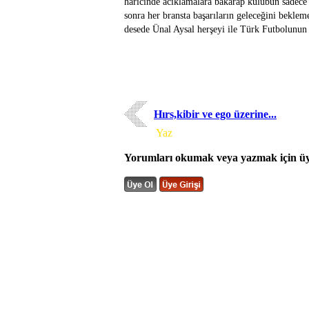
haricinde acıklamalara bakarap külübün sadece
sonra her bransta başarıların geleceğini bekle
desede Ünal Aysal herşeyi ile Türk Futbolunun
Hırs,kibir ve ego üzerine...
Yorum
Yaz
Yorumları okumak veya yazmak için üye