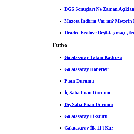
DGS Sonuçları Ne Zaman Açıkla
Mazota İndirim Var mı? Motorin 
Hradec Kralove Beşiktaş maçı şifres
Futbol
Galatasaray Takım Kadrosu
Galatasaray Haberleri
Puan Durumu
İç Saha Puan Durumu
Dış Saha Puan Durumu
Galatasaray Fikstürü
Galatasaray İlk 11'i Kur