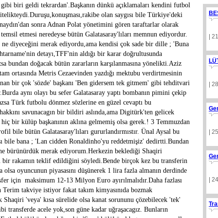
ibi biri geldi tekrardan'.Başkanın dünkü açıklamaları kendini futbol
BE
itelikteydi.Duruşu,konuşması,rakibe olan saygısı bile Türkiye'deki
aydın'dan sonra Adnan Polat yönetimini gören taraftarlar olarak
i temsil etmesi neredeyse bütün Galatasaray'lıları memnun ediyordur.
| 2
ne diyeceğini merak ediyordu,ama kendisi çok sade bir dille ; 'Buna
htarname'nin detayı,TFF'nin aldığı bir karar doğrultusunda
LÜ
sa bundan doğacak bütün zararların karşılanmasına yönelikti.Aziz
ın tam ortasında Metris Cezaevinden yazdığı mektubu verdirtmesinin
nan bir çok 'sözde' başkanı 'Ben gidersem tek gitmem' gibi tehditvari
| 2
ir.Burda aynı olayı bu sefer Galatasaray yaptı bombanın pimini çekip
zsa Türk futbolu dönmez sözlerine en güzel cevaptı bu
Ge
kkını savunacagın bir bildiri aslında,ama Digitürk'ten gelicek
 hiç bir külüp başkanının aklına gelmemiş olsa gerek.! 3 Temmuzdan
fil bile bütün Galatasaray'lıları gururlandırmıstır. Ünal Aysal bu
| 2
sı bile bana ; 'Lan cidden Ronaldinho'yu reddetmişiz' dedirtti.Bundan
aline bürünürdük merak ediyorum.Herkezin beklediği Shaqiri
Ge
 bir rakamın teklif edildiğini söyledi.Bende birçok kez bu transferin
a olsa oyuncunun piyasasını düşünerek 1 lira fazla almanın derdinde
| 2
sfer için maksimum 12-13 Milyon Euro ayırılmalıdır.Daha fazlası
h Terim takviye istiyor fakat takım kimyasınıda bozmak
 Shaqiri 'veya' kısa sürelide olsa kanat sorununu çözebilecek 'tek'
Tra
ibi transferde acele yok,son güne kadar uğraşacagız. Bunların