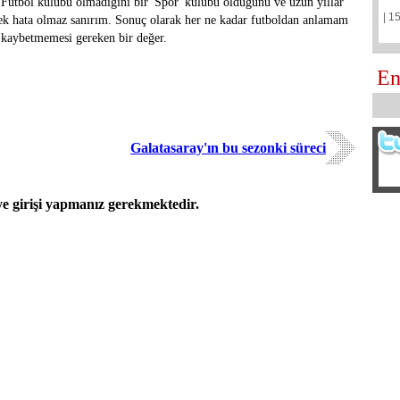
 Futbol külübü olmadığını bir 'Spor' külübü oldugunu ve uzun yıllar
| 1
mek hata olmaz sanırım. Sonuç olarak her ne kadar futboldan anlamam
 kaybetmemesi gereken bir değer.
En
Galatasaray'ın bu sezonki süreci
 girişi yapmanız gerekmektedir.