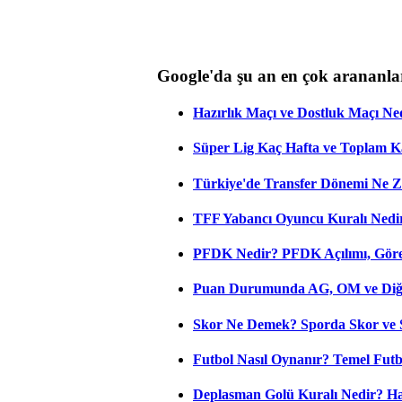
Google'da şu an en çok arananla
Hazırlık Maçı ve Dostluk Maçı Ne
Süper Lig Kaç Hafta ve Toplam 
Türkiye'de Transfer Dönemi Ne Z
TFF Yabancı Oyuncu Kuralı Nedir
PFDK Nedir? PFDK Açılımı, Görev
Puan Durumunda AG, OM ve Diğer
Skor Ne Demek? Sporda Skor ve 
Futbol Nasıl Oynanır? Temel Futb
Deplasman Golü Kuralı Nedir? Ha