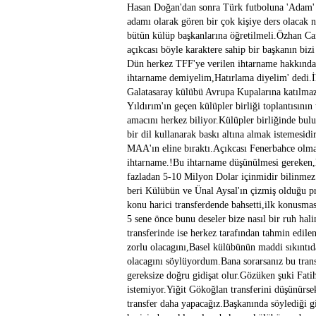
Hasan Doğan'dan sonra Türk futboluna 'Adam' g
adamı olarak gören bir çok kişiye ders olacak n
bütün külüp başkanlarına öğretilmeli.Özhan Can
açıkcası böyle karaktere sahip bir başkanın biz
Dün herkez TFF'ye verilen ihtarname hakkında 
ihtarname demiyelim,Hatırlama diyelim' dedi.İ
Galatasaray külübü Avrupa Kupalarına katılmaz
Yıldırım'ın geçen külüpler birliği toplantısın
amacını herkez biliyor.Külüpler birliğinde bulu
bir dil kullanarak baskı altına almak istemesid
MAA'ın eline bıraktı.Açıkcası Fenerbahce olma
ihtarname.!Bu ihtarname düşünülmesi gereken,ha
fazladan 5-10 Milyon Dolar içinmidir bilinmez
beri Külübün ve Ünal Aysal'ın çizmiş olduğu pro
konu harici transferdende bahsetti,ilk konusma
5 sene önce bunu deseler bize nasıl bir ruh h
transferinde ise herkez tarafından tahmin edilen
zorlu olacagını,Basel külübünün maddi sıkıntıd
olacagını söylüyordum.Bana sorarsanız bu tran
gereksize doğru gidişat olur.Gözüken şuki Fati
istemiyor.Yiğit Gökoğlan transferini düşünürsek
transfer daha yapacağız.Başkanında söylediği g