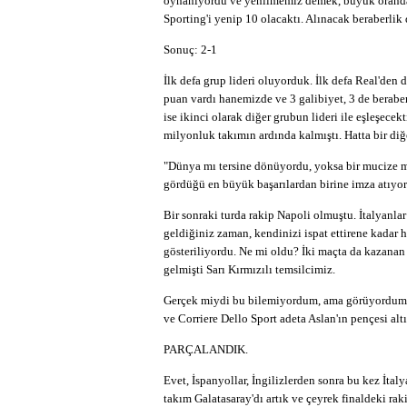
oynanıyordu ve yenilmemiz demek, büyük oranda
Sporting'i yenip 10 olacaktı. Alınacak beraberlik 
Sonuç: 2-1
İlk defa grup lideri oluyorduk. İlk defa Real'de
puan vardı hanemizde ve 3 galibiyet, 3 de berabe
ise ikinci olarak diğer grubun lideri ile eşleşece
milyonluk takımın ardında kalmıştı. Hatta bir di
"Dünya mı tersine dönüyordu, yoksa bir mucize m
gördüğü en büyük başarılardan birine imza atıyor
Bir sonraki turda rakip Napoli olmuştu. İtalyanl
geldiğiniz zaman, kendinizi ispat ettirene kadar
gösteriliyordu. Ne mi oldu? İki maçta da kazanan t
gelmişti Sarı Kırmızılı temsilcimiz.
Gerçek miydi bu bilemiyordum, ama görüyordum ki 
ve Corriere Dello Sport adeta Aslan'ın pençesi al
PARÇALANDIK.
Evet, İspanyollar, İngilizlerden sonra bu kez İta
takım Galatasaray'dı artık ve çeyrek finaldeki ra