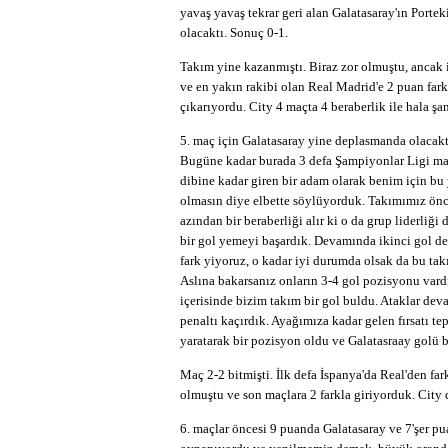
yavaş yavaş tekrar geri alan Galatasaray'ın Porte
olacaktı. Sonuç 0-1.
Takım yine kazanmıştı. Biraz zor olmuştu, ancak 
ve en yakın rakibi olan Real Madrid'e 2 puan fark
çıkarıyordu. City 4 maçta 4 beraberlik ile hala 
5. maç için Galatasaray yine deplasmanda olacak
Bugüne kadar burada 3 defa Şampiyonlar Ligi maçın
dibine kadar giren bir adam olarak benim için bu 
olmasın diye elbette söylüyorduk. Takımımız önc
azından bir beraberliği alır ki o da grup liderliği
bir gol yemeyi başardık. Devamında ikinci gol de 
fark yiyoruz, o kadar iyi durumda olsak da bu ta
Aslına bakarsanız onların 3-4 gol pozisyonu vardı 
içerisinde bizim takım bir gol buldu. Ataklar de
penaltı kaçırdık. Ayağımıza kadar gelen fırsatı te
yaratarak bir pozisyon oldu ve Galatasraay golü 
Maç 2-2 bitmişti. İlk defa İspanya'da Real'den fa
olmuştu ve son maçlara 2 farkla giriyorduk. City 
6. maçlar öncesi 9 puanda Galatasaray ve 7'şer p