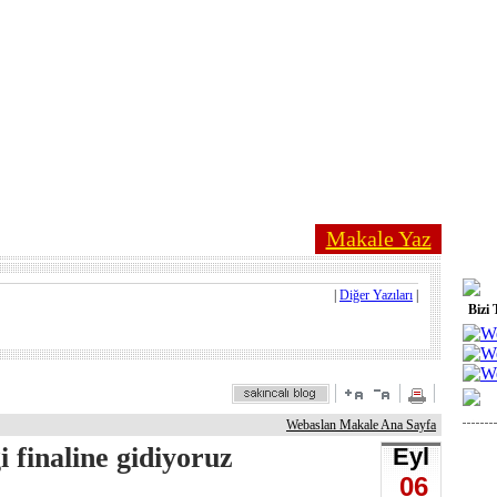
Makale Yaz
|
Diğer Yazıları
|
Bizi 
Webaslan Makale Ana Sayfa
 finaline gidiyoruz
Eyl
06