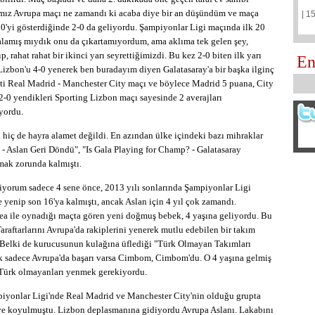
ımız Avrupa maçı ne zamandı ki acaba diye bir an düşündüm ve maça
| 1
0'yi gösterdiğinde 2-0 da geliyordu. Şampiyonlar Ligi maçında ilk 20
amış mıydık onu da çıkartamıyordum, ama aklıma tek gelen şey,
 rahat rahat bir ikinci yarı seyrettiğimizdi. Bu kez 2-0 biten ilk yarı
En
 Lizbon'u 4-0 yenerek ben buradayım diyen Galatasaray'a bir başka ilginç
şti Real Madrid - Manchester City maçı ve böylece Madrid 5 puana, City
2-0 yendikleri Sporting Lizbon maçı sayesinde 2 averajları
yordu.
ı hiç de hayra alamet değildi. En azından ülke içindeki bazı mihraklar
- Aslan Geri Döndü", "Is Gala Playing for Champ? - Galatasaray
mak zorunda kalmıştı.
iyorum sadece 4 sene önce, 2013 yılı sonlarında Şampiyonlar Ligi
 yenip son 16'ya kalmıştı, ancak Aslan için 4 yıl çok zamandı.
ea ile oynadığı maçta gören yeni doğmuş bebek, 4 yaşına geliyordu. Bu
araftarlarını Avrupa'da rakiplerini yenerek mutlu edebilen bir takım
. Belki de kurucusunun kulağına üflediği "Türk Olmayan Takımları
k sadece Avrupa'da başarı varsa Cimbom, Cimbom'du. O 4 yaşına gelmiş
e Türk olmayanları yenmek gerekiyordu.
piyonlar Ligi'nde Real Madrid ve Manchester City'nin olduğu grupta
meye koyulmuştu. Lizbon deplasmanına gidiyordu Avrupa Aslanı. Lakabını