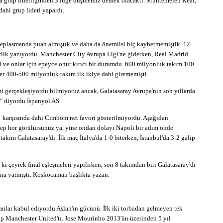
 grup liderliğinden 3.lüğe düşmemiz demek olacaktı. Muhtemelen Real,
dahi grup lideri yapardı.
n deplasmanda puan almıştık ve daha da önemlisi hiç kaybetmemiştik. 12
rlik yazıyordu. Manchester City Avrupa Ligi'ne giderken, Real Madrid
kti ve onlar için epeyce onur kırıcı bir durumdu. 600 milyonluk takım 100
ğer 400-500 milyonluk takım ilk ikiye dahi girememişti.
i gerçekleşiyordu bilmiyoruz ancak, Galatasaray Avrupa'nın son yıllarda
" diyordu İspanyol AS.
ar karşısında dahi Cimbom net favori gösterilmiyordu. Aşağıdan
 hep hor görülürsünüz ya, yine ondan dolayı Napoli bir adım önde
akım Galatasaray'dı. İlk maç İtalya'da 1-0 biterken, İstanbul'da 3-2 galip
çeyrek final eşleşmeleri yapılırken, son 8 takımdan biri Galatasaray'dı
tına yatmıştı. Koskocaman başlıkta yazan:
lyanlar kabul ediyordu Aslan'ın gücünü. İlk iki torbadan gelmeyen tek
kip Manchester United'tı. Jose Mourinho 2013'ün üzerinden 5 yıl