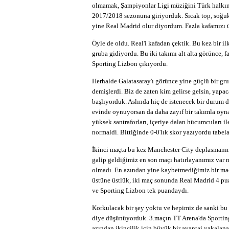
olmamak, Şampiyonlar Ligi müziğini Türk halkı
2017/2018 sezonuna giriyorduk. Sıcak top, soğuk
yine Real Madrid olur diyordum. Fazla kafamızı
Öyle de oldu. Real'i kafadan çektik. Bu kez bir i
gruba gidiyordu. Bu iki takımı alt alta görünce, 
Sporting Lizbon çıkıyordu.
Herhalde Galatasaray'ı görünce yine güçlü bir gru
demişlerdi. Biz de zaten kim gelirse gelsin, yapa
başlıyorduk. Aslında hiç de istenecek bir durum 
evinde oynuyorsan da daha zayıf bir takımla oyn
yüksek santraforları, içeriye dalan hücumcuları 
normaldi. Bittiğinde 0-0'lık skor yazıyordu tabela
İkinci maçta bu kez Manchester City deplasmanına
galip geldiğimiz en son maçı hatırlayanımız var 
olmadı. En azından yine kaybetmediğimiz bir maç 
üstüne üstlük, iki maç sonunda Real Madrid 4 pu
ve Sporting Lizbon tek puandaydı.
Korkulacak bir şey yoktu ve hepimiz de sanki bu 
diye düşünüyorduk. 3.maçın TT Arena'da Sporting 
azından ikincilik için büyük bir avantaj yakalana