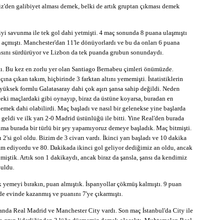
kiz'den galibiyet alması demek, belki de artık gruptan çıkması demek
iyi savunma ile tek gol dahi yetmişti. 4 maç sonunda 8 puana ulaşmıştı
 açmıştı. Manchester'dan 11'le dönüyorlardı ve bu da onları 6 puana
şansını sürdürüyor ve Lizbon da tek puanda grubun sonundaydı.
tı. Bu kez en zorlu yer olan Santiago Bernabeu çimleri önümüzde.
a çıkan takım, hiçbirinde 3 farktan altını yememişti. İstatistiklerin
yüksek formlu Galatasaray dahi çok aşırı şansa sahip değildi. Neden
eki maçlardaki gibi oynayıp, biraz da üstüne koyarsa, buradan en
 demek dahi olabilirdi. Maç başladı ve nasıl bir gelenekse yine başlarda
geldi ve ilk yarı 2-0 Madrid üstünlüğü ile bitti. Yine Real'den burada
kıma burada bir türlü bir şey yapamıyoruz demeye başladık. Maç bitmişti.
2'si gol oldu. Bizim de 3 civarı vardı. İkinci yarı başladı ve 10 dakika
vam ediyordu ve 80. Dakikada ikinci gol geliyor dediğimiz an oldu, ancak
pmiştik. Artık son 1 dakikaydı, ancak biraz da şansla, şansı da kendimiz
buldu.
rk yemeyi bırakın, puan almıştık. İspanyollar çökmüş kalmıştı. 9 puan
de evinde kazanmış ve puanını 7'ye çıkarmıştı.
uanda Real Madrid ve Manchester City vardı. Son maç İstanbul'da City ile