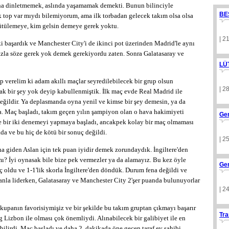
na dinletmemek, aslında yaşamamak demekti. Bunun bilinciyle
BE
 top var mıydı bilemiyorum, ama ilk torbadan gelecek takım olsa olsa
 ütülemeye, kim gelsin demeye gerek yoktu.
| 2
lki başardık ve Manchester City'i de ikinci pot üzerinden Madrid'le aynı
fazla söze gerek yok demek gerekiyordu zaten. Sonra Galatasaray ve
LÜ
p verelim ki adam akıllı maçlar seyredilebilecek bir grup olsun
| 2
cak bir şey yok deyip kabullenmiştik. İlk maç evde Real Madrid ile
değildir. Ya deplasmanda oyna yenil ve kimse bir şey demesin, ya da
a. Maç başladı, takım geçen yılın şampiyon olan o hava hakimiyeti
Ge
ile bir iki denemeyi yapmaya başladı, ancakpek kolay bir maç olmaması
da ve bu hiç de kötü bir sonuç değildi.
| 2
 giden Aslan için tek puan iyidir demek zorundaydık. İngiltere'den
mı? İyi oynasak bile bize pek vermezler ya da alamayız. Bu kez öyle
Ge
oldu ve 1-1'lik skorla İngiltere'den döndük. Durum fena değildi ve
anla liderken, Galatasaray ve Manchester City 2'şer puanda bulunuyorlar
| 2
kupanın favorisiymişiz ve bir şekilde bu takım gruptan çıkmayı başarır
Tra
Lizbon ile olması çok önemliydi. Alınabilecek bir galibiyet ile en
bilirdi. Maç başladı ve daha 2. dakikada öne geçen taraf ev sahibi