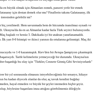
a en büyük olmak için Almanları ezmek, panzeri yerle bir etmek
latasaray için destan demek olur mu? Finallerin takımı Galatasaray, ilk
 üstesinden gelebilir mi?
dar hiç yenilmedi. Hem savunmada hem de hücumda inanılmaz oynadı ve
di. Ukrayna'da da en az Almanlar kadar fazla Türk seyirci bulunuyordu.
Maç başladı ve henüz 5. Dakikada iyi bir ataktan yararlanamadık.
 İlk yarı 0-0 bitmişti ve ikinci yarının da ortalarına gelinmişti. Maç iki
onucuydu ve 1-0 kazanmıştık. Kiev'den bir Avrupa Şampiyon çıkarmıştık
başarısıydı. Tarife kelimelerin yetmeyeceği bir durumdu. Ukrayna'nın
raber başardığı bu olay için "Türkler, Cennete Gitmiş Gibi Seviniyorlardı"
lere bir yıl sonrasında olmasını isteyebileceğimiz bir senaryo, hikaye
nın bu kadarı diyecek olanlar da olur, aç tavuk kendini buğday
meden, hayal etmeden ve büyük bir şeyler istemeden hiçbir şeyiz.
olup, böylesine başarılara imza attığını görebilmemiz dileğiyle.