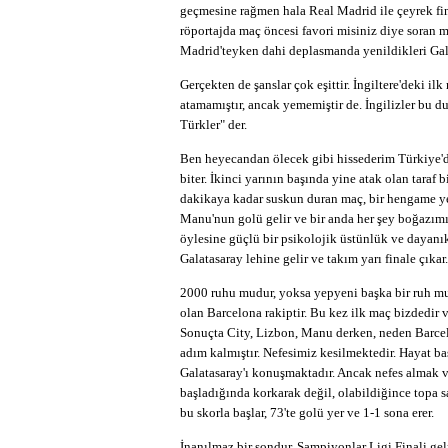
geçmesine rağmen hala Real Madrid ile çeyrek fina
röportajda maç öncesi favori misiniz diye soran m
Madrid'teyken dahi deplasmanda yenildikleri Galata
Gerçekten de şanslar çok eşittir. İngiltere'deki ilk
atamamıştır, ancak yememiştir de. İngilizler bu
Türkler" der.
Ben heyecandan ölecek gibi hissederim Türkiye'de
biter. İkinci yarının başında yine atak olan taraf 
dakikaya kadar suskun duran maç, bir hengame yeri
Manu'nun golü gelir ve bir anda her şey boğazım
öylesine güçlü bir psikolojik üstünlük ve dayanık
Galatasaray lehine gelir ve takım yarı finale çıkar.
2000 ruhu mudur, yoksa yepyeni başka bir ruh mu
olan Barcelona rakiptir. Bu kez ilk maç bizdedir 
Sonuçta City, Lizbon, Manu derken, neden Barcelo
adım kalmıştır. Nefesimiz kesilmektedir. Hayat b
Galatasaray'ı konuşmaktadır. Ancak nefes almak 
başladığında korkarak değil, olabildiğince topa s
bu skorla başlar, 73'te golü yer ve 1-1 sona erer.
İnanılmaz bir sondur. Şampiyonlar Ligi Finali gel