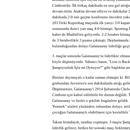
Cimbom'du. İlk birkaç dakikada en son gol attığ
devam ettim. Ataklar devam ediyor ve dakikalar 2
dakikada 2-0 öne geçme konforunu önceden yakal
2013'teki Kopenhag maçında ilk yarıyı 3-0 kapatıp,
sonrasında ikinci yarı maç 4-0 bitmişti. Sporting
haber de Madrid'ten geliyordu. 2-2 beraber bitmi
de 3 beraberlikle 3 puana çıkmıştı. Deplasmanda 
bulunduğundan dolayı Galatasaray liderliğe geçi
3. maçlar sonunda Galatasaray'ın liderlikte olmas
böyle düşünüyordu. Yabancı basın, "Lion is Back 
Şampiyonluk İçin mi Oynuyor?" gibi başlıklar at
Bunları duymayalı o kadar zaman olmuştu ki. Bil
grubundan Juventus'u son dakikalarda attığı golle
Düşünsenize, Galatasaray'ı 2014 Şubatında Chels
Cimbom için kabul edilebilir bir durum değildi. T
Galatasaray ve bizler o şekilde bugünlere geldik
Yenmek" sözleri yüzünden, ruhundan dolayı, artı
çocuğun Galatasaraylı olabilmesi için kesinlikl
Takım formdaydı, taraftar coşmuştu. 3 maçta Şam
liderlik gelince, herkes bir sonraki maçı bekle