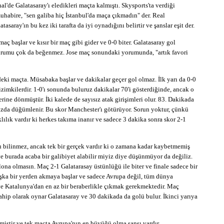
l'de Galatasaray'ı eledikleri maçta kalmıştı. Skysports'ta verdiği
uhabire, "sen galiba hiç İstanbul'da maça çıkmadın" der. Real
saray'ın bu kez iki tarafta da iyi oynadığını belirtir ve şanslar eşit der.
 maç başlar ve kısır bir maç gibi gider ve 0-0 biter. Galatasaray gol
 durumu çok da beğenmez. Jose maç sonundaki yorumunda, "artık favori
ki maçta. Müsabaka başlar ve dakikalar geçer gol olmaz. İlk yarı da 0-0
bizimkilerdir. 1-0'ı sonunda buluruz dakikalar 70'i gösterdiğinde, ancak o
ne dönmüştür. İki kalede de sayısız atak girişimleri olur. 83. Dakikada
ızda düğümlenir. Bu skor Manchester'ı götürüyor. Sorun yoktur, çünkü
lılık vardır ki herkes takıma inanır ve sadece 3 dakika sonra skor 2-1
 bilinmez, ancak tek bir gerçek vardır ki o zamana kadar kaybetmemiş
ve burada acaba bir galibiyet alabilir miyiz diye düşünmüyor da değiliz.
na olmasın. Maç 2-1 Galatarasay üstünlüğü ile biter ve finale sadece bir
aşka bir yerden akmaya başlar ve sadece Avrupa değil, tüm dünya
ve Katalunya'dan en az bir beraberlikle çıkmak gerekmektedir. Maç
ahip olarak oynar Galatasaray ve 30 dakikada da golü bulur. İkinci yarıya
miştir ve tek maçta Avrupa'nın en büyüğü olma şansı vardır.