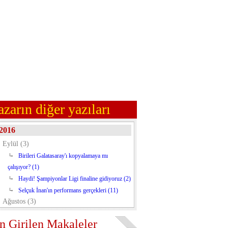
azarın diğer yazıları
2016
Eylül (3)
Birileri Galatasaray'ı kopyalamaya mı
çalışıyor? (1)
Haydi! Şampiyonlar Ligi finaline gidiyoruz (2)
Selçuk İnan'ın performans gerçekleri (11)
Ağustos (3)
n Girilen Makaleler