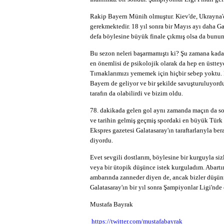
Rakip Bayern Münih olmuştur. Kiev'de, Ukrayna'd
gerekmektedir. 18 yıl sonra bir Mayıs ayı daha Ga
defa böylesine büyük finale çıkmış olsa da bunun
Bu sezon neleri başarmamıştı ki? Şu zamana ka
en önemlisi de psikolojik olarak da hep en üsttey
Tırnaklarımızı yememek için hiçbir sebep yoktu. 
Bayern de geliyor ve bir şekilde savuşturuluyordu.
tarafın da olabilirdi ve bizim oldu.
78. dakikada gelen gol aynı zamanda maçın da s
ve tarihin gelmiş geçmiş spordaki en büyük Türk 
Ekspres gazetesi Galatasaray'ın taraftarlarıyla be
diyordu.
Evet sevgili dostlarım, böylesine bir kurguyla siz
veya bir ütopik düşünce istek kurguladım. Abartı
ambarında zanneder diyen de, ancak bizler düşün
Galatasaray'ın bir yıl sonra Şampiyonlar Ligi'nde 
Mustafa Bayrak
https://twitter.com/mustafabayrak_