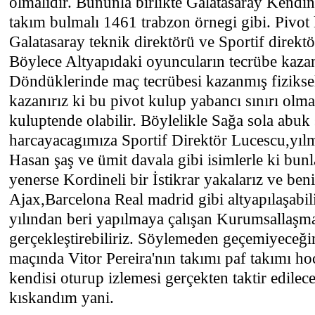
olmalıdır. Bununla birlikte Galatasaray Kendin
takım bulmalı 1461 trabzon örnegi gibi. Pivot
Galatasaray teknik direktörü ve Sportif direktö
Böylece Altyapıdaki oyuncuların tecrübe kaz
Döndüklerinde maç tecrübesi kazanmış fiziksel
kazanırız ki bu pivot kulup yabancı sınırı olm
kuluptende olabilir. Böylelikle Sağa sola abuk
harcayacagımıza Sportif Direktör Lucescu,yılm
Hasan şaş ve ümit davala gibi isimlerle ki bunl
yenerse Kordineli bir İstikrar yakalarız ve be
Ajax,Barcelona Real madrid gibi altyapılaşabil
yılından beri yapılmaya çalışan Kurumsallaşma
gerçekleştirebiliriz. Söylemeden geçemiyeceğ
maçında Vitor Pereira'nın takımı paf takımı ho
kendisi oturup izlemesi gerçekten taktir edilece
kıskandım yani.