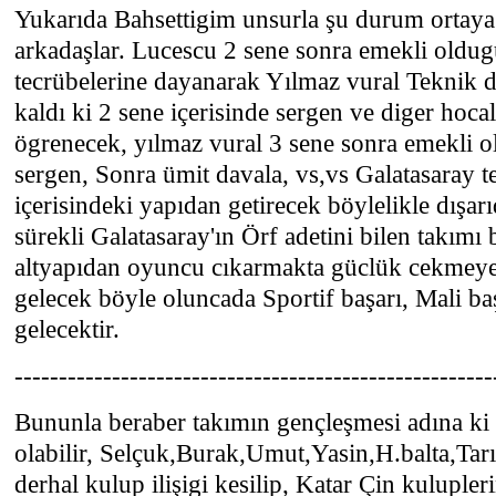
Yukarıda Bahsettigim unsurla şu durum ortaya
arkadaşlar. Lucescu 2 sene sonra emekli old
tecrübelerine dayanarak Yılmaz vural Teknik d
kaldı ki 2 sene içerisinde sergen ve diger hocal
ögrenecek, yılmaz vural 3 sene sonra emekli 
sergen, Sonra ümit davala, vs,vs Galatasaray 
içerisindeki yapıdan getirecek böylelikle dışa
sürekli Galatasaray'ın Örf adetini bilen takımı
altyapıdan oyuncu cıkarmakta güclük cekmeyec
gelecek böyle oluncada Sportif başarı, Mali baş
gelecektir.
------------------------------------------------------
Bununla beraber takımın gençleşmesi adına ki
olabilir, Selçuk,Burak,Umut,Yasin,H.balta,Tar
derhal kulup ilişigi kesilip, Katar Çin kuluple