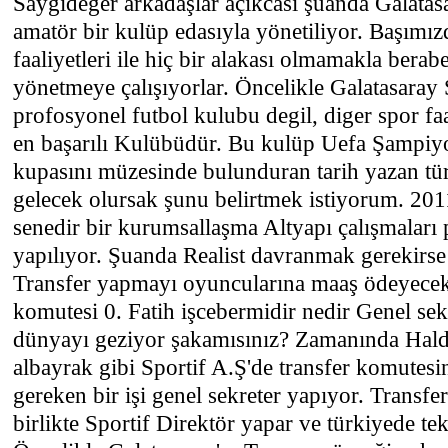
Sayğıdeger arkadaşlar açıkcası şuanda Galatas
amatör bir kulüp edasıyla yönetiliyor. Başımız
faaliyetleri ile hiç bir alakası olmamakla berabe
yönetmeye çalışıyorlar. Öncelikle Galatasaray 
profosyonel futbol kulubu degil, diger spor fa
en başarılı Kulübüdür. Bu kulüp Uefa Şampiy
kupasını müzesinde bulunduran tarih yazan t
gelecek olursak şunu belirtmek istiyorum. 20
senedir bir kurumsallaşma Altyapı çalışmaları p
yapılıyor. Şuanda Realist davranmak gerekirse 
Transfer yapmayı oyuncularına maaş ödeyece
komutesi 0. Fatih işcebermidir nedir Genel se
dünyayı geziyor şakamısınız? Zamanında Hal
albayrak gibi Sportif A.Ş'de transfer komutes
gereken bir işi genel sekreter yapıyor. Transfer
birlikte Sportif Direktör yapar ve türkiyede te