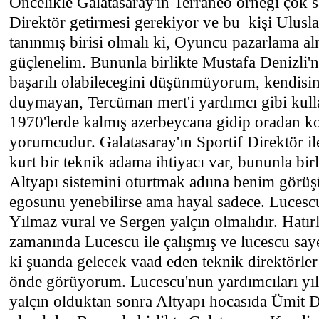
Öncelikle Galatasaray'ın Terraneo örneği çok s
Direktör getirmesi gerekiyor ve bu kişi Uluslar
tanınmış birisi olmalı ki, Oyuncu pazarlama 
güçlenelim. Bununla birlikte Mustafa Denizli'n
başarılı olabilecegini düşünmüyorum, kendisin
duymayan, Tercüman mert'i yardımcı gibi kul
1970'lerde kalmış azerbeycana gidip oradan k
yorumcudur. Galatasaray'ın Sportif Direktör il
kurt bir teknik adama ihtiyacı var, bununla bi
Altyapı sistemini oturtmak adıına benim görü
egosunu yenebilirse ama hayal sadece. Lucesc
Yılmaz vural ve Sergen yalçın olmalıdır. Hatır
zamanında Lucescu ile çalışmış ve lucescu saye
ki şuanda gelecek vaad eden teknik direktörler
önde görüyorum. Lucescu'nun yardımcıları yı
yalçın olduktan sonra Altyapı hocasıda Ümit 